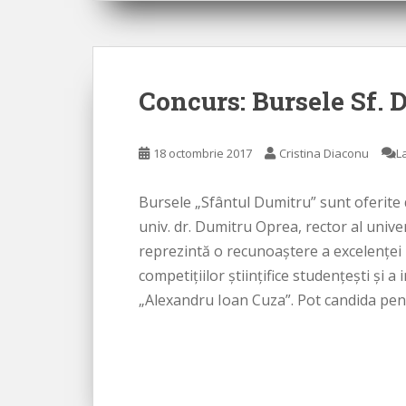
Concurs: Bursele Sf. 
18 octombrie 2017
Cristina Diaconu
L
Bursele „Sfântul Dumitru” sunt oferite 
univ. dr. Dumitru Oprea, rector al unive
reprezintă o recunoaştere a excelenţei 
competițiilor științifice studențești şi a 
„Alexandru Ioan Cuza”. Pot candida pent