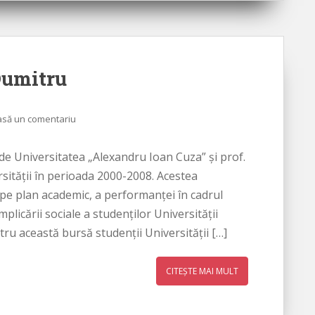
Dumitru
asă un comentariu
de Universitatea „Alexandru Ioan Cuza” şi prof.
rsităţii în perioada 2000-2008. Acestea
pe plan academic, a performanței în cadrul
implicării sociale a studenţilor Universităţii
ru această bursă studenţii Universităţii […]
CITEȘTE MAI MULT