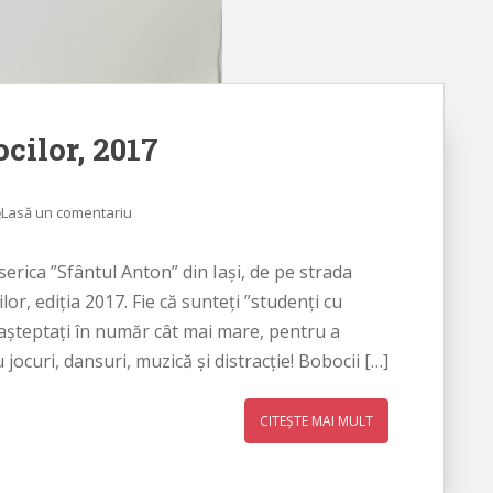
ocilor, 2017
Lasă un comentariu
serica ”Sfântul Anton” din Iași, de pe strada
lor, ediția 2017. Fie că sunteți ”studenți cu
 așteptați în număr cât mai mare, pentru a
jocuri, dansuri, muzică și distracție! Bobocii […]
CITEȘTE MAI MULT