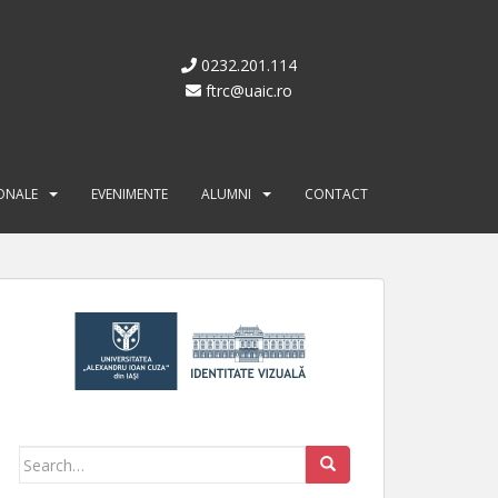
0232.201.114
ftrc@uaic.ro
IONALE
EVENIMENTE
ALUMNI
CONTACT
Search for: