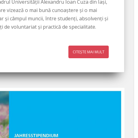
adrul Universității Alexandru Ioan Cuza din Iași,
are vizează o mai bună cunoaștere și o mai
r și câmpul muncii, între studenți, absolvenți și
ți de voluntariat și practică de specialitate.
CITEȘTE MAI MULT