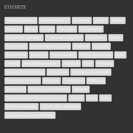
ETICHETE
Activitati studenti
Adeverință RATP
Admitere
alegeri
Alumni
Anunțuri
Burse
Cazare
Cercetare
Competențe
Comunicări științifice
Concursuri didactice
Curs Festiv
Decan
Deschidere
Doctor Honoris Causa
Erasmus
Euro 200
Evenimente
Examene
Fise discipline
Ghidul studentului
Italia
Licență
Marșul Absolvenților
Masterat
Orar
Pelerinaj
planuri de învațamânt
Prezentare
Programare examene
Programe de studii
Promotii
Promovare
Publicatii
Simpozion
Structura an universitar
Studenți
Săptămâna Socială pentru Studenți
Tabere
Taxe
UAIC
Zilele Universității
Ziua Portilor Deschise
Ziua Socială pentru Studenți