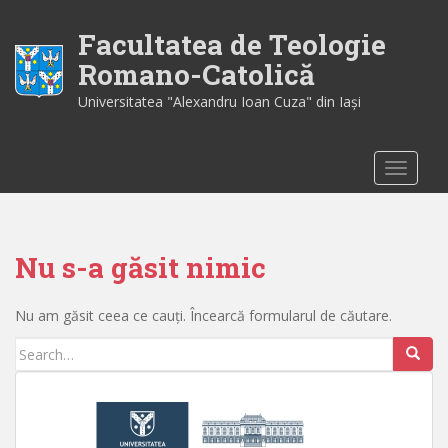
S
k
Facultatea de Teologie
i
Romano-Catolică
p
Universitatea "Alexandru Ioan Cuza" din Iaşi
t
o
m
TOGGLE
a
i
n
c
Nu s-a găsit nimic
o
n
t
Nu am găsit ceea ce cauți. Încearcă formularul de căutare.
e
Search for:
n
t