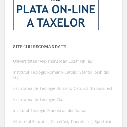
SITE-URI RECOMANDATE
Universitatea ”Alexandru Ioan Cuza” din Iaşi
Institutul Teologic Romano-Catolic ”Sfântul Iosif” din
Iaşi
Facultatea de Teologie Romano-Catolică din Bucureşti
Facultatea de Teologie Cluj
Institutul Teologic Franciscan din Roman
Ministerul Educaţiei, Cercetării, Tineretului şi Sportului