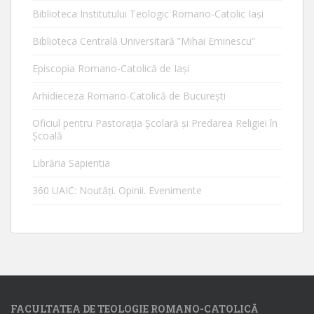
Biblioteca Institutului Teologic Romano-Catolic Iaşi
Biblioteca Centrală Universitară ”Mihai Eminescu”
Episcopia Romano-Catolică de Iaşi
Arhidieceza Romano-Catolică de Bucureşti
Oficiul pentru Pastorația Școlară și Predarea Religiei în
Școală
Librăria Sapientia
360 UAIC: Noutăţi. Opinii. Evenimente
FACULTATEA DE TEOLOGIE ROMANO-CATOLICĂ