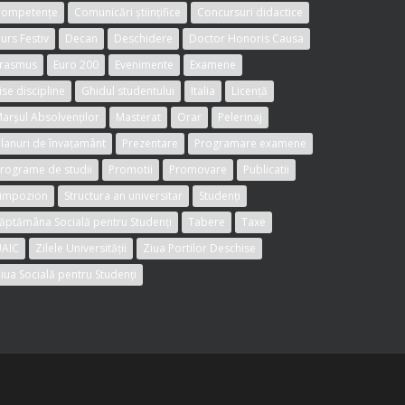
Competențe
Comunicări științifice
Concursuri didactice
urs Festiv
Decan
Deschidere
Doctor Honoris Causa
rasmus
Euro 200
Evenimente
Examene
ise discipline
Ghidul studentului
Italia
Licență
arșul Absolvenților
Masterat
Orar
Pelerinaj
lanuri de învațamânt
Prezentare
Programare examene
rograme de studii
Promotii
Promovare
Publicatii
impozion
Structura an universitar
Studenți
ăptămâna Socială pentru Studenți
Tabere
Taxe
AIC
Zilele Universității
Ziua Portilor Deschise
iua Socială pentru Studenți