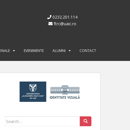
0232.201.114
ftrc@uaic.ro
IONALE
EVENIMENTE
ALUMNI
CONTACT
Search for: