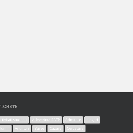
TICHETE
ctivitati studenti
Adeverință RATP
Admitere
alegeri
lumni
Anunțuri
Burse
Cazare
Cercetare