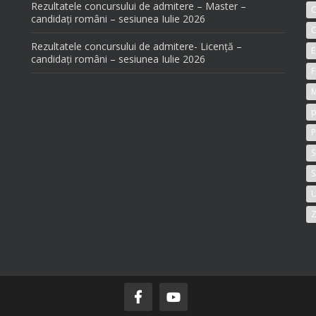
Rezultatele concursului de admitere – Master –
candidați români – sesiunea Iulie 2026
C
Rezultatele concursului de admitere- Licență –
E
candidați români – sesiunea Iulie 2026
F
M
p
P
S
S
U
Z