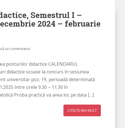
dactice, Semestrul I –
decembrie 2024 – februarie
să un comentariu
ea posturilor didactice CALENDARUL
idactice scoase la concurs în sesiunea
ent universitar poz. 19, perioadă determinată
1.2025 între orele 9.30 – 11.30 în
lică Proba practică va avea loc pe data […]
CITEȘTE MAI MULT