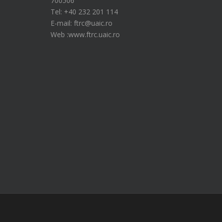
700506
Tel: +40 232 201 114
E-mail: ftrc@uaic.ro
Web :www.ftrc.uaic.ro