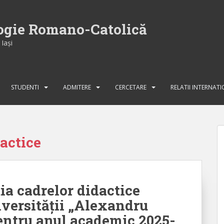
logie Romano-Catolică
Iaşi
STUDENTI
ADMITERE
CERCETARE
RELATII INTERNAT
actice
ia cadrelor didactice
iversității „Alexandru
pentru anul academic 2025-