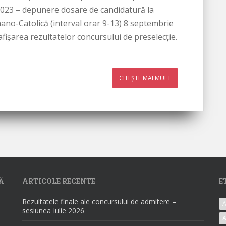
2023 – depunere dosare de candidatură la
mano-Catolică (interval orar 9-13) 8 septembrie
fişarea rezultatelor concursului de preselecţie.
CITEȘTE MAI MULT
Ă
ARTICOLE RECENTE
E
Rezultatele finale ale concursului de admitere –
A
sesiunea Iulie 2026
A