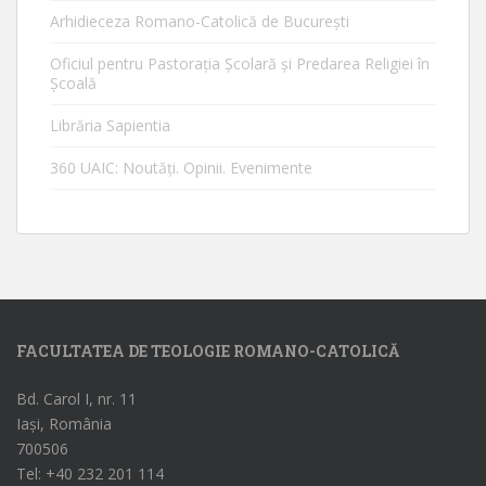
Arhidieceza Romano-Catolică de Bucureşti
Oficiul pentru Pastorația Școlară și Predarea Religiei în
Școală
Librăria Sapientia
360 UAIC: Noutăţi. Opinii. Evenimente
FACULTATEA DE TEOLOGIE ROMANO-CATOLICĂ
Bd. Carol I, nr. 11
Iași, România
700506
Tel: +40 232 201 114