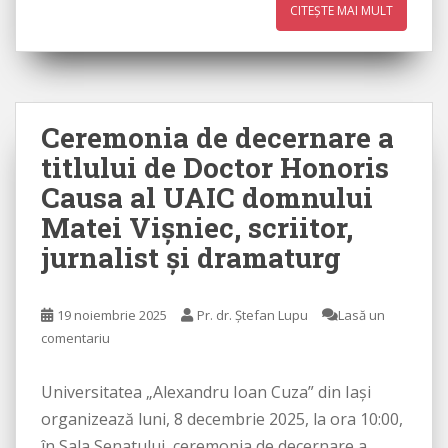
CITEȘTE MAI MULT
Ceremonia de decernare a
titlului de Doctor Honoris
Causa al UAIC domnului
Matei Vișniec, scriitor,
jurnalist și dramaturg
19 noiembrie 2025
Pr. dr. Ștefan Lupu
Lasă un
comentariu
Universitatea „Alexandru Ioan Cuza” din Iași
organizează luni, 8 decembrie 2025, la ora 10:00,
în Sala Senatului, ceremonia de decernare a