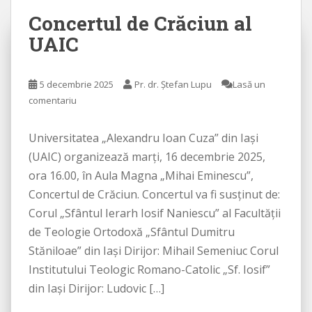
Concertul de Crăciun al
UAIC
5 decembrie 2025
Pr. dr. Ștefan Lupu
Lasă un
comentariu
Universitatea „Alexandru Ioan Cuza” din Iași
(UAIC) organizează marți, 16 decembrie 2025,
ora 16.00, în Aula Magna „Mihai Eminescu”,
Concertul de Crăciun. Concertul va fi susținut de:
Corul „Sfântul Ierarh Iosif Naniescu” al Facultății
de Teologie Ortodoxă „Sfântul Dumitru
Stăniloae” din Iaşi Dirijor: Mihail Semeniuc Corul
Institutului Teologic Romano-Catolic „Sf. Iosif”
din Iaşi Dirijor: Ludovic […]