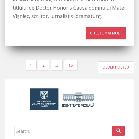
titlului de Doctor Honoris Causa domnului Matei
Vișniec, scriitor, jurnalist și dramaturg.
CITEȘTE MAI MULT
1
2
…
15
OLDER POSTS
PAGINAȚIE ARTICOLE
Search for: