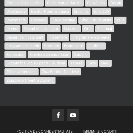
Comunicări științifice
Concursuri didactice
Curs Festiv
Decan
Deschidere
Doctor Honoris Causa
Erasmus
Euro 200
Evenimente
Examene
Fise discipline
Ghidul studentului
Italia
Licență
Marșul Absolvenților
Masterat
Orar
Pelerinaj
planuri de învațamânt
Prezentare
Programare examene
Programe de studii
Promotii
Promovare
Publicatii
Simpozion
Structura an universitar
Studenți
Săptămâna Socială pentru Studenți
Tabere
Taxe
UAIC
Zilele Universității
Ziua Portilor Deschise
Ziua Socială pentru Studenți
POLITICA DE CONFIDENŢIALITATE
TERMENI ŞI CONDIŢII