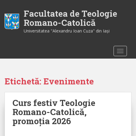
S
k
Facultatea de Teologie
i
Romano-Catolică
p
Universitatea "Alexandru Ioan Cuza" din Iaşi
t
o
m
TOGGLE
a
i
n
c
Etichetă:
Evenimente
o
n
t
Curs festiv Teologie
e
n
Romano-Catolică,
t
promoția 2026