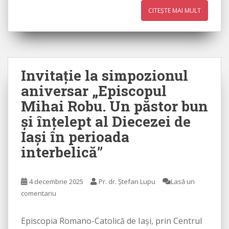
CITEȘTE MAI MULT
Invitaţie la simpozionul
aniversar „Episcopul
Mihai Robu. Un păstor bun
şi înţelept al Diecezei de
Iaşi în perioada
interbelică”
4 decembrie 2025
Pr. dr. Ștefan Lupu
Lasă un
comentariu
Episcopia Romano-Catolică de Iaşi, prin Centrul