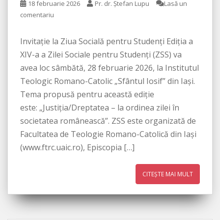
18 februarie 2026
Pr. dr. Ștefan Lupu
Lasă un
comentariu
Invitație la Ziua Socială pentru Studenți Ediția a
XIV-a a Zilei Sociale pentru Studenți (ZSS) va
avea loc sâmbătă, 28 februarie 2026, la Institutul
Teologic Romano-Catolic „Sfântul Iosif” din Iaşi.
Tema propusă pentru această ediție
este: „Justiția/Dreptatea – la ordinea zilei în
societatea românească”. ZSS este organizată de
Facultatea de Teologie Romano-Catolică din Iaşi
(www.ftrc.uaic.ro), Episcopia […]
CITEȘTE MAI MULT