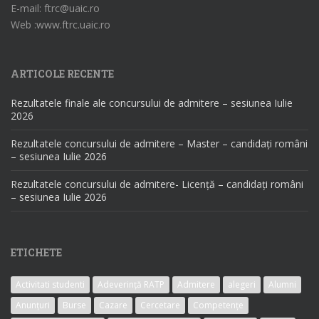
E-mail: ftrc@uaic.ro
Web :www.ftrc.uaic.ro
ARTICOLE RECENTE
Rezultatele finale ale concursului de admitere – sesiunea Iulie
2026
Rezultatele concursului de admitere – Master – candidați români
– sesiunea Iulie 2026
Rezultatele concursului de admitere- Licență – candidați români
– sesiunea Iulie 2026
ETICHETE
Activitati studenti
Adeverință RATP
Admitere
alegeri
Alumni
Anunțuri
Burse
Cazare
Cercetare
Competențe