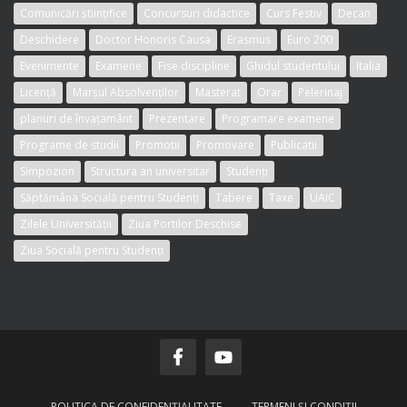
Comunicări științifice
Concursuri didactice
Curs Festiv
Decan
Deschidere
Doctor Honoris Causa
Erasmus
Euro 200
Evenimente
Examene
Fise discipline
Ghidul studentului
Italia
Licență
Marșul Absolvenților
Masterat
Orar
Pelerinaj
planuri de învațamânt
Prezentare
Programare examene
Programe de studii
Promotii
Promovare
Publicatii
Simpozion
Structura an universitar
Studenți
Săptămâna Socială pentru Studenți
Tabere
Taxe
UAIC
Zilele Universității
Ziua Portilor Deschise
Ziua Socială pentru Studenți
POLITICA DE CONFIDENŢIALITATE
TERMENI ŞI CONDIŢII