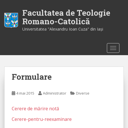
S
k
Facultatea de Teologie
i
Romano-Catolică
p
Universitatea "Alexandru Ioan Cuza" din Iaşi
t
o
m
TOGGLE
a
i
n
c
Formulare
o
n
t
4 mai 2015
Administrator
Diverse
e
n
t
Cerere de mărire notă
Cerere-pentru-reexaminare