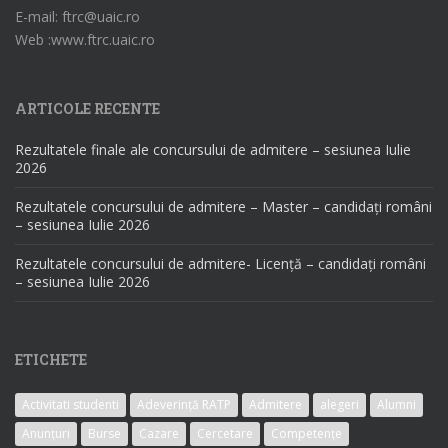
E-mail: ftrc@uaic.ro
Web :www.ftrc.uaic.ro
ARTICOLE RECENTE
Rezultatele finale ale concursului de admitere – sesiunea Iulie
2026
Rezultatele concursului de admitere – Master – candidați români
– sesiunea Iulie 2026
Rezultatele concursului de admitere- Licență – candidați români
– sesiunea Iulie 2026
ETICHETE
Activitati studenti
Adeverință RATP
Admitere
alegeri
Alumni
Anunțuri
Burse
Cazare
Cercetare
Competențe