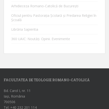
Arhidieceza Romano-Catolică de Bucureşti
Oficiul pentru Pastorația Școlară și Predarea Religiei în
Școală
Librăria Sapientia
360 UAIC: Noutăţi. Opinii. Evenimente
FACULTATEA DE TEOLOGIE ROMANO-CATOLICĂ
Bd. Carol I, nr. 11
Iași, România
700506
Tel: +40 232 201 114