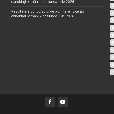
candidați români – sesiunea Iulie 2026
C
Rezultatele concursului de admitere- Licență –
E
candidați români – sesiunea Iulie 2026
F
M
p
P
S
S
U
Z