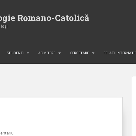
logie Romano-Catolică
Iaşi
STUDENTI
ADMITERE
CERCETARE
RELATII INTERNAT
entariu