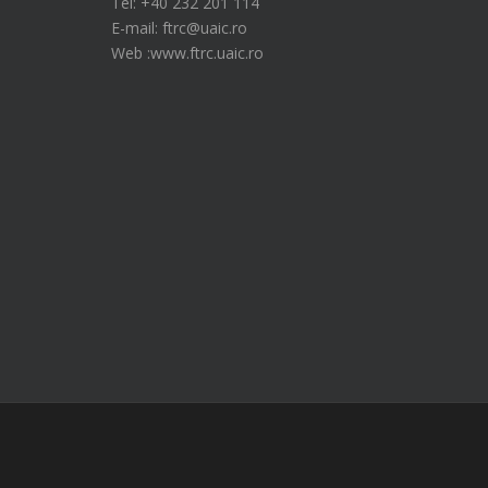
Tel: +40 232 201 114
E-mail: ftrc@uaic.ro
Web :www.ftrc.uaic.ro