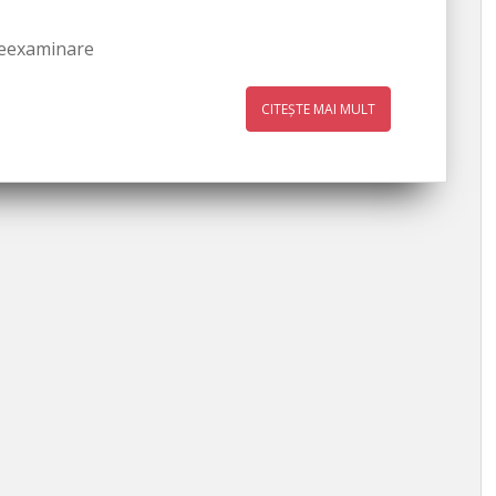
-reexaminare
CITEȘTE MAI MULT