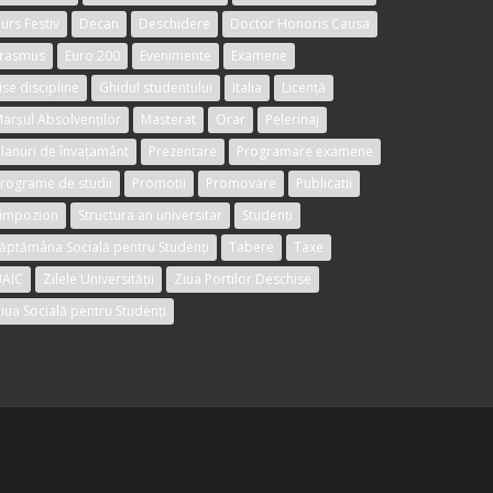
urs Festiv
Decan
Deschidere
Doctor Honoris Causa
rasmus
Euro 200
Evenimente
Examene
ise discipline
Ghidul studentului
Italia
Licență
arșul Absolvenților
Masterat
Orar
Pelerinaj
lanuri de învațamânt
Prezentare
Programare examene
rograme de studii
Promotii
Promovare
Publicatii
impozion
Structura an universitar
Studenți
ăptămâna Socială pentru Studenți
Tabere
Taxe
AIC
Zilele Universității
Ziua Portilor Deschise
iua Socială pentru Studenți