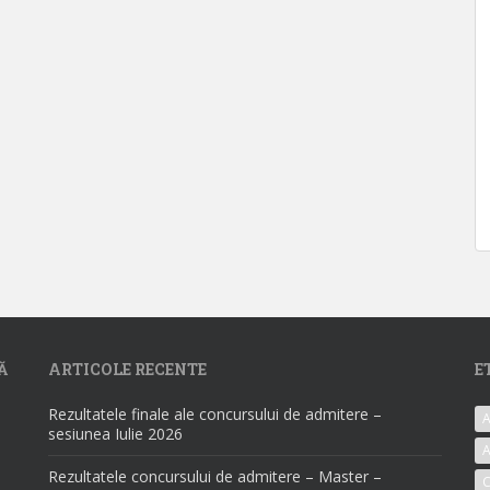
Ă
ARTICOLE RECENTE
E
Rezultatele finale ale concursului de admitere –
A
sesiunea Iulie 2026
A
Rezultatele concursului de admitere – Master –