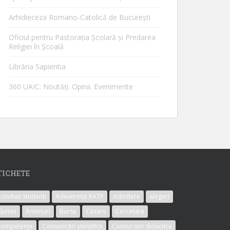
Arhidieceza Romano-Catolică de Bucureşti
Oficiul pentru Pastorația Școlară și Predarea
Religiei în Școală
Librăria Sapientia
360 UAIC: Noutăţi. Opinii. Evenimente
TICHETE
ctivitati studenti
Adeverință RATP
Admitere
alegeri
lumni
Anunțuri
Burse
Cazare
Cercetare
Competențe
Comunicări științifice
Concursuri didactice