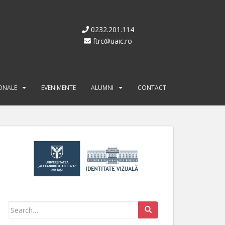
0232.201.114
ftrc@uaic.ro
IONALE
EVENIMENTE
ALUMNI
CONTACT
Search for: