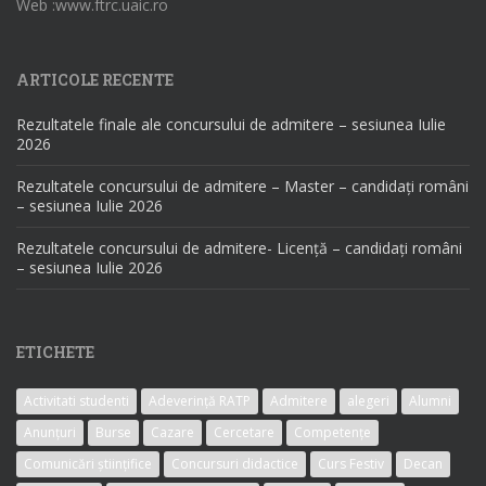
Web :www.ftrc.uaic.ro
ARTICOLE RECENTE
Rezultatele finale ale concursului de admitere – sesiunea Iulie
2026
Rezultatele concursului de admitere – Master – candidați români
– sesiunea Iulie 2026
Rezultatele concursului de admitere- Licență – candidați români
– sesiunea Iulie 2026
ETICHETE
Activitati studenti
Adeverință RATP
Admitere
alegeri
Alumni
Anunțuri
Burse
Cazare
Cercetare
Competențe
Comunicări științifice
Concursuri didactice
Curs Festiv
Decan