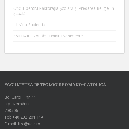
Oficiul pentru Pastorația Școlară și Predarea Religiei în
Școală
Librăria Sapientia
360 UAIC: Noutăţi. Opinii. Evenimente
FACULTATEA DE TEOLOGIE ROMANO-CATOLICĂ
Bd. Carol I, nr. 11
Iași, România
700506
Tel: +40 232 201 114
E-mail: ftrc@uaic.ro