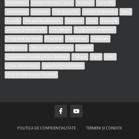
Deschidere
Doctor Honoris Causa
Erasmus
Euro 200
Evenimente
Examene
Fise discipline
Ghidul studentului
Italia
Licență
Marșul Absolvenților
Masterat
Orar
Pelerinaj
planuri de învațamânt
Prezentare
Programare examene
Programe de studii
Promotii
Promovare
Publicatii
Simpozion
Structura an universitar
Studenți
Săptămâna Socială pentru Studenți
Tabere
Taxe
UAIC
Zilele Universității
Ziua Portilor Deschise
Ziua Socială pentru Studenți
POLITICA DE CONFIDENŢIALITATE
TERMENI ŞI CONDIŢII