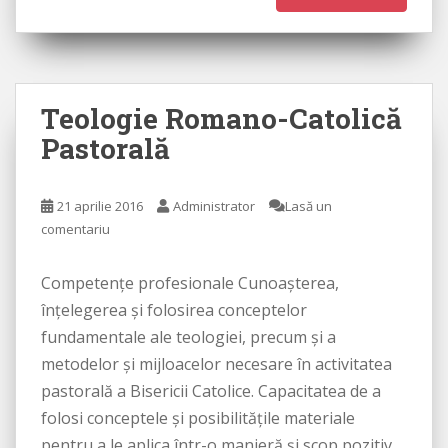
Teologie Romano-Catolică
Pastorală
21 aprilie 2016
Administrator
Lasă un
comentariu
Competenţe profesionale Cunoaşterea,
înţelegerea şi folosirea conceptelor
fundamentale ale teologiei, precum şi a
metodelor şi mijloacelor necesare în activitatea
pastorală a Bisericii Catolice. Capacitatea de a
folosi conceptele şi posibilităţile materiale
pentru a le aplica într-o manieră şi scop pozitiv