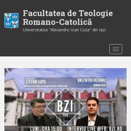
S
k
Facultatea de Teologie
i
Romano-Catolică
p
Universitatea "Alexandru Ioan Cuza" din Iaşi
t
o
m
TOGGLE
a
i
n
c
o
n
t
e
n
t