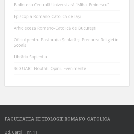
Biblioteca Centrală Universitară ”Mihai Eminescu”
Episcopia Romano-Catolică de Iaşi
Arhidieceza Romano-Catolică de Bucureşti
Oficiul pentru Pastorația Școlară și Predarea Religiei în
Școală
Librăria Sapientia
360 UAIC: Noutăţi. Opinii. Evenimente
FACULTATEA DE TEOLOGIE ROMANO-CATOLICĂ
Bd. Carol I, nr. 11