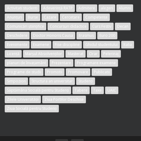
Activitati studenti
Adeverință RATP
Admitere
alegeri
Alumni
Anunțuri
Burse
Cazare
Cercetare
Competențe
Comunicări științifice
Concursuri didactice
Curs Festiv
Decan
Deschidere
Doctor Honoris Causa
Erasmus
Euro 200
Evenimente
Examene
Fise discipline
Ghidul studentului
Italia
Licență
Marșul Absolvenților
Masterat
Orar
Pelerinaj
planuri de învațamânt
Prezentare
Programare examene
Programe de studii
Promotii
Promovare
Publicatii
Simpozion
Structura an universitar
Studenți
Săptămâna Socială pentru Studenți
Tabere
Taxe
UAIC
Zilele Universității
Ziua Portilor Deschise
Ziua Socială pentru Studenți