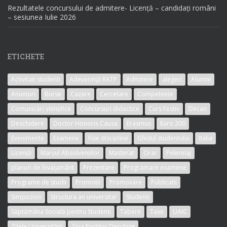
Rezultatele concursului de admitere- Licență – candidați români
– sesiunea Iulie 2026
ETICHETE
Activitati studenti
Adeverință RATP
Admitere
alegeri
Alumni
Anunțuri
Burse
Cazare
Cercetare
Competențe
Comunicări științifice
Concursuri didactice
Curs Festiv
Decan
Deschidere
Doctor Honoris Causa
Erasmus
Euro 200
Evenimente
Examene
Fise discipline
Ghidul studentului
Italia
Licență
Marșul Absolvenților
Masterat
Orar
Pelerinaj
planuri de învațamânt
Prezentare
Programare examene
Programe de studii
Promotii
Promovare
Publicatii
Simpozion
Structura an universitar
Studenți
Săptămâna Socială pentru Studenți
Tabere
Taxe
UAIC
Zilele Universității
Ziua Portilor Deschise