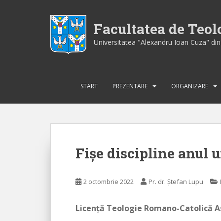
S
k
Facultatea de Teo
i
p
Universitatea "Alexandru Ioan Cuza" din 
t
o
m
a
START
PREZENTARE
ORGANIZARE
i
n
c
o
n
Fişe discipline anul 
t
e
n
2 octombrie 2022
Pr. dr. Ștefan Lupu
t
Licenţă Teologie Romano-Catolică As