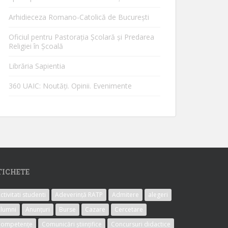
Arhidieceza Romano-Catolică de Bucureşti
Oficiul pentru Pastorația Școlară și Predarea
Religiei în Școală
Librăria Sapientia
360 UAIC: Noutăţi. Opinii. Evenimente
TICHETE
ctivitati studenti
Adeverință RATP
Admitere
alegeri
lumni
Anunțuri
Burse
Cazare
Cercetare
Competențe
Comunicări științifice
Concursuri didactice