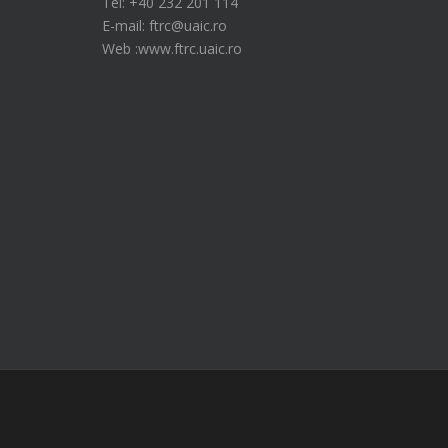
Tel: +40 232 201 114
E-mail: ftrc@uaic.ro
Web :www.ftrc.uaic.ro