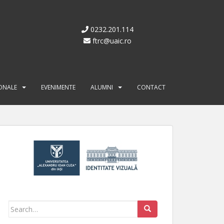
0232.201.114
ftrc@uaic.ro
IONALE
EVENIMENTE
ALUMNI
CONTACT
Search for: