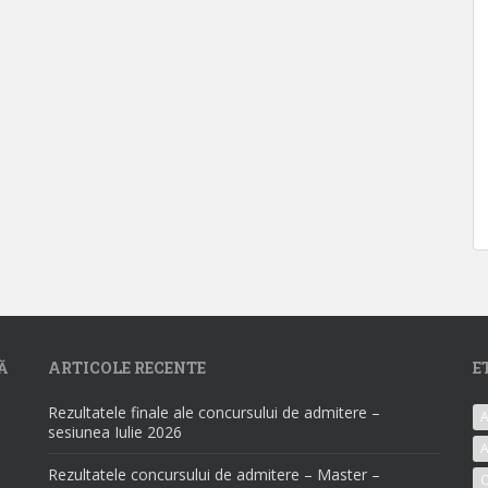
Ă
ARTICOLE RECENTE
E
Rezultatele finale ale concursului de admitere –
A
sesiunea Iulie 2026
A
Rezultatele concursului de admitere – Master –