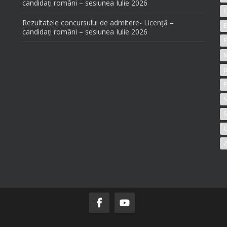
candidați români – sesiunea Iulie 2026
C
Rezultatele concursului de admitere- Licență –
E
candidați români – sesiunea Iulie 2026
F
M
p
P
S
S
U
Z