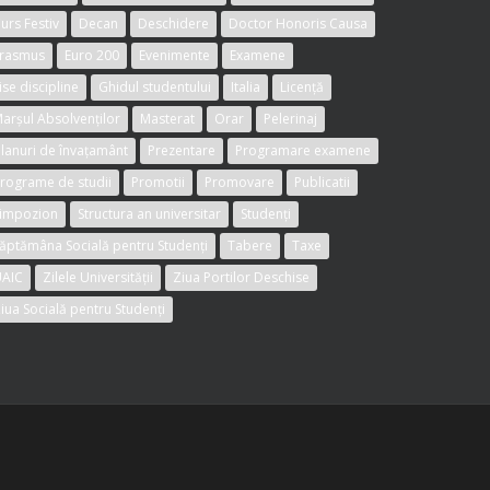
urs Festiv
Decan
Deschidere
Doctor Honoris Causa
rasmus
Euro 200
Evenimente
Examene
ise discipline
Ghidul studentului
Italia
Licență
arșul Absolvenților
Masterat
Orar
Pelerinaj
lanuri de învațamânt
Prezentare
Programare examene
rograme de studii
Promotii
Promovare
Publicatii
impozion
Structura an universitar
Studenți
ăptămâna Socială pentru Studenți
Tabere
Taxe
AIC
Zilele Universității
Ziua Portilor Deschise
iua Socială pentru Studenți