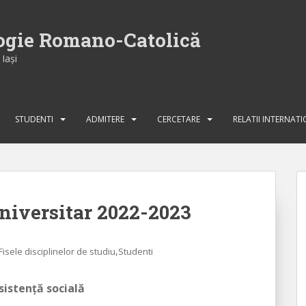
logie Romano-Catolică
Iaşi
STUDENTI
ADMITERE
CERCETARE
RELATII INTERNAT
universitar 2022-2023
,
Fisele disciplinelor de studiu
Studenti
istenţă socială