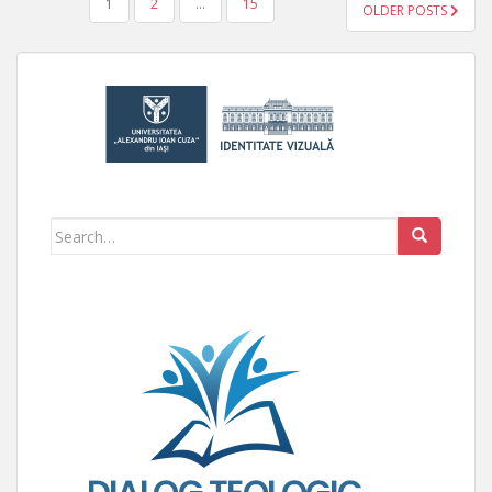
1
2
…
15
OLDER POSTS
PAGINAȚIE ARTICOLE
Search for: