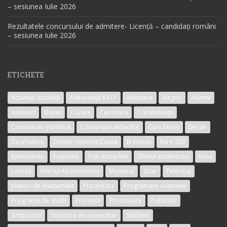
– sesiunea Iulie 2026
Rezultatele concursului de admitere- Licență – candidați români
– sesiunea Iulie 2026
ETICHETE
Activitati studenti
Adeverință RATP
Admitere
alegeri
Alumni
Anunțuri
Burse
Cazare
Cercetare
Competențe
Comunicări științifice
Concursuri didactice
Curs Festiv
Decan
Deschidere
Doctor Honoris Causa
Erasmus
Euro 200
Evenimente
Examene
Fise discipline
Ghidul studentului
Italia
Licență
Marșul Absolvenților
Masterat
Orar
Pelerinaj
planuri de învațamânt
Prezentare
Programare examene
Programe de studii
Promotii
Promovare
Publicatii
Simpozion
Structura an universitar
Studenți