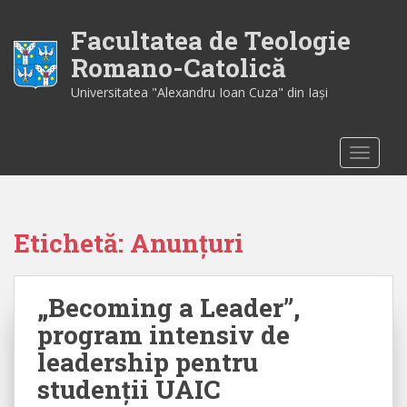
S
k
Facultatea de Teologie
i
Romano-Catolică
p
Universitatea "Alexandru Ioan Cuza" din Iaşi
t
o
m
TOGGLE
a
i
n
c
Etichetă:
Anunțuri
o
n
t
„Becoming a Leader”,
e
n
program intensiv de
t
leadership pentru
studenții UAIC