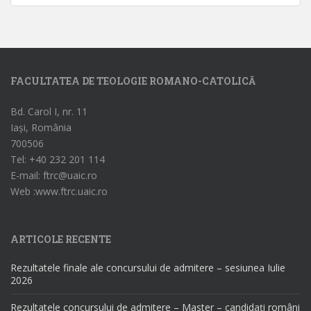
FACULTATEA DE TEOLOGIE ROMANO-CATOLICĂ
Bd. Carol I, nr. 11
Iași, România
700506
Tel: +40 232 201 114
E-mail: ftrc@uaic.ro
Web :www.ftrc.uaic.ro
ARTICOLE RECENTE
Rezultatele finale ale concursului de admitere – sesiunea Iulie
2026
Rezultatele concursului de admitere – Master – candidați români