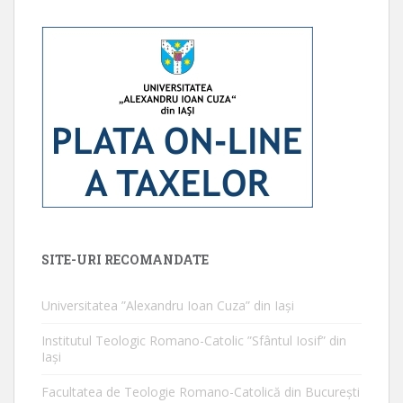
SITE-URI RECOMANDATE
Universitatea ”Alexandru Ioan Cuza” din Iaşi
Institutul Teologic Romano-Catolic ”Sfântul Iosif” din
Iaşi
Facultatea de Teologie Romano-Catolică din Bucureşti