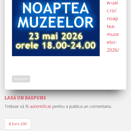
w.uai
c.ro/
noap
tea-
muze
elor-
2026/
Anunțuri
LASĂ UN RĂSPUNS
Trebuie să fii
autentificat
pentru a publica un comentariu.
Euro 200
Navigare în articole