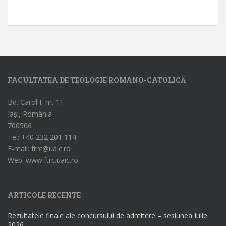
FACULTATEA DE TEOLOGIE ROMANO-CATOLICĂ
Bd. Carol I, nr. 11
Iași, România
700506
Tel: +40 232 201 114
E-mail: ftrc@uaic.ro
Web :www.ftrc.uaic.ro
ARTICOLE RECENTE
Rezultatele finale ale concursului de admitere – sesiunea Iulie
2026