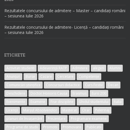
Rezultatele concursului de admitere – Master – candidați români
– sesiunea Iulie 2026
Rezultatele concursului de admitere- Licență – candidați români
– sesiunea Iulie 2026
ETICHETE
Activitati studenti
Adeverință RATP
Admitere
alegeri
Alumni
Anunțuri
Burse
Cazare
Cercetare
Competențe
Comunicări științifice
Concursuri didactice
Curs Festiv
Decan
Deschidere
Doctor Honoris Causa
Erasmus
Euro 200
Evenimente
Examene
Fise discipline
Ghidul studentului
Italia
Licență
Marșul Absolvenților
Masterat
Orar
Pelerinaj
planuri de învațamânt
Prezentare
Programare examene
Programe de studii
Promotii
Promovare
Publicatii