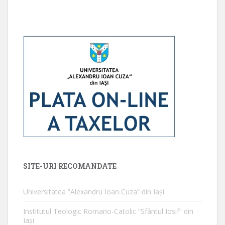
SITE-URI RECOMANDATE
Universitatea ”Alexandru Ioan Cuza” din Iaşi
Institutul Teologic Romano-Catolic ”Sfântul Iosif” din
Iaşi