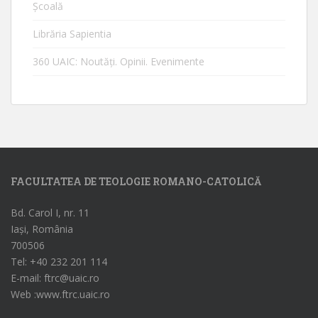
Școală
Librăria Sapientia
360 UAIC: Noutăţi. Opinii. Evenimente
FACULTATEA DE TEOLOGIE ROMANO-CATOLICĂ
Bd. Carol I, nr. 11
Iași, România
700506
Tel: +40 232 201 114
E-mail: ftrc@uaic.ro
Web :www.ftrc.uaic.ro