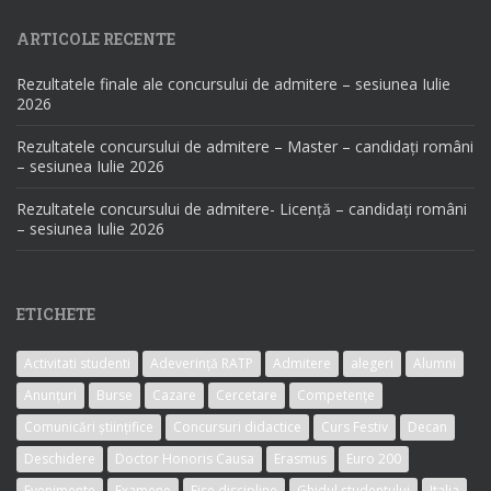
ARTICOLE RECENTE
Rezultatele finale ale concursului de admitere – sesiunea Iulie
2026
Rezultatele concursului de admitere – Master – candidați români
– sesiunea Iulie 2026
Rezultatele concursului de admitere- Licență – candidați români
– sesiunea Iulie 2026
ETICHETE
Activitati studenti
Adeverință RATP
Admitere
alegeri
Alumni
Anunțuri
Burse
Cazare
Cercetare
Competențe
Comunicări științifice
Concursuri didactice
Curs Festiv
Decan
Deschidere
Doctor Honoris Causa
Erasmus
Euro 200
Evenimente
Examene
Fise discipline
Ghidul studentului
Italia