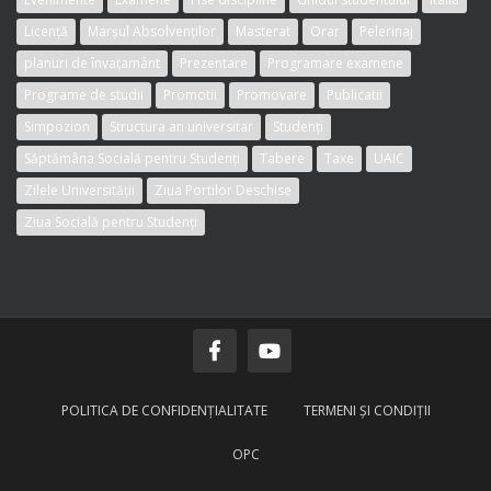
Licență
Marșul Absolvenților
Masterat
Orar
Pelerinaj
planuri de învațamânt
Prezentare
Programare examene
Programe de studii
Promotii
Promovare
Publicatii
Simpozion
Structura an universitar
Studenți
Săptămâna Socială pentru Studenți
Tabere
Taxe
UAIC
Zilele Universității
Ziua Portilor Deschise
Ziua Socială pentru Studenți
POLITICA DE CONFIDENŢIALITATE
TERMENI ŞI CONDIŢII
OPC