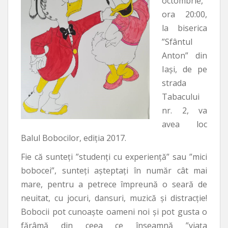
octombrie,
ora 20:00,
la biserica
”Sfântul
Anton” din
Iași, de pe
strada
Tabacului
nr. 2, va
avea loc
Balul Bobocilor, ediția 2017.
Fie că sunteți ”studenți cu experiență” sau ”mici
bobocei”, sunteți așteptați în număr cât mai
mare, pentru a petrece împreună o seară de
neuitat, cu jocuri, dansuri, muzică și distracție!
Bobocii pot cunoaște oameni noi și pot gusta o
fărâmă din ceea ce înseamnă ”viața