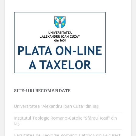
SITE-URI RECOMANDATE
Universitatea ”Alexandru Ioan Cuza” din Iaşi
Institutul Teologic Romano-Catolic ”Sfântul Iosif” din
Iaşi
Facultatea de Teologie Romano-Catolică din Bucureşti