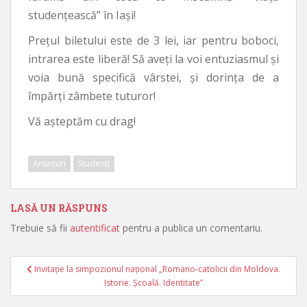
studențească” în Iași!
Prețul biletului este de 3 lei, iar pentru boboci,
intrarea este liberă! Să aveți la voi entuziasmul și
voia bună specifică vârstei, și dorința de a
împărți zâmbete tuturor!
Vă așteptăm cu drag!
Anunțuri
Studenți
LASĂ UN RĂSPUNS
Trebuie să fii
autentificat
pentru a publica un comentariu.
Invitație la simpozionul naţional „Romano-catolicii din Moldova.
Navigare în articole
Istorie. Şcoală. Identitate”