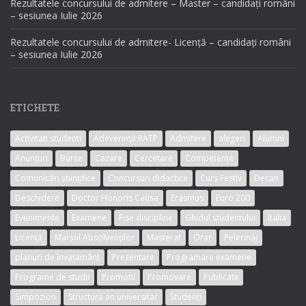
Rezultatele concursului de admitere – Master – candidați români
– sesiunea Iulie 2026
Rezultatele concursului de admitere- Licență – candidați români
– sesiunea Iulie 2026
ETICHETE
Activitati studenti
Adeverință RATP
Admitere
alegeri
Alumni
Anunțuri
Burse
Cazare
Cercetare
Competențe
Comunicări științifice
Concursuri didactice
Curs Festiv
Decan
Deschidere
Doctor Honoris Causa
Erasmus
Euro 200
Evenimente
Examene
Fise discipline
Ghidul studentului
Italia
Licență
Marșul Absolvenților
Masterat
Orar
Pelerinaj
planuri de învațamânt
Prezentare
Programare examene
Programe de studii
Promotii
Promovare
Publicatii
Simpozion
Structura an universitar
Studenți