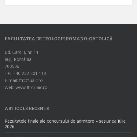
FACULTATEA DE TEOLOGIE ROMANO-CATOLICĂ
Bd. Carol I, nr. 11
Iași, România
700506
Tel: +40 232 201 114
E-mail: ftrc@uaic.ro
Web :www.ftrc.uaic.ro
ARTICOLE RECENTE
Rezultatele finale ale concursului de admitere – sesiunea Iulie
2026