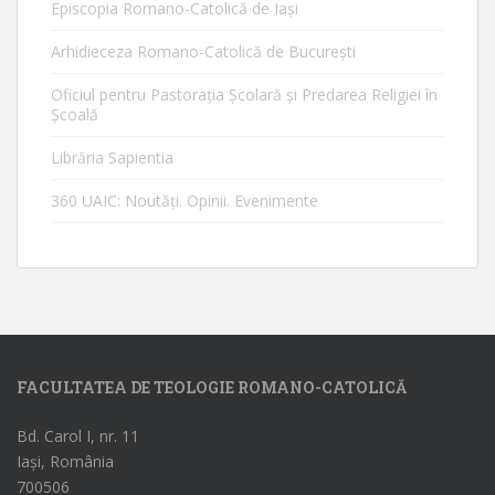
Episcopia Romano-Catolică de Iaşi
Arhidieceza Romano-Catolică de Bucureşti
Oficiul pentru Pastorația Școlară și Predarea Religiei în
Școală
Librăria Sapientia
360 UAIC: Noutăţi. Opinii. Evenimente
FACULTATEA DE TEOLOGIE ROMANO-CATOLICĂ
Bd. Carol I, nr. 11
Iași, România
700506