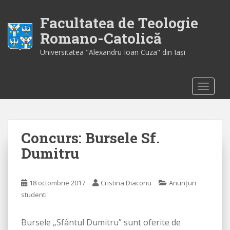
S
k
Facultatea de Teologie
i
Romano-Catolică
p
Universitatea "Alexandru Ioan Cuza" din Iaşi
t
o
m
TOGGLE
a
i
n
c
Concurs: Bursele Sf.
o
n
Dumitru
t
e
n
18 octombrie 2017
Cristina Diaconu
Anunțuri
t
studenti
Bursele „Sfântul Dumitru” sunt oferite de