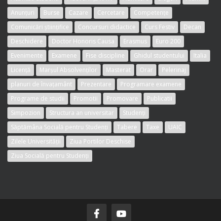
Anunțuri
Burse
Cazare
Cercetare
Competențe
Comunicări științifice
Concursuri didactice
Curs Festiv
Decan
Deschidere
Doctor Honoris Causa
Erasmus
Euro 200
Evenimente
Examene
Fise discipline
Ghidul studentului
Italia
Licență
Marșul Absolvenților
Masterat
Orar
Pelerinaj
planuri de învațamânt
Prezentare
Programare examene
Programe de studii
Promotii
Promovare
Publicatii
Simpozion
Structura an universitar
Studenți
Săptămâna Socială pentru Studenți
Tabere
Taxe
UAIC
Zilele Universității
Ziua Portilor Deschise
Ziua Socială pentru Studenți