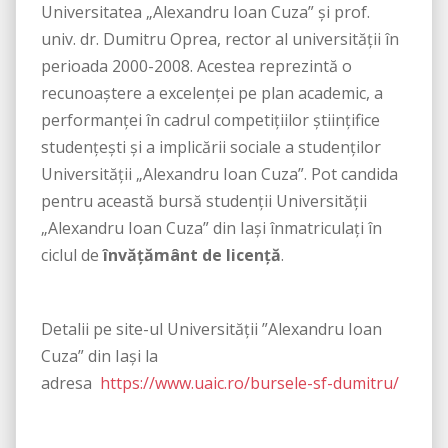
Universitatea „Alexandru Ioan Cuza” şi prof.
univ. dr. Dumitru Oprea, rector al universităţii în
perioada 2000-2008. Acestea reprezintă o
recunoaştere a excelenţei pe plan academic, a
performanței în cadrul competițiilor științifice
studențești şi a implicării sociale a studenţilor
Universităţii „Alexandru Ioan Cuza”. Pot candida
pentru această bursă studenţii Universităţii
„Alexandru Ioan Cuza” din Iaşi înmatriculaţi în
ciclul de
învăţământ de licenţă
.
Detalii pe site-ul Universității ”Alexandru Ioan
Cuza” din Iași la
adresa
https://www.uaic.ro/bursele-sf-dumitru/