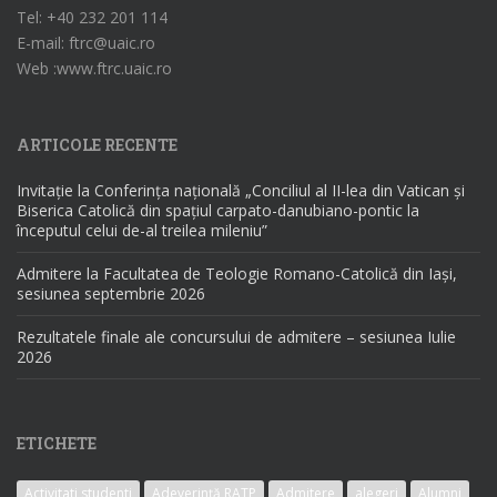
Tel: +40 232 201 114
E-mail: ftrc@uaic.ro
Web :www.ftrc.uaic.ro
ARTICOLE RECENTE
Invitație la Conferința națională „Conciliul al II-lea din Vatican și
Biserica Catolică din spațiul carpato-danubiano-pontic la
începutul celui de-al treilea mileniu”
Admitere la Facultatea de Teologie Romano-Catolică din Iași,
sesiunea septembrie 2026
Rezultatele finale ale concursului de admitere – sesiunea Iulie
2026
ETICHETE
Activitati studenti
Adeverință RATP
Admitere
alegeri
Alumni