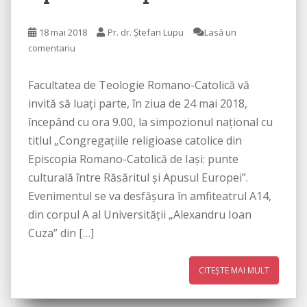
18 mai 2018
Pr. dr. Ștefan Lupu
Lasă un
comentariu
Facultatea de Teologie Romano-Catolică vă
invită să luați parte, în ziua de 24 mai 2018,
începând cu ora 9.00, la simpozionul național cu
titlul „Congregațiile religioase catolice din
Episcopia Romano-Catolică de Iaşi: punte
culturală între Răsăritul şi Apusul Europei”.
Evenimentul se va desfășura în amfiteatrul A14,
din corpul A al Universității „Alexandru Ioan
Cuza” din […]
CITEȘTE MAI MULT