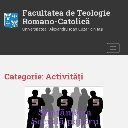
S
k
Facultatea de Teologie
i
Romano-Catolică
p
Universitatea "Alexandru Ioan Cuza" din Iaşi
t
o
m
TOGGLE
a
i
n
c
Categorie:
Activități
o
n
t
e
n
t