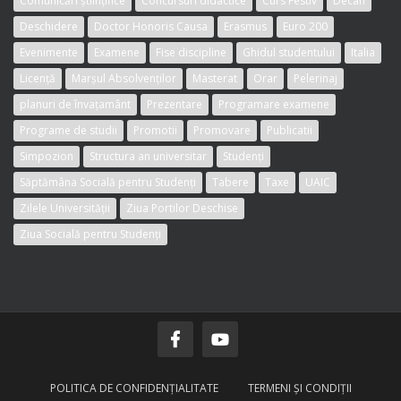
Comunicări științifice
Concursuri didactice
Curs Festiv
Decan
Deschidere
Doctor Honoris Causa
Erasmus
Euro 200
Evenimente
Examene
Fise discipline
Ghidul studentului
Italia
Licență
Marșul Absolvenților
Masterat
Orar
Pelerinaj
planuri de învațamânt
Prezentare
Programare examene
Programe de studii
Promotii
Promovare
Publicatii
Simpozion
Structura an universitar
Studenți
Săptămâna Socială pentru Studenți
Tabere
Taxe
UAIC
Zilele Universității
Ziua Portilor Deschise
Ziua Socială pentru Studenți
POLITICA DE CONFIDENŢIALITATE
TERMENI ŞI CONDIŢII