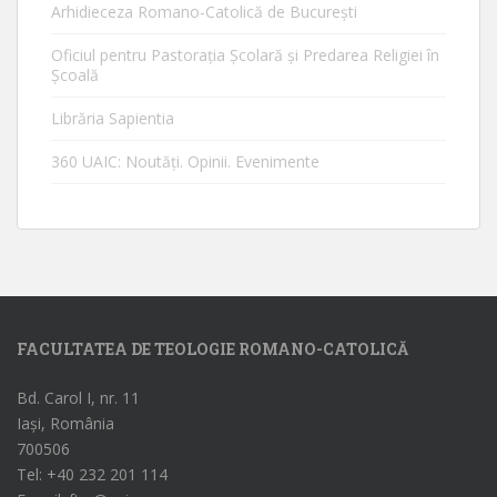
Arhidieceza Romano-Catolică de Bucureşti
Oficiul pentru Pastorația Școlară și Predarea Religiei în
Școală
Librăria Sapientia
360 UAIC: Noutăţi. Opinii. Evenimente
FACULTATEA DE TEOLOGIE ROMANO-CATOLICĂ
Bd. Carol I, nr. 11
Iași, România
700506
Tel: +40 232 201 114