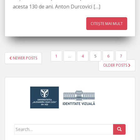
acesta 130 de ani. Anton Durcovici […]
CITEȘTE MAI MULT
1
…
4
5
6
7
NEWER POSTS
PAGINAȚIE ARTICOLE
OLDER POSTS
Search for: