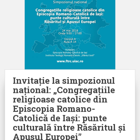
Invitație la simpozionul
național: „Congregațiile
religioase catolice din
Episcopia Romano-
Catolică de Iaşi: punte
culturală între Răsăritul şi
Apusul Europei”