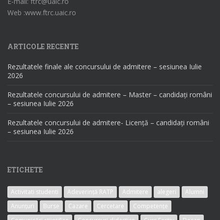
E-mail: ftrc@uaic.ro
Web :www.ftrc.uaic.ro
ARTICOLE RECENTE
Rezultatele finale ale concursului de admitere – sesiunea Iulie
2026
Rezultatele concursului de admitere – Master – candidați români
– sesiunea Iulie 2026
Rezultatele concursului de admitere- Licență – candidați români
– sesiunea Iulie 2026
ETICHETE
Activitati studenti
Adeverință RATP
Admitere
alegeri
Alumni
Anunțuri
Burse
Cazare
Cercetare
Competențe