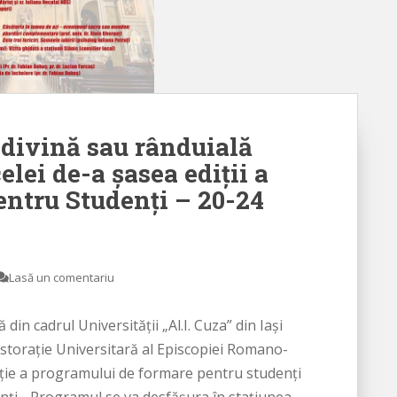
 divină sau rânduială
lei de-a şasea ediţii a
entru Studenţi – 20-24
Lasă un comentariu
in cadrul Universităţii „Al.I. Cuza” din Iaşi
storaţie Universitară al Episcopiei Romano-
iţie a programului de formare pentru studenţi