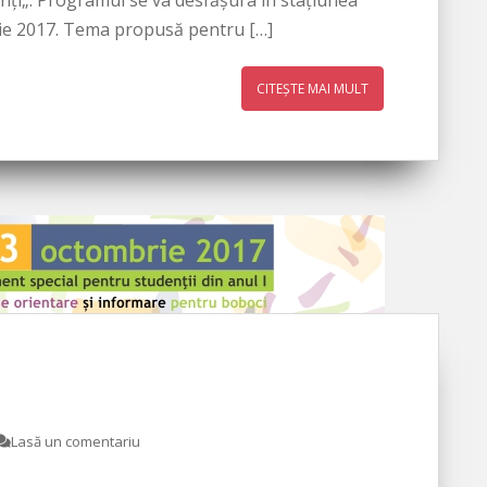
ţi„. Programul se va desfăşura în staţiunea
rie 2017. Tema propusă pentru […]
CITEȘTE MAI MULT
Lasă un comentariu