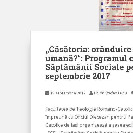
„Căsătoria: orânduire
umană?”: Programul ce
Săptămânii Sociale p
septembrie 2017
15 septembrie 2017
Pr. dr. Ștefan Lupu
Facultatea de Teologie Romano-Catolică d
împreună cu Oficiul Diecezan pentru Pa
Catolice de Iași organizează a şasea ed