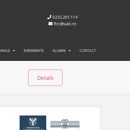
0232.201.114
ftrc@uaic.ro
IONALE
EVENIMENTE
ALUMNI
CONTACT
Detalii