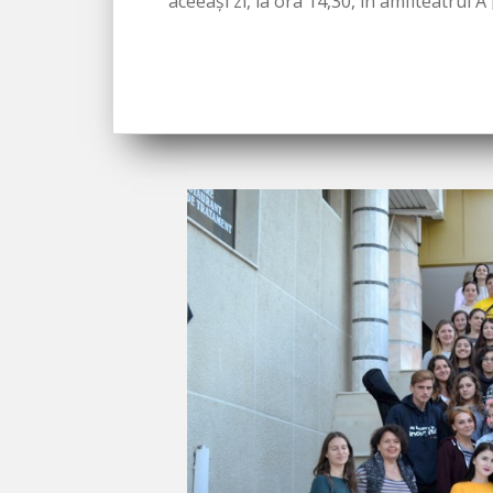
aceeași zi, la ora 14,30, în amfiteatrul A 