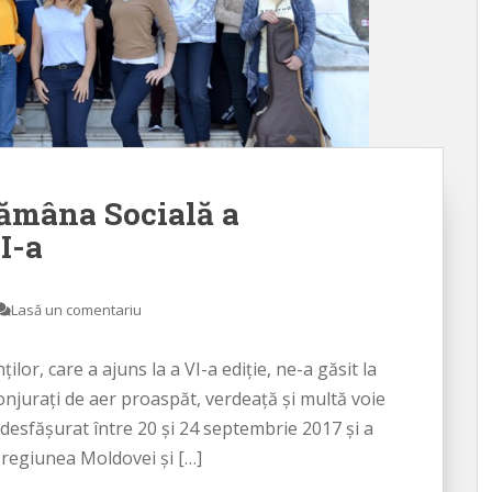
ămâna Socială a
VI-a
Lasă un comentariu
lor, care a ajuns la a VI-a ediţie, ne-a găsit la
onjuraţi de aer proaspăt, verdeaţă şi multă voie
 desfăşurat între 20 şi 24 septembrie 2017 şi a
n regiunea Moldovei şi […]