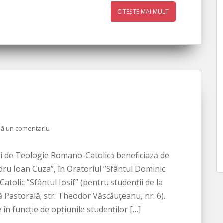
CITEȘTE MAI MULT
să un comentariu
i de Teologie Romano-Catolică beneficiază de
ndru Ioan Cuza”, în Oratoriul ”Sfântul Dominic
atolic ”Sfântul Iosif” (pentru studenţii de la
 Pastorală; str. Theodor Văscăuţeanu, nr. 6).
 în funcţie de opţiunile studenţilor […]