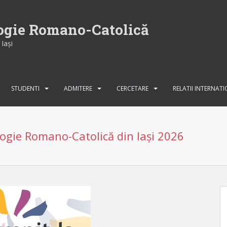
logie Romano-Catolică
Iaşi
STUDENTI
ADMITERE
CERCETARE
RELATII INTERNAT
ogie Romano-Catolică din Iași 2026