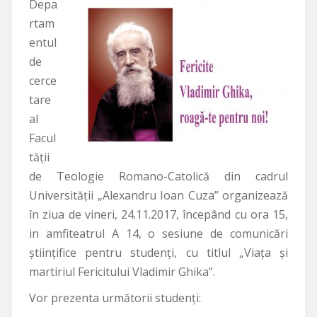
Depa
rtam
entul
de
cerce
tare
al
Facul
tății
de Teologie Romano-Catolică din cadrul
Universității „Alexandru Ioan Cuza” organizează
în ziua de vineri, 24.11.2017, începând cu ora 15,
in amfiteatrul A 14, o sesiune de comunicări
științifice pentru studenți, cu titlul „Viața și
martiriul Fericitului Vladimir Ghika”.
Vor prezenta următorii studenți: