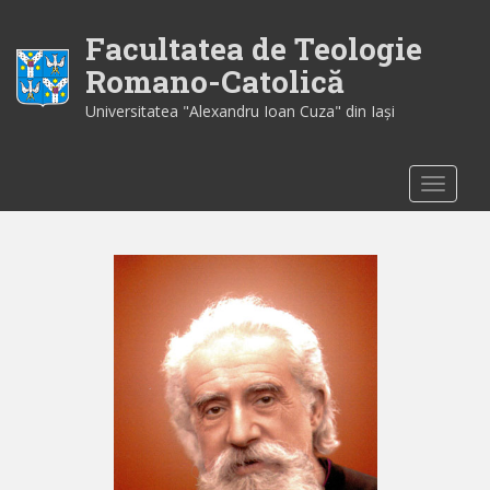
S
k
Facultatea de Teologie
i
Romano-Catolică
p
Universitatea "Alexandru Ioan Cuza" din Iaşi
t
o
m
TOGGLE
a
i
n
c
o
n
t
e
n
t