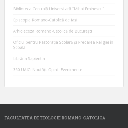
Biblioteca Centrală Universitară ”Mihai Eminescu”
Episcopia Romano-Catolică de Iaşi
Arhidieceza Romano-Catolică de Bucureşti
Oficiul pentru Pastorația Școlară și Predarea Religiei în
Școală
Librăria Sapientia
360 UAIC: Noutăţi. Opinii. Evenimente
FACULTATEA DE TEOLOGIE ROMANO-CATOLICĂ