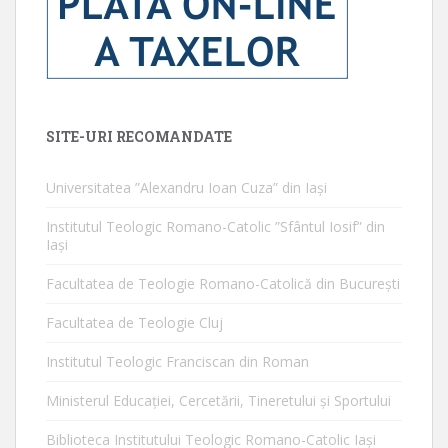
SITE-URI RECOMANDATE
Universitatea ”Alexandru Ioan Cuza” din Iaşi
Institutul Teologic Romano-Catolic ”Sfântul Iosif” din
Iaşi
Facultatea de Teologie Romano-Catolică din Bucureşti
Facultatea de Teologie Cluj
Institutul Teologic Franciscan din Roman
Ministerul Educaţiei, Cercetării, Tineretului şi Sportului
Biblioteca Institutului Teologic Romano-Catolic Iaşi