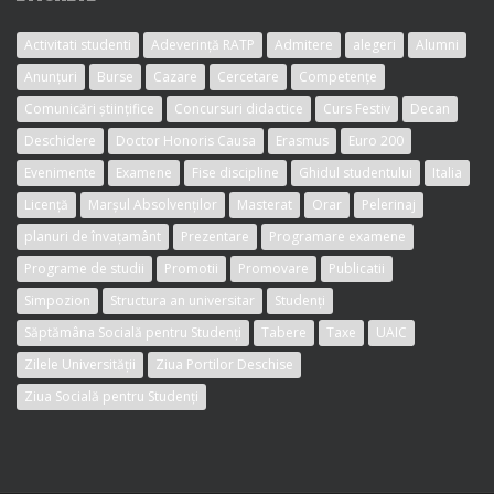
Activitati studenti
Adeverință RATP
Admitere
alegeri
Alumni
Anunțuri
Burse
Cazare
Cercetare
Competențe
Comunicări științifice
Concursuri didactice
Curs Festiv
Decan
Deschidere
Doctor Honoris Causa
Erasmus
Euro 200
Evenimente
Examene
Fise discipline
Ghidul studentului
Italia
Licență
Marșul Absolvenților
Masterat
Orar
Pelerinaj
planuri de învațamânt
Prezentare
Programare examene
Programe de studii
Promotii
Promovare
Publicatii
Simpozion
Structura an universitar
Studenți
Săptămâna Socială pentru Studenți
Tabere
Taxe
UAIC
Zilele Universității
Ziua Portilor Deschise
Ziua Socială pentru Studenți