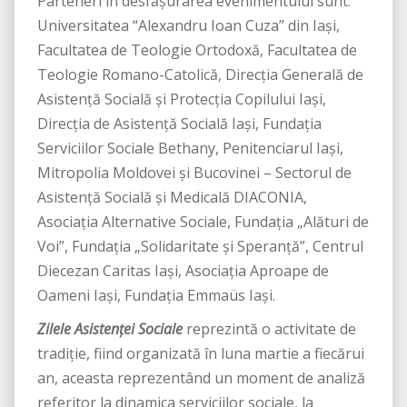
Parteneri în desfăşurarea evenimentului sunt:
Universitatea “Alexandru Ioan Cuza” din Iaşi,
Facultatea de Teologie Ortodoxă, Facultatea de
Teologie Romano-Catolică, Direcţia Generală de
Asistenţă Socială şi Protecţia Copilului Iaşi,
Direcția de Asistență Socială Iași, Fundația
Serviciilor Sociale Bethany, Penitenciarul Iași,
Mitropolia Moldovei şi Bucovinei – Sectorul de
Asistenţă Socială şi Medicală DIACONIA,
Asociația Alternative Sociale, Fundația „Alături de
Voi”, Fundația „Solidaritate și Speranță”, Centrul
Diecezan Caritas Iași, Asociația Aproape de
Oameni Iași, Fundația Emmaüs Iași.
Zilele Asistenţei Sociale
reprezintă o activitate de
tradiție, fiind organizată în luna martie a fiecărui
an, aceasta reprezentând un moment de analiză
referitor la dinamica serviciilor sociale, la