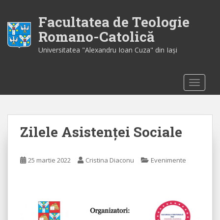
S
k
Facultatea de Teologie
i
Romano-Catolică
p
Universitatea "Alexandru Ioan Cuza" din Iaşi
t
o
m
TOGGLE
a
i
n
c
Zilele Asistenţei Sociale
o
n
t
25 martie 2022
Cristina Diaconu
Evenimente
e
n
t