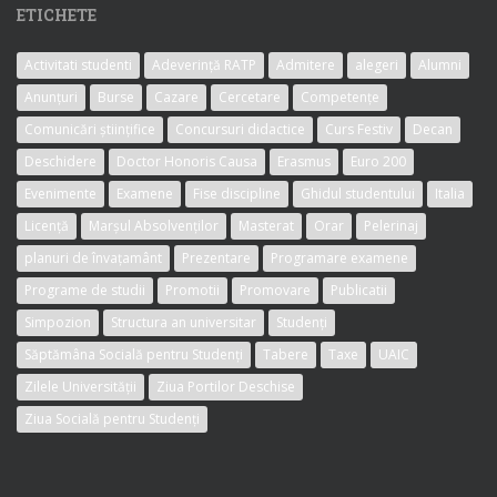
ETICHETE
Activitati studenti
Adeverință RATP
Admitere
alegeri
Alumni
Anunțuri
Burse
Cazare
Cercetare
Competențe
Comunicări științifice
Concursuri didactice
Curs Festiv
Decan
Deschidere
Doctor Honoris Causa
Erasmus
Euro 200
Evenimente
Examene
Fise discipline
Ghidul studentului
Italia
Licență
Marșul Absolvenților
Masterat
Orar
Pelerinaj
planuri de învațamânt
Prezentare
Programare examene
Programe de studii
Promotii
Promovare
Publicatii
Simpozion
Structura an universitar
Studenți
Săptămâna Socială pentru Studenți
Tabere
Taxe
UAIC
Zilele Universității
Ziua Portilor Deschise
Ziua Socială pentru Studenți