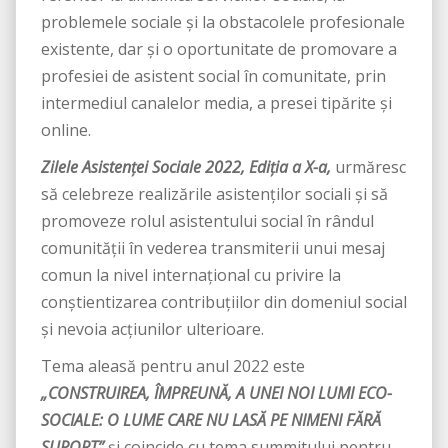
problemele sociale și la obstacolele profesionale
existente, dar și o oportunitate de promovare a
profesiei de asistent social în comunitate, prin
intermediul canalelor media, a presei tipărite și
online.
Zilele Asistenţei Sociale 2022, Ediția a X-a,
urmăresc
să celebreze realizările asistenților sociali și să
promoveze rolul asistentului social în rândul
comunității în vederea transmiterii unui mesaj
comun la nivel internațional cu privire la
conștientizarea contribuțiilor din domeniul social
și nevoia acțiunilor ulterioare.
Tema aleasă pentru anul 2022 este
„CONSTRUIREA, ÎMPREUNĂ, A UNEI NOI LUMI ECO-
SOCIALE: O LUME CARE NU LASĂ PE NIMENI FĂRĂ
SUPORT”
şi coincide cu tema summitului pentru