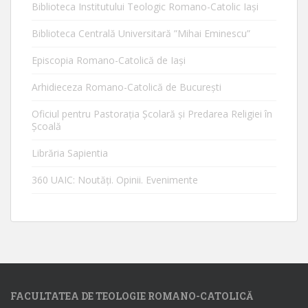
Biblioteca Institutului Teologic Romano-Catolic Iaşi
Biblioteca Centrală Universitară ”Mihai Eminescu”
Episcopia Romano-Catolică de Iaşi
Arhidieceza Romano-Catolică de Bucureşti
Oficiul pentru Pastorația Școlară și Predarea Religiei în
Școală
Librăria Sapientia
360 UAIC: Noutăţi. Opinii. Evenimente
FACULTATEA DE TEOLOGIE ROMANO-CATOLICĂ