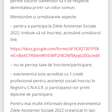
permit tuturor oamenilor să li se respecte
demnitatea printr-un viitor comun.
Menționăm şi următoarele aspecte:
– pentru a participa la Zilele Asistenței Sociale
2022, trebuie să vă înscrieți, accesând următorul
link:
https://docs.google.com/forms/d/1K3QTlB1PS8-
mCnBeKCFR0dmWVEiWP2IW2NfMyqb20Qs/edit
– nu se percep taxe de înscriere/participare;
– evenimentul este acreditat cu 1 credit
profesional pentru asistenţii sociali înscrişi în
Registru C.N.A.S.R. și participanții vor primi
diplome de participare;
Pentru mai multe informații despre evenimentul
Zilele Asistenței Sociale 2022 organizat în Iaşi