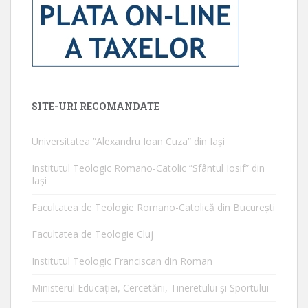
SITE-URI RECOMANDATE
Universitatea ”Alexandru Ioan Cuza” din Iaşi
Institutul Teologic Romano-Catolic ”Sfântul Iosif” din
Iaşi
Facultatea de Teologie Romano-Catolică din Bucureşti
Facultatea de Teologie Cluj
Institutul Teologic Franciscan din Roman
Ministerul Educaţiei, Cercetării, Tineretului şi Sportului