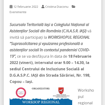
12 februarie 2022
Cristina Diaconu
Evenimente
Sucursala Teritorială Iaşi a Colegiului Naţional al
Asistenţilor Sociali din România (C.N.A.S.R. IAȘI)
vă
invită să participaţi la
WORKSHOPUL
REGIONAL
”Suprasolicitarea și epuizarea profesională a
asistenților sociali în contextul pandemiei COVID-
19”
,
ce se va desfășura în data de
18 Februarie
2022 (vineri), intervalul orar 9.00 – 14.30, la
sediul Centrului de Incluziune Socială al
D.G.A.S.P.C. IAȘI din Strada Sărăriei, Nr. 198,
Copou – Iași.
Worksho
pul
regional