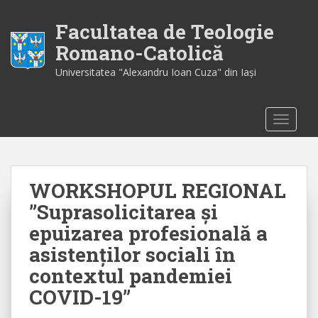
S
k
Facultatea de Teologie
i
Romano-Catolică
p
Universitatea "Alexandru Ioan Cuza" din Iaşi
t
o
m
TOGGLE
a
i
n
c
WORKSHOPUL REGIONAL
o
n
”Suprasolicitarea și
t
epuizarea profesională a
e
asistenților sociali în
n
t
contextul pandemiei
COVID-19”