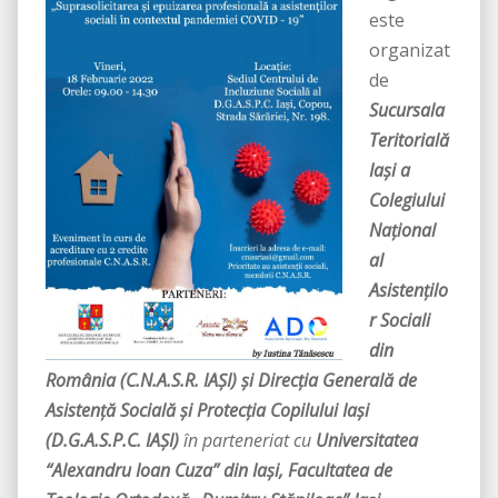
este
organizat
de
Sucursala
Teritorială
Iaşi a
Colegiului
Naţional
al
Asistenţilo
r Sociali
din
România (C.N.A.S.R. IAȘI) și Direcția Generală de
Asistență Socială și Protecția Copilului Iași
(D.G.A.S.P.C. IAȘI)
în parteneriat cu
Universitatea
“Alexandru Ioan Cuza” din Iași, Facultatea de