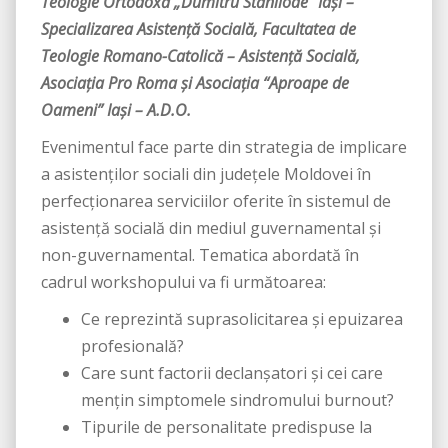
Teologie Ortodoxă
„Dumitru Stăniloae” Iași –
Specializarea Asistență Socială, Facultatea de
Teologie Romano-Catolică – Asistență Socială,
Asociația Pro Roma și Asociaţia “Aproape de
Oameni” Iaşi – A.D.O.
Evenimentul face parte din strategia de implicare
a asistenţilor sociali din județele Moldovei în
perfecţionarea serviciilor oferite în sistemul de
asistență socială din mediul guvernamental și
non-guvernamental. Tematica abordată în
cadrul workshopului va fi următoarea:
Ce reprezintă suprasolicitarea și epuizarea
profesională?
Care sunt factorii declanșatori și cei care
mențin simptomele sindromului burnout?
Tipurile de personalitate predispuse la