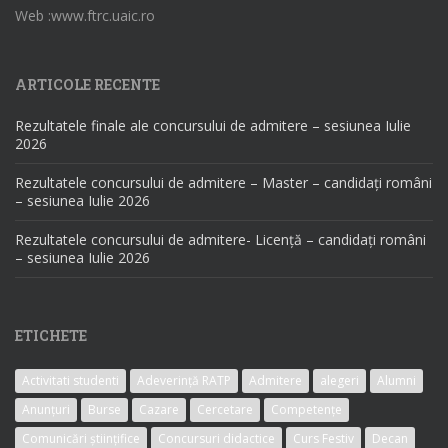
Web :www.ftrc.uaic.ro
ARTICOLE RECENTE
Rezultatele finale ale concursului de admitere – sesiunea Iulie
2026
Rezultatele concursului de admitere – Master – candidați români
– sesiunea Iulie 2026
Rezultatele concursului de admitere- Licență – candidați români
– sesiunea Iulie 2026
ETICHETE
Activitati studenti
Adeverință RATP
Admitere
alegeri
Alumni
Anunțuri
Burse
Cazare
Cercetare
Competențe
Comunicări științifice
Concursuri didactice
Curs Festiv
Decan