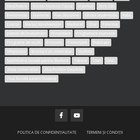
Deschidere
Doctor Honoris Causa
Erasmus
Euro 200
Evenimente
Examene
Fise discipline
Ghidul studentului
Italia
Licență
Marșul Absolvenților
Masterat
Orar
Pelerinaj
planuri de învațamânt
Prezentare
Programare examene
Programe de studii
Promotii
Promovare
Publicatii
Simpozion
Structura an universitar
Studenți
Săptămâna Socială pentru Studenți
Tabere
Taxe
UAIC
Zilele Universității
Ziua Portilor Deschise
Ziua Socială pentru Studenți
POLITICA DE CONFIDENŢIALITATE
TERMENI ŞI CONDIŢII