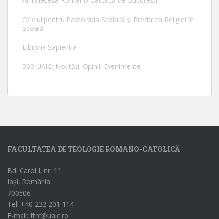
Arhidieceza Romano-Catolică de Bucureşti
Oficiul pentru Pastorația Școlară și Predarea Religiei în
Școală
Librăria Sapientia
360 UAIC: Noutăţi. Opinii. Evenimente
FACULTATEA DE TEOLOGIE ROMANO-CATOLICĂ
Bd. Carol I, nr. 11
Iași, România
700506
Tel: +40 232 201 114
E-mail: ftrc@uaic.ro