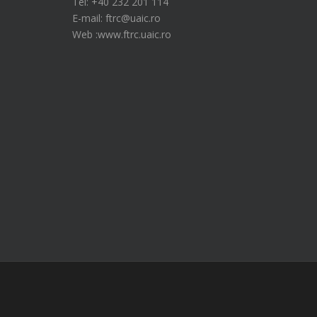
Tel: +40 232 201 114
E-mail: ftrc@uaic.ro
Web :www.ftrc.uaic.ro