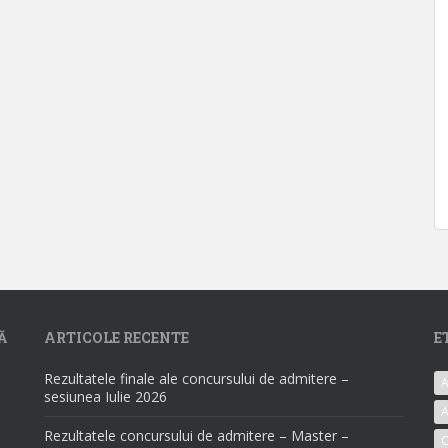
Ă
ARTICOLE RECENTE
E
Rezultatele finale ale concursului de admitere –
A
sesiunea Iulie 2026
A
Rezultatele concursului de admitere – Master –