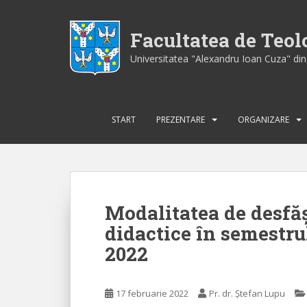
S
k
Facultatea de Teo
i
p
Universitatea "Alexandru Ioan Cuza" din 
t
o
m
a
START
PREZENTARE
ORGANIZARE
i
n
c
o
n
Modalitatea de desfăș
t
didactice în semestrul
e
n
2022
t
17 februarie 2022
Pr. dr. Ștefan Lupu