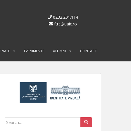
0232.201.114
ftrc@uaic.ro
IONALE
EVENIMENTE
ALUMNI
CONTACT
Search for: