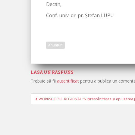
Decan,
Conf. univ. dr. pr. Ștefan LUPU
Anunțuri
LASĂ UN RĂSPUNS
Trebuie să fii
autentificat
pentru a publica un comenta
WORKSHOPUL REGIONAL ”Suprasolicitarea și epuizarea pro
Navigare în articole