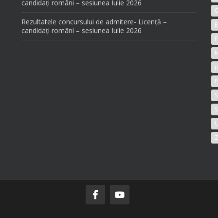
candidați români – sesiunea Iulie 2026
C
Rezultatele concursului de admitere- Licență –
E
candidați români – sesiunea Iulie 2026
F
M
p
P
S
S
U
Z