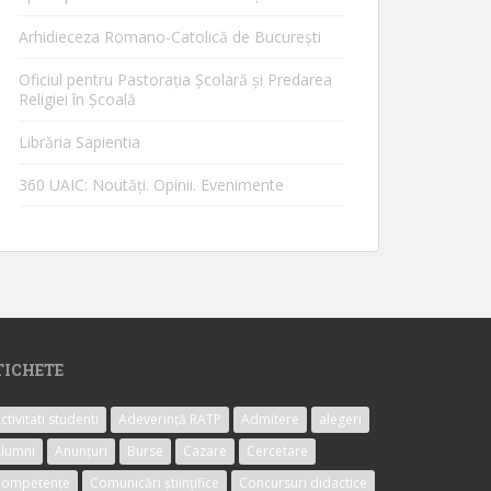
Arhidieceza Romano-Catolică de Bucureşti
Oficiul pentru Pastorația Școlară și Predarea
Religiei în Școală
Librăria Sapientia
360 UAIC: Noutăţi. Opinii. Evenimente
TICHETE
ctivitati studenti
Adeverință RATP
Admitere
alegeri
lumni
Anunțuri
Burse
Cazare
Cercetare
Competențe
Comunicări științifice
Concursuri didactice