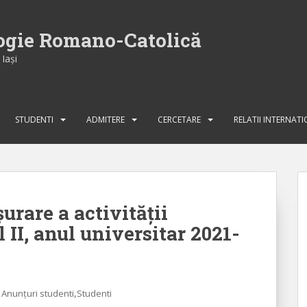
logie Romano-Catolică
Iaşi
STUDENTI
ADMITERE
CERCETARE
RELATII INTERNAT
urare a activității
 II, anul universitar 2021-
,
Anunțuri studenti
Studenti