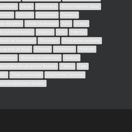
urs Festiv
Decan
Deschidere
Doctor Honoris Causa
rasmus
Euro 200
Evenimente
Examene
ise discipline
Ghidul studentului
Italia
Licență
arșul Absolvenților
Masterat
Orar
Pelerinaj
lanuri de învațamânt
Prezentare
Programare examene
rograme de studii
Promotii
Promovare
Publicatii
impozion
Structura an universitar
Studenți
ăptămâna Socială pentru Studenți
Tabere
Taxe
AIC
Zilele Universității
Ziua Portilor Deschise
iua Socială pentru Studenți