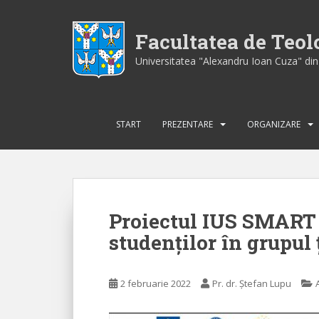
S
k
Facultatea de Teo
i
p
Universitatea "Alexandru Ioan Cuza" din 
t
o
m
a
START
PREZENTARE
ORGANIZARE
i
n
c
o
n
Proiectul IUS SMART 
t
studenților în grupul 
e
n
t
2 februarie 2022
Pr. dr. Ștefan Lupu