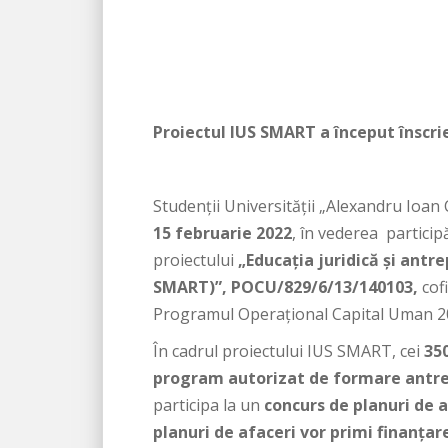
Proiectul IUS SMART a început înscrie
Studenții Universității „Alexandru Ioan 
15 februarie 2022
, în vederea participă
proiectului
„Educația juridică și antre
SMART)”,
POCU/829/6/13/140103
,
cof
Programul Operațional Capital Uman 2
În cadrul proiectului IUS SMART, cei
35
program autorizat de formare antrepr
participa la un
concurs de planuri de a
planuri de afaceri vor primi finanțare