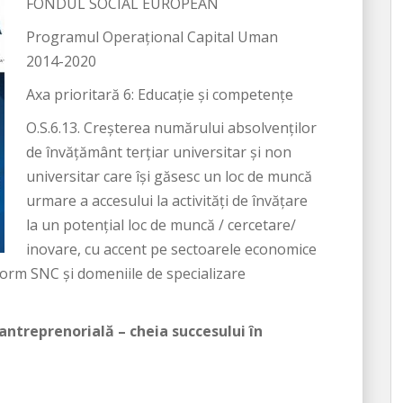
FONDUL SOCIAL EUROPEAN
Programul Operațional Capital Uman
2014-2020
Axa prioritară 6: Educație și competențe
O.S.6.13. Creșterea numărului absolvenților
de învățământ terțiar universitar și non
universitar care își găsesc un loc de muncă
urmare a accesului la activități de învățare
la un potențial loc de muncă / cercetare/
inovare, cu accent pe sectoarele economice
nform SNC şi domeniile de specializare
 antreprenorială – cheia succesului în