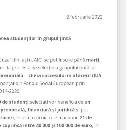
2 februarie 2022
rea studenților în grupul țintă
Cuza” din Iași (UAIC) se pot înscrie până
marți,
rii la procesul de selecție a grupului țintă al
prenorială – cheia succesului în afaceri! (IUS
inanţat din Fondul Social European prin
014-2020.
0 de studenți
selectați vor beneficia de
un
enorială, financiară și juridică
și pot
faceri
, în urma căruia cele mai bune
21 de
 cuprinsă între 40 000 și 100 000 de euro
, în