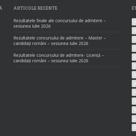
Ă
ARTICOLE RECENTE
E
Rezultatele finale ale concursului de admitere –
A
sesiunea Iulie 2026
A
Rezultatele concursului de admitere – Master –
candidați români – sesiunea Iulie 2026
C
Rezultatele concursului de admitere- Licență –
E
candidați români – sesiunea Iulie 2026
F
M
p
P
S
S
U
Z