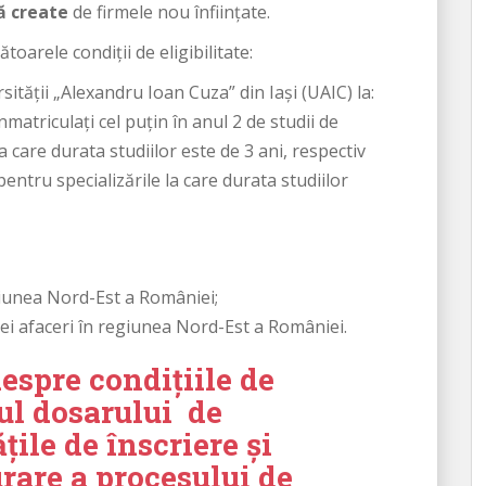
ă create
de firmele nou înființate.
oarele condiții de eligibilitate:
rsității „Alexandru Ioan Cuza” din Iași (UAIC) la:
nmatriculați cel puțin în anul 2 de studii de
la care durata studiilor este de 3 ani, respectiv
 pentru specializările la care durata studiilor
giunea Nord-Est a României;
nei afaceri în regiunea Nord-Est a României.
espre condițiile de
tul dosarului de
ile de înscriere și
rare a procesului de