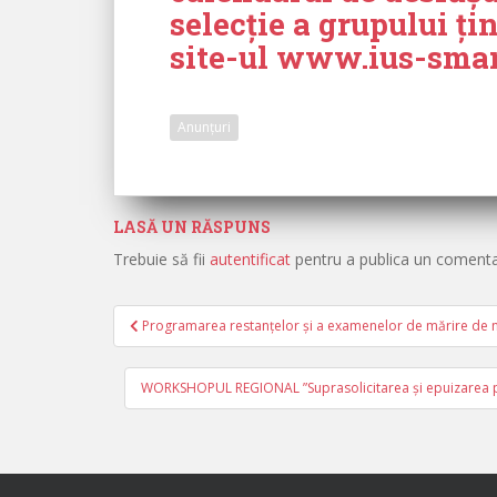
selecţie a grupului ți
site-ul
www.ius-smart
Anunțuri
LASĂ UN RĂSPUNS
Trebuie să fii
autentificat
pentru a publica un comenta
Programarea restanțelor și a examenelor de mărire de n
Navigare în articole
WORKSHOPUL REGIONAL ”Suprasolicitarea și epuizarea pro