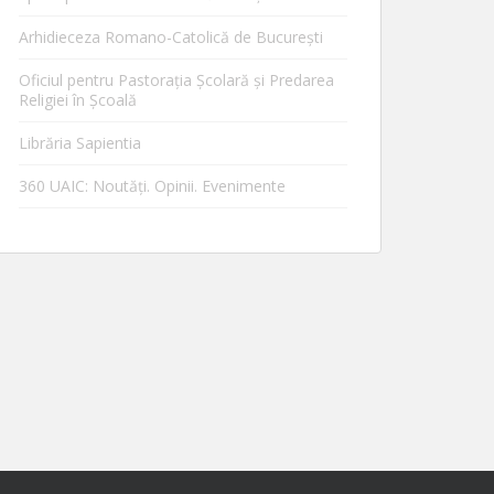
Arhidieceza Romano-Catolică de Bucureşti
Oficiul pentru Pastorația Școlară și Predarea
Religiei în Școală
Librăria Sapientia
360 UAIC: Noutăţi. Opinii. Evenimente