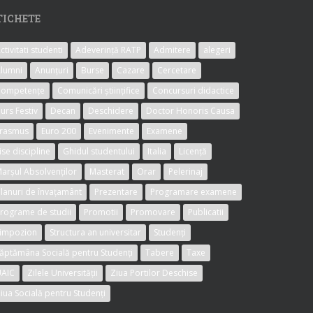
TICHETE
ctivitati studenti
Adeverință RATP
Admitere
alegeri
lumni
Anunțuri
Burse
Cazare
Cercetare
Competențe
Comunicări științifice
Concursuri didactice
urs Festiv
Decan
Deschidere
Doctor Honoris Causa
rasmus
Euro 200
Evenimente
Examene
ise discipline
Ghidul studentului
Italia
Licență
arșul Absolvenților
Masterat
Orar
Pelerinaj
lanuri de învațamânt
Prezentare
Programare examene
rograme de studii
Promotii
Promovare
Publicatii
impozion
Structura an universitar
Studenți
ăptămâna Socială pentru Studenți
Tabere
Taxe
AIC
Zilele Universității
Ziua Portilor Deschise
iua Socială pentru Studenți