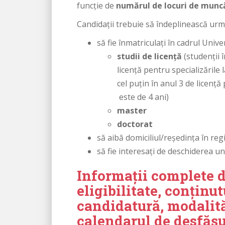
funcție de
numărul de locuri de munc
Candidații trebuie să îndeplinească următ
să fie înmatriculați în cadrul Unive
studii de licență
(studenții î
licență pentru specializările 
cel puțin în anul 3 de licență
este de 4 ani)
master
doctorat
să aibă domiciliul/reședința în re
să fie interesați de deschiderea u
Informații complete d
eligibilitate, conținu
candidatură, modalităț
calendarul de desfăşu