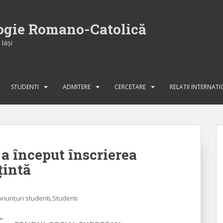
logie Romano-Catolică
Iaşi
STUDENTI
ADMITERE
CERCETARE
RELATII INTERNAT
a început înscrierea
țintă
,
Anunțuri studenti
Studenti