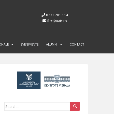
0232.201.114
ftrc@uaic.ro
IONALE
EVENIMENTE
ALUMNI
CONTACT
Search for: