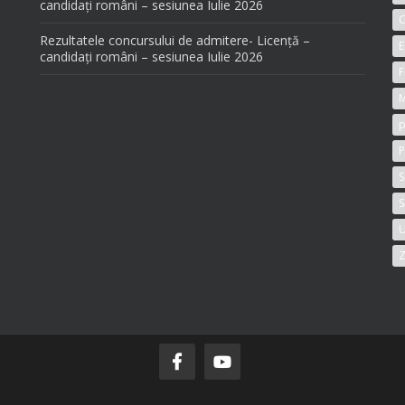
candidați români – sesiunea Iulie 2026
C
Rezultatele concursului de admitere- Licență –
E
candidați români – sesiunea Iulie 2026
F
M
p
P
S
S
U
Z