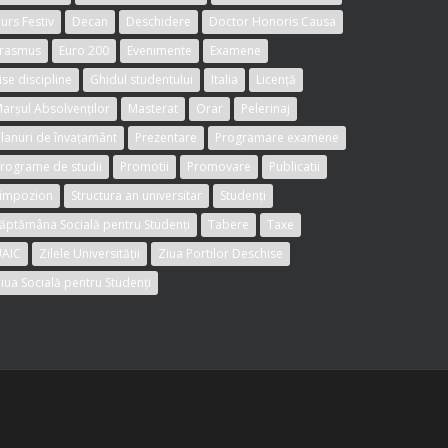
urs Festiv
Decan
Deschidere
Doctor Honoris Causa
rasmus
Euro 200
Evenimente
Examene
ise discipline
Ghidul studentului
Italia
Licență
arșul Absolvenților
Masterat
Orar
Pelerinaj
lanuri de învațamânt
Prezentare
Programare examene
rograme de studii
Promotii
Promovare
Publicatii
impozion
Structura an universitar
Studenți
ăptămâna Socială pentru Studenți
Tabere
Taxe
AIC
Zilele Universității
Ziua Portilor Deschise
iua Socială pentru Studenți