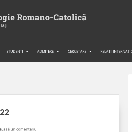
logie Romano-Catolică
Iaşi
STUDENTI
ADMITERE
CERCETARE
RELATII INTERNAT
022
Lasă un comentariu