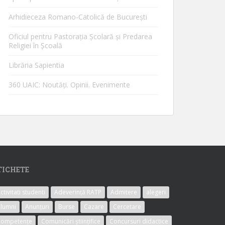
Arhidieceza Romano-Catolică de Bucureşti
Oficiul pentru Pastorația Școlară și Predarea
Religiei în Școală
Librăria Sapientia
360 UAIC: Noutăţi. Opinii. Evenimente
TICHETE
ctivitati studenti
Adeverință RATP
Admitere
alegeri
lumni
Anunțuri
Burse
Cazare
Cercetare
Competențe
Comunicări științifice
Concursuri didactice