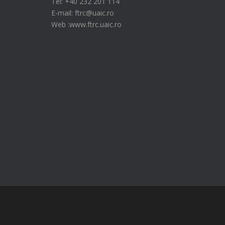
Tel: +40 232 201 114
E-mail: ftrc@uaic.ro
Web :www.ftrc.uaic.ro