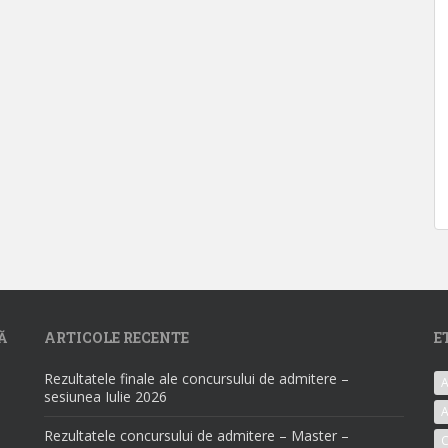
Ă
ARTICOLE RECENTE
E
Rezultatele finale ale concursului de admitere –
A
sesiunea Iulie 2026
A
Rezultatele concursului de admitere – Master –