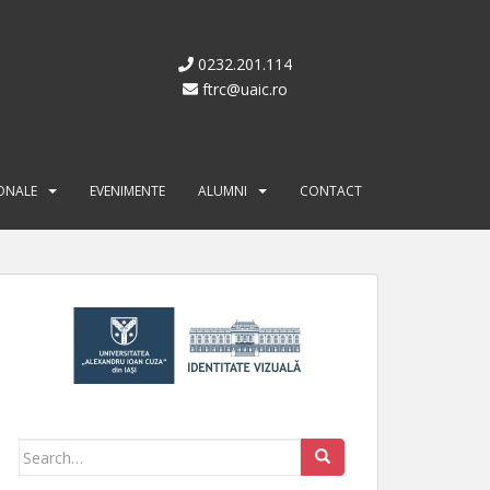
0232.201.114
ftrc@uaic.ro
IONALE
EVENIMENTE
ALUMNI
CONTACT
Search for: