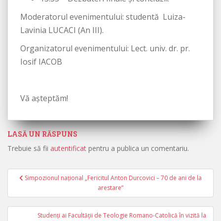
Moderatorul evenimentului: studentă Luiza-
Lavinia LUCACI (An III).
Organizatorul evenimentului: Lect. univ. dr. pr.
Iosif IACOB
Vă așteptăm!
LASĂ UN RĂSPUNS
Trebuie să fii
autentificat
pentru a publica un comentariu.
Simpozionul naţional „Fericitul Anton Durcovici – 70 de ani de la
Navigare în articole
arestare”
Studenți ai Facultății de Teologie Romano-Catolică în vizită la