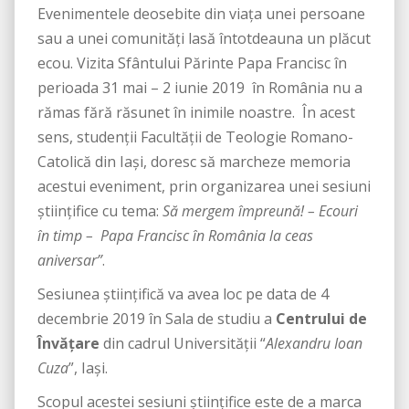
Evenimentele deosebite din viața unei persoane
sau a unei comunități lasă întotdeauna un plăcut
ecou. Vizita Sfântului Părinte Papa Francisc în
perioada 31 mai – 2 iunie 2019 în România nu a
rămas fără răsunet în inimile noastre. În acest
sens, studenții Facultății de Teologie Romano-
Catolică din Iași, doresc să marcheze memoria
acestui eveniment, prin organizarea unei sesiuni
științifice cu tema:
Să mergem împreună! – Ecouri
în timp – Papa Francisc în România la ceas
aniversar
”
.
Sesiunea științifică va avea loc pe data de 4
decembrie 2019 în Sala de studiu a
Centrului de
Învățare
din cadrul Universității “
Alexandru Ioan
Cuza
”, Iași.
Scopul acestei sesiuni științifice este de a marca