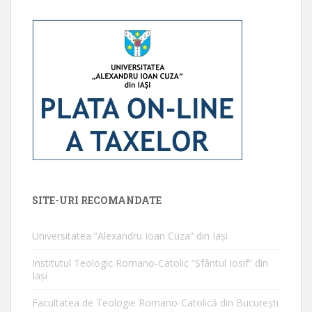
SITE-URI RECOMANDATE
Universitatea ”Alexandru Ioan Cuza” din Iaşi
Institutul Teologic Romano-Catolic ”Sfântul Iosif” din
Iaşi
Facultatea de Teologie Romano-Catolică din Bucureşti