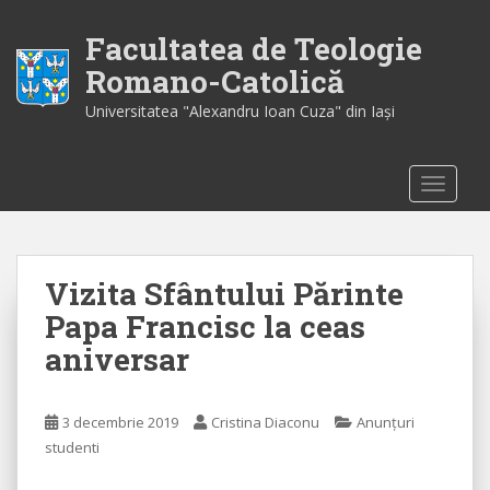
S
k
Facultatea de Teologie
i
Romano-Catolică
p
Universitatea "Alexandru Ioan Cuza" din Iaşi
t
o
m
TOGGLE
a
i
n
c
Vizita Sfântului Părinte
o
n
Papa Francisc la ceas
t
aniversar
e
n
t
3 decembrie 2019
Cristina Diaconu
Anunțuri
studenti