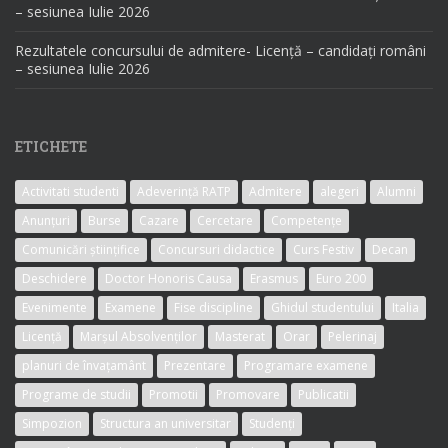
– sesiunea Iulie 2026
Rezultatele concursului de admitere- Licență – candidați români
– sesiunea Iulie 2026
ETICHETE
Activitati studenti
Adeverință RATP
Admitere
alegeri
Alumni
Anunțuri
Burse
Cazare
Cercetare
Competențe
Comunicări științifice
Concursuri didactice
Curs Festiv
Decan
Deschidere
Doctor Honoris Causa
Erasmus
Euro 200
Evenimente
Examene
Fise discipline
Ghidul studentului
Italia
Licență
Marșul Absolvenților
Masterat
Orar
Pelerinaj
planuri de învațamânt
Prezentare
Programare examene
Programe de studii
Promotii
Promovare
Publicatii
Simpozion
Structura an universitar
Studenți