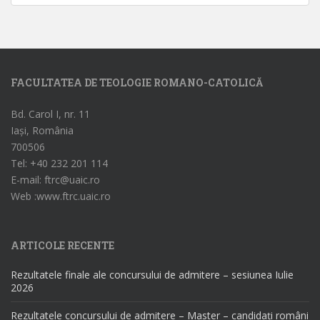
FACULTATEA DE TEOLOGIE ROMANO-CATOLICĂ
Bd. Carol I, nr. 11
Iași, România
700506
Tel: +40 232 201 114
E-mail: ftrc@uaic.ro
Web :www.ftrc.uaic.ro
ARTICOLE RECENTE
Rezultatele finale ale concursului de admitere – sesiunea Iulie
2026
Rezultatele concursului de admitere – Master – candidați români