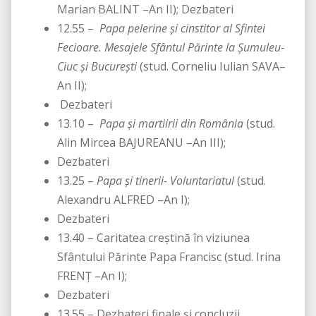
Marian BALINT –An II); Dezbateri
12.55 –
Papa pelerine și cinstitor al Sfintei
Fecioare. Mesajele Sfântul Părinte la Șumuleu-
Ciuc și București
(stud. Corneliu Iulian SAVA–
An II);
Dezbateri
13.10 –
Papa și martiirii din România
(stud.
Alin Mircea BAJUREANU –An III);
Dezbateri
13.25 –
Papa și tinerii- Voluntariatul
(stud.
Alexandru ALFRED –An I);
Dezbateri
13.40 – Caritatea creștină în viziunea
Sfântului Părinte Papa Francisc (stud. Irina
FRENȚ –An I);
Dezbateri
13.55 – Dezbateri finale și concluzii.