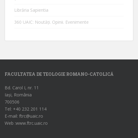
Librăria Sapientia
360 UAIC: Noutăţi. Opinii. Evenimente
FACULTATEA DE TEOLOGIE ROMANO-CATOLICĂ
Bd. Carol I, nr. 11
Iași, România
700506
Tel: +40 232 201 114
E-mail: ftrc@uaic.ro
Web :www.ftrc.uaic.ro