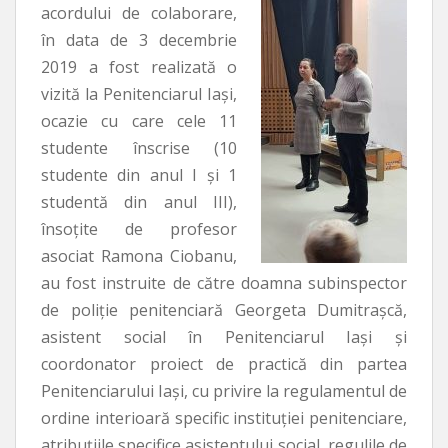
acordului de colaborare,
în data de 3 decembrie
2019 a fost realizată o
vizită la Penitenciarul Iași,
ocazie cu care cele 11
studente înscrise (10
studente din anul I și 1
studentă din anul III),
însoțite de profesor
asociat Ramona Ciobanu,
au fost instruite de către doamna subinspector
de poliție penitenciară Georgeta Dumitrașcă,
asistent social în Penitenciarul Iași și
coordonator proiect de practică din partea
Penitenciarului Iași, cu privire la regulamentul de
ordine interioară specific instituției penitenciare,
atribuțiile specifice asistentului social, regulile de