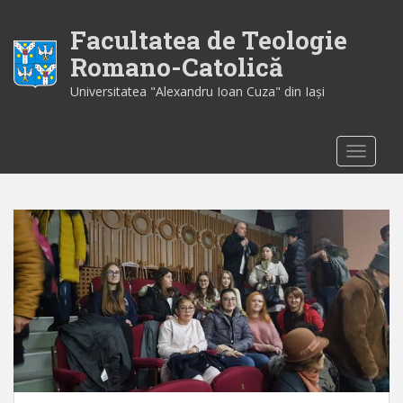
S
k
Facultatea de Teologie
i
Romano-Catolică
p
Universitatea "Alexandru Ioan Cuza" din Iaşi
t
o
m
TOGGLE
a
i
n
c
o
n
t
e
n
t