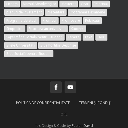
Licență
Marșul Absolvenților
Masterat
Orar
Pelerinaj
planuri de învațamânt
Prezentare
Programare examene
Programe de studii
Promotii
Promovare
Publicatii
Simpozion
Structura an universitar
Studenți
Săptămâna Socială pentru Studenți
Tabere
Taxe
UAIC
Zilele Universității
Ziua Portilor Deschise
Ziua Socială pentru Studenți
POLITICA DE CONFIDENŢIALITATE
TERMENI ŞI CONDIŢII
OPC
ftrc Design & Code by
Fabian
David