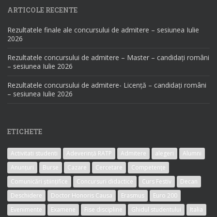
ARTICOLE RECENTE
Rezultatele finale ale concursului de admitere – sesiunea Iulie
2026
Rezultatele concursului de admitere – Master – candidați români
– sesiunea Iulie 2026
Rezultatele concursului de admitere- Licență – candidați români
– sesiunea Iulie 2026
ETICHETE
Activitati studenti
Adeverință RATP
Admitere
alegeri
Alumni
Anunțuri
Burse
Cazare
Cercetare
Competențe
Comunicări științifice
Concursuri didactice
Curs Festiv
Decan
Deschidere
Doctor Honoris Causa
Erasmus
Euro 200
Evenimente
Examene
Fise discipline
Ghidul studentului
Italia