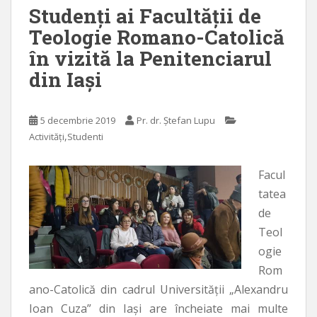
Studenți ai Facultății de
Teologie Romano-Catolică
în vizită la Penitenciarul
din Iași
5 decembrie 2019
Pr. dr. Ștefan Lupu
,
Activități
Studenti
Facul
tatea
de
Teol
ogie
Rom
ano-Catolică din cadrul Universității „Alexandru
Ioan Cuza” din Iași are încheiate mai multe