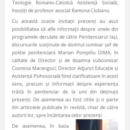
Teologie Romano-Catolică Asistență Socială,
însoțiți de profesor asociat Ramona Ciobanu.
Cu această ocazie invitații prezenți au avut
posibilitatea să afle informații despre unele din
programele derulate de către Penitenciarul Iași,
discursurile susținute de domnul comisar şef de
poliție penitenciară Marian Pompiliu DIMA, în
calitate de Director și de doamna subcomisar
Cosmina Marangoci, Director Adjunct Educație și
Asistență Psihosocială fiind clarificatoare în acest
sens, precum și informații despre experiența
trăită în penitenciar de la unii din deținuții
prezenți. De asemenea au fost citite și o parte
din articolele publicate în revistă, chiar de către
autorii lor, spre încântarea celor prezenți.
De asemenea, în baza