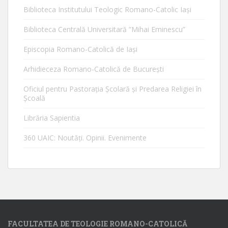
Biblioteca Institutului Teologic Romano-Catolic Iaşi
Biblioteca Centrală Universitară ”Mihai Eminescu”
Episcopia Romano-Catolică de Iaşi
Arhidieceza Romano-Catolică de Bucureşti
Oficiul pentru Pastorația Școlară și Predarea Religiei în
Școală
Librăria Sapientia
360 UAIC: Noutăţi. Opinii. Evenimente
FACULTATEA DE TEOLOGIE ROMANO-CATOLICĂ