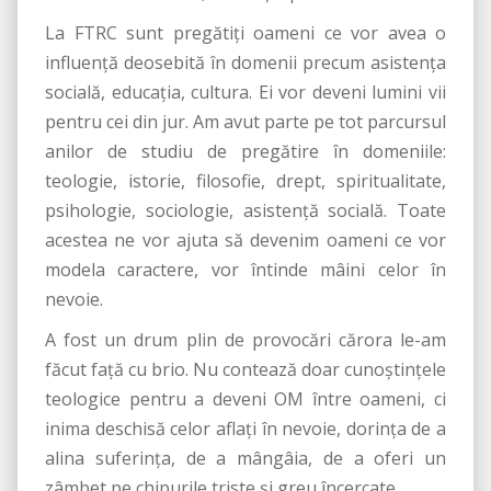
La FTRC sunt pregătiți oameni ce vor avea o
influență deosebită în domenii precum asistența
socială, educația, cultura. Ei vor deveni lumini vii
pentru cei din jur. Am avut parte pe tot parcursul
anilor de studiu de pregătire în domeniile:
teologie, istorie, filosofie, drept, spiritualitate,
psihologie, sociologie, asistență socială. Toate
acestea ne vor ajuta să devenim oameni ce vor
modela caractere, vor întinde mâini celor în
nevoie.
A fost un drum plin de provocări cărora le-am
făcut față cu brio. Nu contează doar cunoștințele
teologice pentru a deveni OM între oameni, ci
inima deschisă celor aflați în nevoie, dorința de a
alina suferința, de a mângâia, de a oferi un
zâmbet pe chipurile triste și greu încercate.