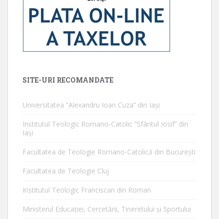
SITE-URI RECOMANDATE
Universitatea ”Alexandru Ioan Cuza” din Iaşi
Institutul Teologic Romano-Catolic ”Sfântul Iosif” din
Iaşi
Facultatea de Teologie Romano-Catolică din Bucureşti
Facultatea de Teologie Cluj
Institutul Teologic Franciscan din Roman
Ministerul Educaţiei, Cercetării, Tineretului şi Sportului