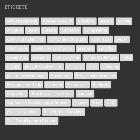
ETICHETE
Activitati studenti
Adeverință RATP
Admitere
alegeri
Alumni
Anunțuri
Burse
Cazare
Cercetare
Competențe
Comunicări științifice
Concursuri didactice
Curs Festiv
Decan
Deschidere
Doctor Honoris Causa
Erasmus
Euro 200
Evenimente
Examene
Fise discipline
Ghidul studentului
Italia
Licență
Marșul Absolvenților
Masterat
Orar
Pelerinaj
planuri de învațamânt
Prezentare
Programare examene
Programe de studii
Promotii
Promovare
Publicatii
Simpozion
Structura an universitar
Studenți
Săptămâna Socială pentru Studenți
Tabere
Taxe
UAIC
Zilele Universității
Ziua Portilor Deschise
Ziua Socială pentru Studenți