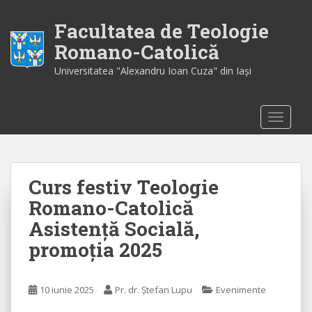
S
k
Facultatea de Teologie
i
Romano-Catolică
p
Universitatea "Alexandru Ioan Cuza" din Iaşi
t
o
m
TOGGLE
a
i
n
c
Curs festiv Teologie
o
n
Romano-Catolică
t
Asistență Socială,
e
promoția 2025
n
t
10 iunie 2025
Pr. dr. Ștefan Lupu
Evenimente