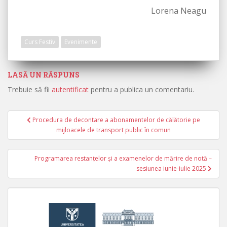
Lorena Neagu
Curs Festiv
Evenimente
LASĂ UN RĂSPUNS
Trebuie să fii
autentificat
pentru a publica un comentariu.
Procedura de decontare a abonamentelor de călătorie pe
Navigare în articole
mijloacele de transport public în comun
Programarea restanțelor și a examenelor de mărire de notă –
sesiunea iunie-iulie 2025