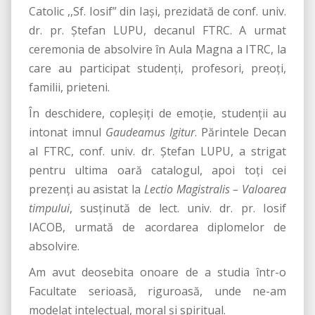
Catolic ,,Sf. Iosif” din Iași, prezidată de conf. univ.
dr. pr. Ștefan LUPU, decanul FTRC. A urmat
ceremonia de absolvire în Aula Magna a ITRC, la
care au participat studenți, profesori, preoți,
familii, prieteni.
În deschidere, copleșiți de emoție, studenții au
intonat imnul
Gaudeamus Igitur
. Părintele Decan
al FTRC, conf. univ. dr. Ștefan LUPU, a strigat
pentru ultima oară catalogul, apoi toți cei
prezenți au asistat la
Lectio Magistralis – Valoarea
timpului
, susținută de lect. univ. dr. pr. Iosif
IACOB, urmată de acordarea diplomelor de
absolvire.
Am avut deosebita onoare de a studia într-o
Facultate serioasă, riguroasă, unde ne-am
modelat intelectual, moral și spiritual.