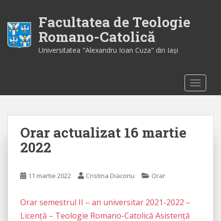
S
k
Facultatea de Teologie
i
Romano-Catolică
p
Universitatea "Alexandru Ioan Cuza" din Iaşi
t
o
m
TOGGLE
a
i
n
c
Orar actualizat 16 martie
o
n
2022
t
e
n
11 martie 2022
Cristina Diaconu
Orar
t
Orar semestrul II – an universitar 2021-2022 –
Licență – Teologie Romano-Catolică Asistență