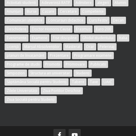
Activitati studenti
Adeverință RATP
Admitere
alegeri
Alumni
Anunțuri
Burse
Cazare
Cercetare
Competențe
Comunicări științifice
Concursuri didactice
Curs Festiv
Decan
Deschidere
Doctor Honoris Causa
Erasmus
Euro 200
Evenimente
Examene
Fise discipline
Ghidul studentului
Italia
Licență
Marșul Absolvenților
Masterat
Orar
Pelerinaj
planuri de învațamânt
Prezentare
Programare examene
Programe de studii
Promotii
Promovare
Publicatii
Simpozion
Structura an universitar
Studenți
Săptămâna Socială pentru Studenți
Tabere
Taxe
UAIC
Zilele Universității
Ziua Portilor Deschise
Ziua Socială pentru Studenți