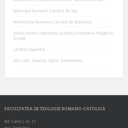
Episcopia Romano-Catolică de Iaşi
Arhidieceza Romano-Catolică de Bucureşti
Oficiul pentru Pastorația Școlară și Predarea Religiei în
Școală
Librăria Sapientia
360 UAIC: Noutăţi. Opinii. Evenimente
FACULTATEA DE TEOLOGIE ROMANO-CATOLICĂ
Bd. Carol I, nr. 11
Iași, România