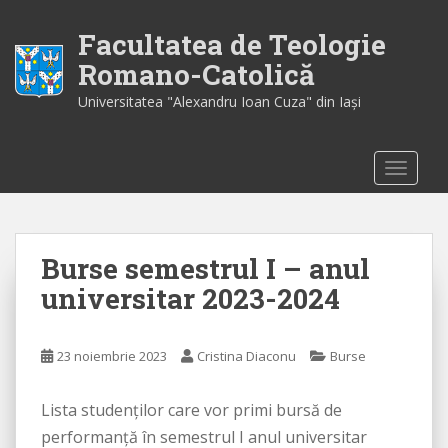
S
k
Facultatea de Teologie
i
Romano-Catolică
p
Universitatea "Alexandru Ioan Cuza" din Iaşi
t
o
m
TOGGLE
a
i
n
c
Burse semestrul I – anul
o
n
universitar 2023-2024
t
e
n
23 noiembrie 2023
Cristina Diaconu
Burse
t
Lista studenților care vor primi bursă de
performanță în semestrul I anul universitar