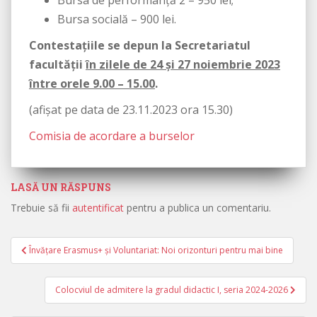
Bursa de performanță 2 – 950 lei;
Bursa socială – 900 lei.
Contestaţiile se depun la Secretariatul
facultăţii
în zilele de 24 și 27 noiembrie 2023
între orele 9.00 – 15.00
.
(afișat pe data de 23.11.2023 ora 15.30)
Comisia de acordare a burselor
LASĂ UN RĂSPUNS
Trebuie să fii
autentificat
pentru a publica un comentariu.
Învățare Erasmus+ și Voluntariat: Noi orizonturi pentru mai bine
Navigare în articole
Colocviul de admitere la gradul didactic I, seria 2024-2026