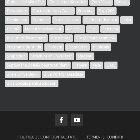
Comunicări științifice
Concursuri didactice
Curs Festiv
Decan
Deschidere
Doctor Honoris Causa
Erasmus
Euro 200
Evenimente
Examene
Fise discipline
Ghidul studentului
Italia
Licență
Marșul Absolvenților
Masterat
Orar
Pelerinaj
planuri de învațamânt
Prezentare
Programare examene
Programe de studii
Promotii
Promovare
Publicatii
Simpozion
Structura an universitar
Studenți
Săptămâna Socială pentru Studenți
Tabere
Taxe
UAIC
Zilele Universității
Ziua Portilor Deschise
Ziua Socială pentru Studenți
POLITICA DE CONFIDENŢIALITATE
TERMENI ŞI CONDIŢII