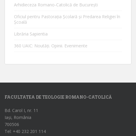
Arhidieceza Romano-Catolică de Bucureşti
Oficiul pentru Pastorația Școlară și Predarea Religiei în
Școală
Librăria Sapientia
360 UAIC: Noutăţi. Opinii. Evenimente
FACULTATEA DE TEOLOGIE ROMANO-CATOLICĂ
Bd. Carol I, nr. 11
Iași, România
700506
Tel: +40 232 201 114