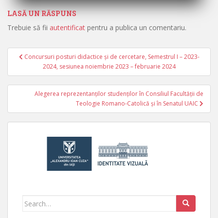
LASĂ UN RĂSPUNS
Trebuie să fii
autentificat
pentru a publica un comentariu.
Concursuri posturi didactice și de cercetare, Semestrul I – 2023-
Navigare în articole
2024, sesiunea noiembrie 2023 – februarie 2024
Alegerea reprezentanţilor studenţilor în Consiliul Facultăţii de
Teologie Romano-Catolică şi în Senatul UAIC
Search for: