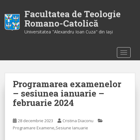
S
k
Facultatea de Teologie
i
Romano-Catolică
p
Universitatea "Alexandru Ioan Cuza" din Iaşi
t
o
m
TOGGLE
a
i
n
c
Programarea examenelor
o
n
– sesiunea ianuarie –
t
februarie 2024
e
n
t
28 decembrie 2023
Cristina Diaconu
,
Programare Examene
Sesiune Ianuarie