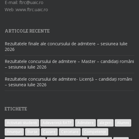
E-mail: ftrc@uaic.ro
Web :www.ftrc.uaic.ro
ARTICOLE RECENTE
Rezultatele finale ale concursului de admitere – sesiunea Iulie
2026
Rezultatele concursului de admitere – Master – candidați români
– sesiunea Iulie 2026
Rezultatele concursului de admitere- Licență – candidați români
– sesiunea Iulie 2026
ETICHETE
Activitati studenti
Adeverință RATP
Admitere
alegeri
Alumni
Anunțuri
Burse
Cazare
Cercetare
Competențe