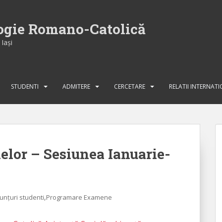
logie Romano-Catolică
Iaşi
STUDENTI
ADMITERE
CERCETARE
RELATII INTERNAT
lor – Sesiunea Ianuarie-
,
unțuri studenti
Programare Examene