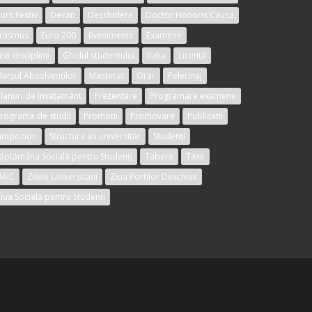
urs Festiv
Decan
Deschidere
Doctor Honoris Causa
rasmus
Euro 200
Evenimente
Examene
ise discipline
Ghidul studentului
Italia
Licență
arșul Absolvenților
Masterat
Orar
Pelerinaj
lanuri de învațamânt
Prezentare
Programare examene
rograme de studii
Promotii
Promovare
Publicatii
impozion
Structura an universitar
Studenți
ăptămâna Socială pentru Studenți
Tabere
Taxe
AIC
Zilele Universității
Ziua Portilor Deschise
iua Socială pentru Studenți