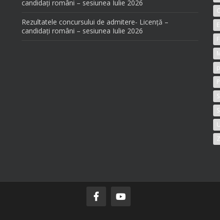
candidați români – sesiunea Iulie 2026
C
Rezultatele concursului de admitere- Licență –
E
candidați români – sesiunea Iulie 2026
F
M
p
P
S
S
U
Z