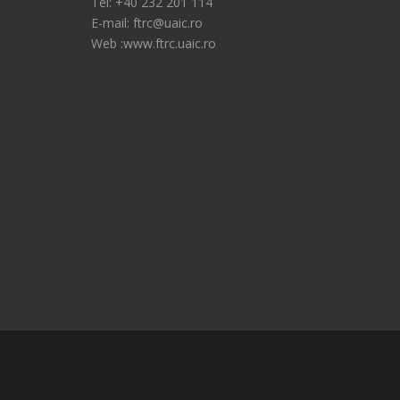
Tel: +40 232 201 114
E-mail: ftrc@uaic.ro
Web :www.ftrc.uaic.ro