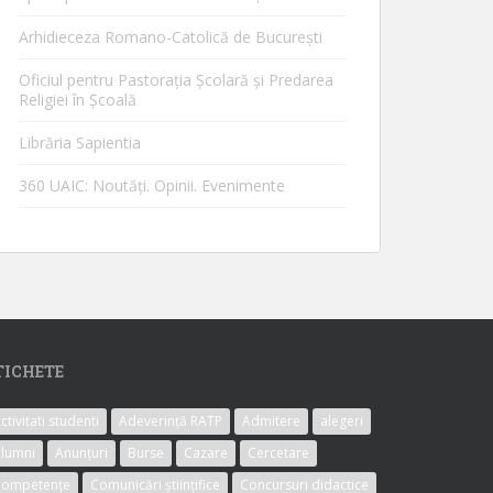
Arhidieceza Romano-Catolică de Bucureşti
Oficiul pentru Pastorația Școlară și Predarea
Religiei în Școală
Librăria Sapientia
360 UAIC: Noutăţi. Opinii. Evenimente
TICHETE
ctivitati studenti
Adeverință RATP
Admitere
alegeri
lumni
Anunțuri
Burse
Cazare
Cercetare
Competențe
Comunicări științifice
Concursuri didactice