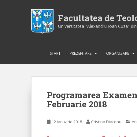
S
k
Facultatea de Teo
i
p
Universitatea "Alexandru Ioan Cuza" din 
t
o
m
a
START
PREZENTARE
ORGANIZARE
i
n
c
o
n
Programarea Examene
t
Februarie 2018
e
n
t
12 ianuarie 2018
Cristina Diaconu
An