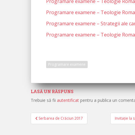
Programare examene – Teologie Romano-
Programare examene – Teologie Romano
Programare examene – Strategii ale cari
Programare examene – Teologie Romano
Programare examene
LASĂ UN RĂSPUNS
Trebuie să fii
autentificat
pentru a publica un comenta
Serbarea de Crăciun 2017
Invitație l
Navigare în articole