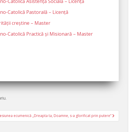
Catolică Asistență Socială – Licență
-Catolică Pastorală – Licență
tății creștine – Master
-Catolică Practică și Misionară – Master
riu.
a sesiunea ecumenică „Dreapta ta, Doamne, s-a glorificat prin putere”