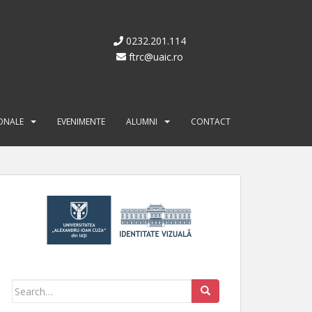
0232.201.114
ftrc@uaic.ro
IONALE
EVENIMENTE
ALUMNI
CONTACT
Search for: