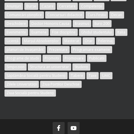
Anunțuri
Burse
Cazare
Cercetare
Competențe
Comunicări științifice
Concursuri didactice
Curs Festiv
Decan
Deschidere
Doctor Honoris Causa
Erasmus
Euro 200
Evenimente
Examene
Fise discipline
Ghidul studentului
Italia
Licență
Marșul Absolvenților
Masterat
Orar
Pelerinaj
planuri de învațamânt
Prezentare
Programare examene
Programe de studii
Promotii
Promovare
Publicatii
Simpozion
Structura an universitar
Studenți
Săptămâna Socială pentru Studenți
Tabere
Taxe
UAIC
Zilele Universității
Ziua Portilor Deschise
Ziua Socială pentru Studenți