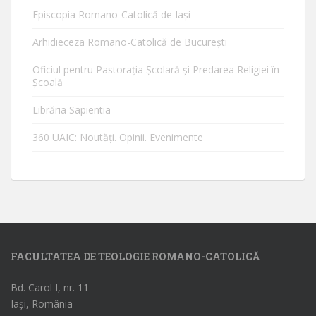
Episcopia Romano-Catolică de Iaşi
Arhidieceza Romano-Catolică de Bucureşti
Oficiul pentru Pastorația Școlară și Predarea Religiei în
Școală
Librăria Sapientia
360 UAIC: Noutăţi. Opinii. Evenimente
FACULTATEA DE TEOLOGIE ROMANO-CATOLICĂ
Bd. Carol I, nr. 11
Iași, România