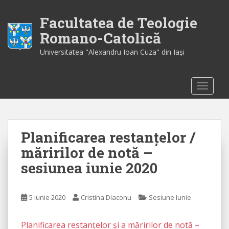
S
k
Facultatea de Teologie
i
Romano-Catolică
p
Universitatea "Alexandru Ioan Cuza" din Iaşi
t
o
m
TOGGLE
a
i
n
c
Planificarea restanțelor /
o
n
măririlor de notă –
t
sesiunea iunie 2020
e
n
t
5 iunie 2020
Cristina Diaconu
Sesiune Iunie
Planificarea restanţelor şi a măririlor de notă –