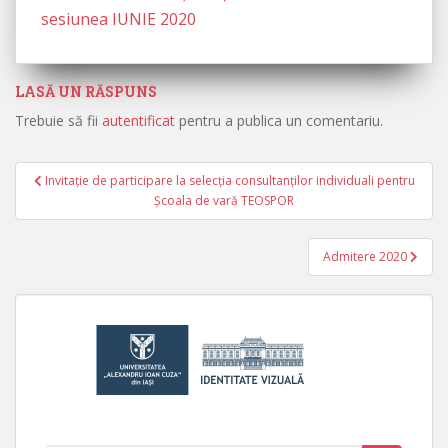
sesiunea IUNIE 2020
LASĂ UN RĂSPUNS
Trebuie să fii
autentificat
pentru a publica un comentariu.
Invitație de participare la selecția consultanților individuali pentru
Navigare în articole
Școala de vară TEOSPOR
Admitere 2020