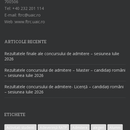
700506
Tel: +40 232 201 114
E-mail: ftrc@uaic.ro
Web :www.ftrc.uaic.ro
ARTICOLE RECENTE
Rezultatele finale ale concursului de admitere – sesiunea Iulie
2026
Rezultatele concursului de admitere – Master – candidați români
– sesiunea Iulie 2026
Rezultatele concursului de admitere- Licență – candidați români
– sesiunea Iulie 2026
ETICHETE
Activitati studenti
Adeverință RATP
Admitere
alegeri
Alumni