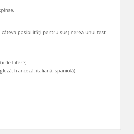
spinse.
 câteva posibilităţi pentru susţinerea unui test
ii de Litere;
ngleză, franceză, italiană, spaniolă).