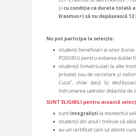
şi
cu condiţia ca durata totală 
Erasmus+) să nu depăşească 12 l
Nu pot participa la selecţie:
studenţi beneficiari ai unor burs
POSDRU) pentru evitarea dublei fi
studenţii înmatriculaţi la alte inst
private) sau de cercetare şi neînm
Cuza”, chiar dacă îşi desfăşoar
îndrumarea cadrelor didactice de 
SUNT ELIGIBILI pentru această selecţ
sunt
integralişti
la momentul sele
studenţii din anul I trebuie să ai
au un certificat care să ateste cun