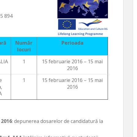
35 894
ară
Număr
Perioada
locuri
ALIA
1
15 februarie 2016 – 15 mai
2016
e
1
15 februarie 2016 – 15 mai
,
2016
A
 2016
: depunerea dosarelor de candidatură la