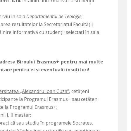
 Amf. A14
: întâlnire informativă cu studenţii
terviu în sala
Departamentul de Teologie
;
işarea rezultatelor la Secretariatul Facultăţii;
tâlnire informativă cu studenţii selectaţi în sala
 adresa Biroului Erasmus+ pentru mai multe
ţare pentru ei şi eventualii insoţitori!
iversitatea „Alexandru Ioan Cuza”
, cetăţeni
rticipante la Programul Erasmus+ sau cetăţeni
ante la Programul Erasmus+;
 anii I, II master
;
practică sau studiu în programele Socrates,
ai dacă îndeplinesc criteriile sus-menţionate