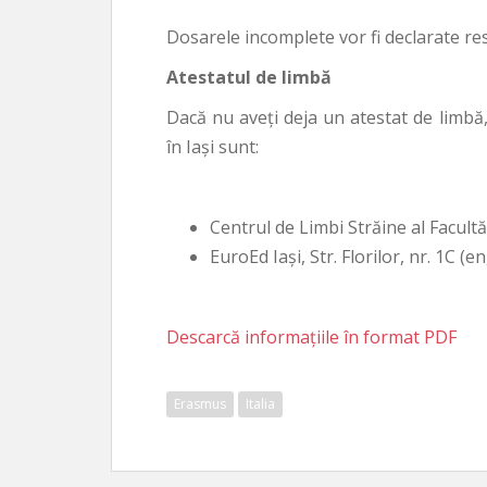
Dosarele incomplete vor fi declarate re
Atestatul de limbă
Dacă nu aveţi deja un atestat de limbă,
în Iaşi sunt:
Centrul de Limbi Străine al Facultăţ
EuroEd Iaşi, Str. Florilor, nr. 1C (e
Descarcă informaţiile în format PDF
Erasmus
Italia