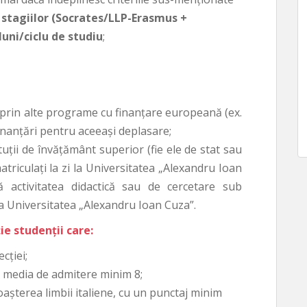
a stagiilor (Socrates/LLP-Erasmus +
uni/ciclu de studiu
;
e prin alte programe cu finanţare europeană (ex.
nanţări pentru aceeaşi deplasare;
ituţii de învăţământ superior (fie ele de stat sau
atriculaţi la zi la Universitatea „Alexandru Ioan
ă activitatea didactică sau de cercetare sub
la Universitatea „Alexandru Ioan Cuza”.
ie studenţii care:
cţiei;
bă media de admitere minim 8;
oaşterea limbii italiene, cu un punctaj minim