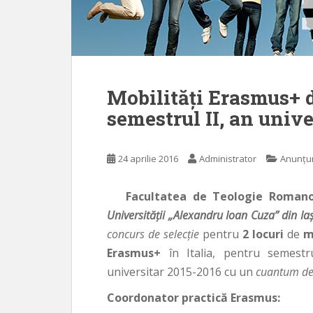
Mobilităţi Erasmus+ de
semestrul II, an unive
24 aprilie 2016
Administrator
Anunțur
Facultatea de Teologie Romano-
Universităţii „Alexandru Ioan Cuza” din Iaş
concurs de selecţie
pentru
2 locuri
de
m
Erasmus+
în Italia, pentru semestru
universitar 2015-2016 cu un
cuantum de
Coordonator practică Erasmus: