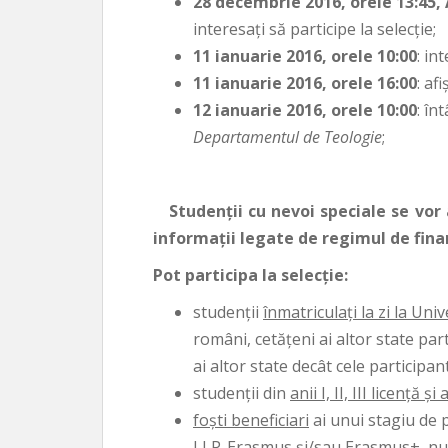
28 decembrie 2016, orele 13:45,
interesaţi să participe la selecţie;
11 ianuarie 2016, orele 10:00
: in
11 ianuarie 2016, orele 16:00
: af
12 ianuarie 2016, orele 10:00
: în
Departamentul de Teologie
;
Studenţii cu nevoi speciale se vor
informaţii legate de regimul de finan
Pot participa la selecţie:
studenţii
înmatriculaţi la zi la Un
români, cetăţeni ai altor state pa
ai altor state decât cele particip
studenţii din
anii I, II, III licenţă şi
foşti beneficiari
ai unui stagiu de 
LLP-Erasmus şi/sau Erasmus+, num