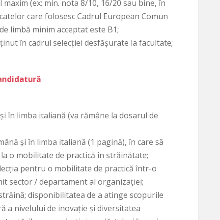
 maxim (ex: min. nota 8/10, 16/20 sau bine, în
rtificatelor care folosesc Cadrul European Comun
 de limbă minim acceptat este B1;
inut în cadrul selecţiei desfăşurate la facultate;
andidatură
i în limba italiană (va rămâne la dosarul de
ână şi în limba italiană (1 pagină), în care să
 la o mobilitate de practică în străinătate;
ecţia pentru o mobilitate de practică într-o
t sector / departament al organizaţiei;
trăină; disponibilitatea de a atinge scopurile
ră a nivelului de inovaţie şi diversitatea