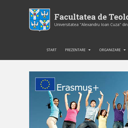
S
k
Facultatea de Teo
i
p
Universitatea "Alexandru Ioan Cuza" din 
t
o
m
a
START
PREZENTARE
ORGANIZARE
i
n
c
o
n
t
e
n
t