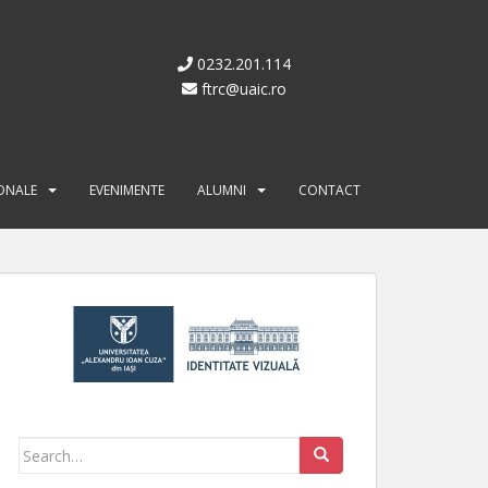
0232.201.114
ftrc@uaic.ro
IONALE
EVENIMENTE
ALUMNI
CONTACT
Search for: