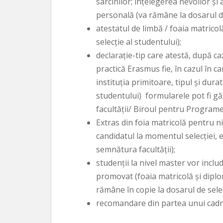
sarcinilor; înţelegerea nevoilor şi 
personală (va rămâne la dosarul de
atestatul de limbă / foaia matricol
selecţie al studentului);
declaraţie-tip care atestă, după ca
practică Erasmus fie, în cazul în ca
instituţia primitoare, tipul şi dura
studentului)  formularele pot fi 
facultăţii/ Biroul pentru Program
Extras din foia matricolă pentru ni
candidatul la momentul selecţiei, e
semnătura facultăţii);
studenţii la nivel master vor includ
promovat (foaia matricolă şi diplo
rămâne în copie la dosarul de selec
recomandare din partea unui cadru