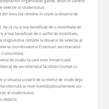
aşteptărilor organizaţiei gazdă; ţeluri în cariera
 selecţie al studentului);
ă din liceu (va rămâne în copie la dosarul de
z, fie că nu a mai beneficiat de o mobilitate de
re a mai beneficiat de o astfel de mobilitate,
ta stagiului(va rămâne la dosarul de selecţie al
găsite la coordonatorul Erasmus/ secretariatul
e Comunitare;
velul de studiu la care este înmatriculat
liberat de secretariatul facultăţii (numai cu
e şi situaţia şcolară de la nivelul de studii deja
ma obţinută la nivel licenţă);(documentele vor
ţie al studentului);
 didactic.