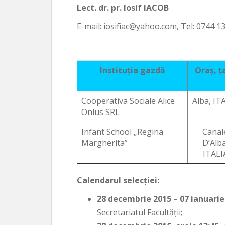
Lect. dr. pr. Iosif IACOB
E-mail: iosifiac@yahoo.com, Tel: 0744 1
Instituţia gazdă
Oraş, ţ
Cooperativa Sociale Alice
Alba, IT
Onlus SRL
Infant School „Regina
Canal
Margherita”
D’Alba
ITALI
Calendarul selecţiei:
28 decembrie 2015 – 07 ianuarie
Secretariatul Facultăţii;