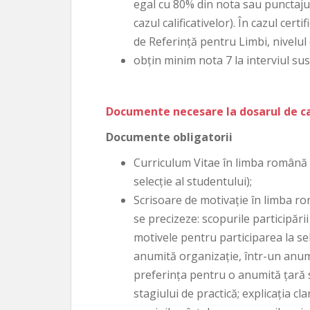
egal cu 80% din nota sau punctajul
cazul calificativelor). În cazul ce
de Referinţă pentru Limbi, nivelul
obţin minim nota 7 la interviul susţ
Documente necesare la dosarul de c
Documente obligatorii
Curriculum Vitae în limba română ş
selecţie al studentului);
Scrisoare de motivaţie în limba rom
se precizeze: scopurile participării
motivele pentru participarea la sel
anumită organizaţie, într-un anumi
preferinţa pentru o anumită ţară s
stagiului de practică; explicaţia cla