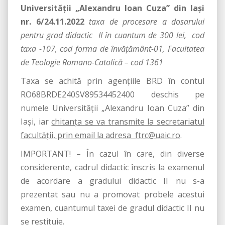
Universităţii „Alexandru Ioan Cuza” din Iaşi
nr. 6/24.11.2022
taxa de procesare a dosarului
pentru grad didactic II în cuantum de 300 lei, cod
taxa -107, cod forma de învăţământ-01, Facultatea
de Teologie Romano-Catolică – cod 1361
Taxa se achită prin agenţiile BRD în contul
RO68BRDE240SV89534452400 deschis pe
numele Universităţii „Alexandru Ioan Cuza” din
Iaşi, iar
chitanţa se va transmite la secretariatul
facultăţii, prin email la adresa ftrc@uaic.ro
.
IMPORTANT! – În cazul în care, din diverse
considerente, cadrul didactic înscris la examenul
de acordare a gradului didactic II nu s-a
prezentat sau nu a promovat probele acestui
examen, cuantumul taxei de gradul didactic II nu
se restituie.