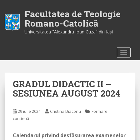
S
k
Facultatea de Teologie
i
Romano-Catolică
p
Universitatea "Alexandru Ioan Cuza" din Iaşi
t
o
m
TOGGLE
a
i
n
c
GRADUL DIDACTIC II –
o
n
SESIUNEA AUGUST 2024
t
e
n
29 iulie 2024
Cristina Diaconu
Formare
t
continuă
Calendarul privind desfăşurarea examenelor