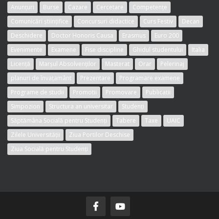
Anunțuri
Burse
Cazare
Cercetare
Competențe
Comunicări științifice
Concursuri didactice
Curs Festiv
Decan
Deschidere
Doctor Honoris Causa
Erasmus
Euro 200
Evenimente
Examene
Fise discipline
Ghidul studentului
Italia
Licență
Marșul Absolvenților
Masterat
Orar
Pelerinaj
planuri de învațamânt
Prezentare
Programare examene
Programe de studii
Promotii
Promovare
Publicatii
Simpozion
Structura an universitar
Studenți
Săptămâna Socială pentru Studenți
Tabere
Taxe
UAIC
Zilele Universității
Ziua Portilor Deschise
Ziua Socială pentru Studenți