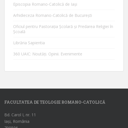
Episcopia Romano-Catolică de Iaşi
Arhidieceza Romano-Catolică de Bucureşti
Oficiul pentru Pastorația Școlară și Predarea Religiei în
Școală
Librăria Sapientia
360 UAIC: Noutăţi. Opinii. Evenimente
FACULTATEA DE TEOLOGIE ROMANO-CATOLICĂ
Bd. Carol I, nr. 11
Iași, România
700506