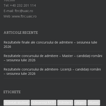
Tel: +40 232 201 114
E-mail: ftrc@uaic.ro
Web :www.ftrc.uaic.ro
ARTICOLE RECENTE
Rezultatele finale ale concursului de admitere – sesiunea Iulie
2026
Rezultatele concursului de admitere – Master – candidați români
– sesiunea Iulie 2026
Rezultatele concursului de admitere- Licență – candidați români
– sesiunea Iulie 2026
ETICHETE
Activitati studenti
Adeverință RATP
Admitere
alegeri
Alumni