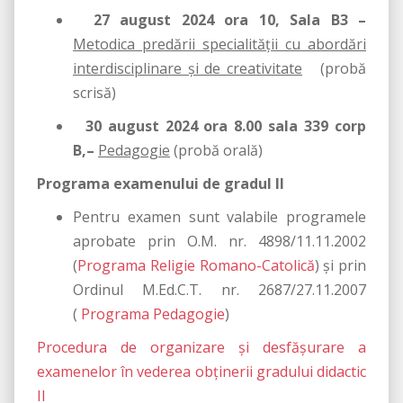
27 august 2024 ora 10, Sala B3 –
Metodica predării specialităţii cu abordări
interdisciplinare şi de creativitate
(probă
scrisă)
30 august 2024 ora 8.00 sala 339 corp
B,–
Pedagogie
(probă orală)
Programa examenului de gradul II
Pentru examen sunt valabile programele
aprobate prin O.M. nr. 4898/11.11.2002
(
Programa Religie Romano-Catolică
) şi prin
Ordinul M.Ed.C.T. nr. 2687/27.11.2007
(
Programa Pedagogie
)
Procedura de organizare și desfășurare a
examenelor în vederea obținerii gradului didactic
II