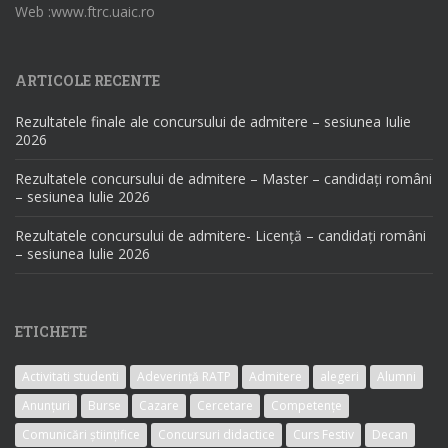
Web :www.ftrc.uaic.ro
ARTICOLE RECENTE
Rezultatele finale ale concursului de admitere – sesiunea Iulie
2026
Rezultatele concursului de admitere – Master – candidați români
– sesiunea Iulie 2026
Rezultatele concursului de admitere- Licență – candidați români
– sesiunea Iulie 2026
ETICHETE
Activitati studenti
Adeverință RATP
Admitere
alegeri
Alumni
Anunțuri
Burse
Cazare
Cercetare
Competențe
Comunicări științifice
Concursuri didactice
Curs Festiv
Decan