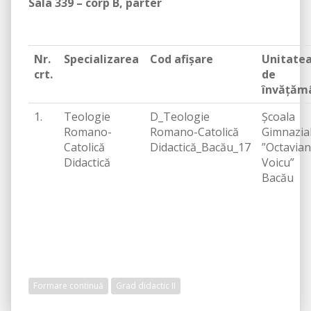
Sala 339 – corp B, parter
Nr.
Specializarea
Cod afişare
Unitate
crt.
de
învăţăm
1.
Teologie
D_Teologie
Şcoala
Romano-
Romano-Catolică
Gimnazia
Catolică
Didactică_Bacău_17
”Octavian
Didactică
Voicu”
Bacău
Formare continuă
Grad didactic II