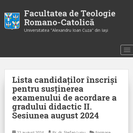
S
k
Facultatea de Teologie
i
Romano-Catolică
p
Universitatea "Alexandru Ioan Cuza" din Iaşi
t
o
m
TO
a
i
n
c
Lista candidaților înscriși
o
n
pentru susținerea
t
examenului de acordare a
e
gradului didactic II.
n
t
Sesiunea august 2024
22 august 2024
Pr. dr. Ștefan Lupu
Formare