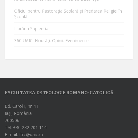
Oficiul pentru Pastorația Școlară și Predarea Religiei în
Școală
Librăria Sapientia
360 UAIC: Noutăţi. Opinii. Evenimente
FACULTATEA DE TEOLOGIE ROMANO-CATOLICĂ
Bd. Carol I, nr. 11
Iași, România
700506
Tel: +40 232 201 114
E-mail: ftrc@uaic.ro