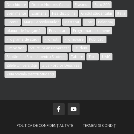
Deschidere
Doctor Honoris Causa
Erasmus
Euro 200
Evenimente
Examene
Fise discipline
Ghidul studentului
Italia
Licență
Marșul Absolvenților
Masterat
Orar
Pelerinaj
planuri de învațamânt
Prezentare
Programare examene
Programe de studii
Promotii
Promovare
Publicatii
Simpozion
Structura an universitar
Studenți
Săptămâna Socială pentru Studenți
Tabere
Taxe
UAIC
Zilele Universității
Ziua Portilor Deschise
Ziua Socială pentru Studenți
POLITICA DE CONFIDENŢIALITATE
TERMENI ŞI CONDIŢII