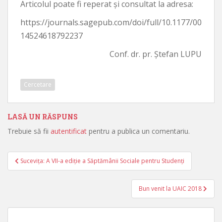
Articolul poate fi reperat și consultat la adresa:
https://journals.sagepub.com/doi/full/10.1177/00
14524618792237
Conf. dr. pr. Ștefan LUPU
Cercetare
LASĂ UN RĂSPUNS
Trebuie să fii
autentificat
pentru a publica un comentariu.
Suceviţa: A VII-a ediţie a Săptămânii Sociale pentru Studenţi
Navigare în articole
Bun venit la UAIC 2018