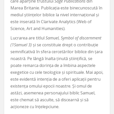
care aparține trustului
Sage Publications
din
Marea Britanie. Publicația este binecunoscută în
mediul științelor biblice la nivel internațional și
este inserată în Clarivate Analytics (Web of
Science, Art and Humanities).
Lucrarea are titlul
Samuel, Symbol of discernment
(1Samuel 3)
și se constituie drept o contribuție
semnificativă în sfera cercetărilor biblice din țara
noastră. Pe lângă înalta ținută științifică, se
poate remarca dorința de a îmbina aspectele
exegetice cu cele teologice și spirituale. Mai apoi,
este evidentă intenția de a oferi aplicații pentru
existența omului epocii noastre. Și omul de
astăzi, asemenea personajului biblic Samuel,
este chemat să asculte, să discearnă și să
acționeze cu înțelepciune.