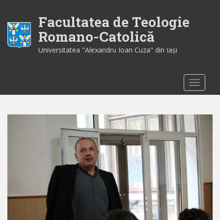
S
k
Facultatea de Teologie
i
Romano-Catolică
p
Universitatea "Alexandru Ioan Cuza" din Iaşi
t
o
m
TOGGLE
a
i
n
c
o
n
t
e
n
t