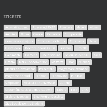
ETICHETE
Activitati studenti
Adeverință RATP
Admitere
alegeri
Alumni
Anunțuri
Burse
Cazare
Cercetare
Competențe
Comunicări științifice
Concursuri didactice
Curs Festiv
Decan
Deschidere
Doctor Honoris Causa
Erasmus
Euro 200
Evenimente
Examene
Fise discipline
Ghidul studentului
Italia
Licență
Marșul Absolvenților
Masterat
Orar
Pelerinaj
planuri de învațamânt
Prezentare
Programare examene
Programe de studii
Promotii
Promovare
Publicatii
Simpozion
Structura an universitar
Studenți
Săptămâna Socială pentru Studenți
Tabere
Taxe
UAIC
Zilele Universității
Ziua Portilor Deschise
Ziua Socială pentru Studenți