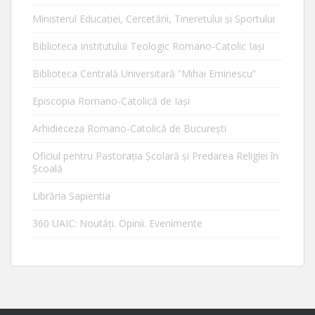
Ministerul Educaţiei, Cercetării, Tineretului şi Sportului
Biblioteca Institutului Teologic Romano-Catolic Iaşi
Biblioteca Centrală Universitară ”Mihai Eminescu”
Episcopia Romano-Catolică de Iaşi
Arhidieceza Romano-Catolică de Bucureşti
Oficiul pentru Pastorația Școlară și Predarea Religiei în
Școală
Librăria Sapientia
360 UAIC: Noutăţi. Opinii. Evenimente