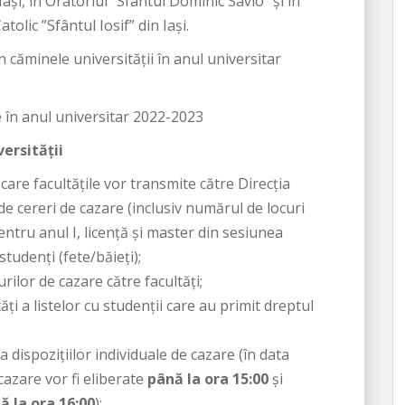
ași, în Oratoriul ”Sfântul Dominic Savio” şi în
olic ”Sfântul Iosif” din Iași.
n căminele universităţii în anul universitar
re în anul universitar 2022-2023
ersității
are facultățile vor transmite către Direcția
 cereri de cazare (inclusiv numărul de locuri
ntru anul I, licență și master din sesiunea
tudenți (fete/băieți);
rilor de cazare către facultăţi;
ăţi a listelor cu studenții care au primit dreptul
a dispoziţiilor individuale de cazare (în data
 cazare vor fi eliberate
până la ora 15:00
și
ă la ora 16:00
);