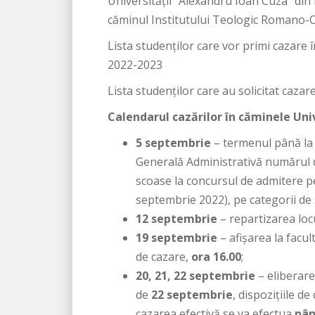
Universităţii ”Alexandru Ioan Cuza” din I
căminul Institutului Teologic Romano-Cat
Lista studenţilor care vor primi cazare î
2022-2023
Lista studenţilor care au solicitat caza
Calendarul cazărilor în căminele Univ
5 septembrie
– termenul până la c
Generală Administrativă numărul de
scoase la concursul de admitere pe
septembrie 2022), pe categorii de s
12 septembrie
– repartizarea locu
19 septembrie
– afişarea la facult
de cazare,
ora 16.00
;
20, 21, 22 septembrie
– eliberare
de
22 septembrie
, dispozițiile de
cazarea efectivă se va efectua
pân