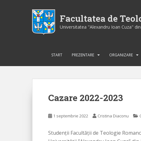
S
k
Facultatea de Teo
i
p
Universitatea "Alexandru Ioan Cuza" din 
t
o
m
a
START
PREZENTARE
ORGANIZARE
i
n
c
o
n
Cazare 2022-2023
t
e
n
1 septembrie 2022
Cristina Diaconu
t
Studenţii Facultăţii de Teologie Romano