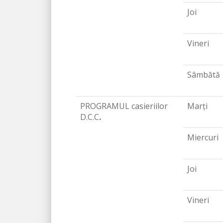
Joi
Vineri
Sâmbătă
PROGRAMUL casieriilor
Marți
D.C.C
.
Miercuri
Joi
Vineri