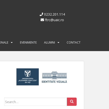
0232.201.114
ftrc@uaic.ro
IONALE
EVENIMENTE
ALUMNI
CONTACT
Search for: