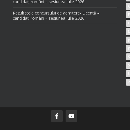
candidați români – sesiunea Iulie 2026
C
Rezultatele concursului de admitere- Licență –
E
candidați români – sesiunea Iulie 2026
F
M
p
P
S
S
U
Z