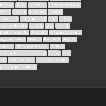
urs Festiv
Decan
Deschidere
Doctor Honoris Causa
rasmus
Euro 200
Evenimente
Examene
ise discipline
Ghidul studentului
Italia
Licență
arșul Absolvenților
Masterat
Orar
Pelerinaj
lanuri de învațamânt
Prezentare
Programare examene
rograme de studii
Promotii
Promovare
Publicatii
impozion
Structura an universitar
Studenți
ăptămâna Socială pentru Studenți
Tabere
Taxe
AIC
Zilele Universității
Ziua Portilor Deschise
iua Socială pentru Studenți