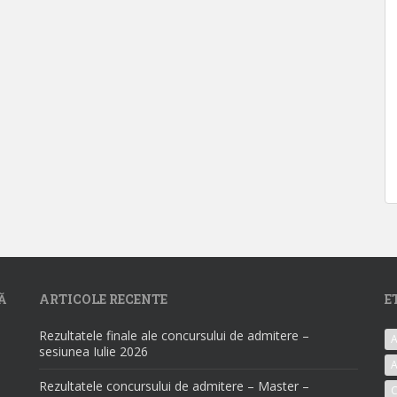
Ă
ARTICOLE RECENTE
E
Rezultatele finale ale concursului de admitere –
A
sesiunea Iulie 2026
A
Rezultatele concursului de admitere – Master –