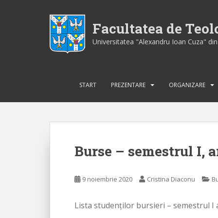
S
k
Facultatea de Teo
i
p
Universitatea "Alexandru Ioan Cuza" din 
t
o
m
a
START
PREZENTARE
ORGANIZARE
i
n
c
o
n
Burse – semestrul I, 
t
e
n
9 noiembrie 2020
Cristina Diaconu
B
t
Lista studenților bursieri – semestrul I