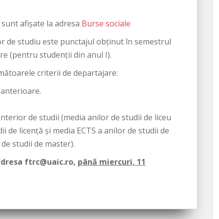
e sunt afișate la adresa
Burse sociale
or de studiu este punctajul obținut în semestrul
re (pentru studenții din anul I).
mătoarele criterii de departajare:
 anterioare.
nterior de studii (media anilor de studii de liceu
dii de licență și media ECTS a anilor de studii de
l de studii de master).
adresa ftrc@uaic.ro,
până miercuri, 11