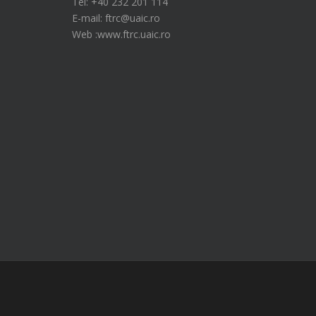
Tel: +40 232 201 114
E-mail: ftrc@uaic.ro
Web :www.ftrc.uaic.ro