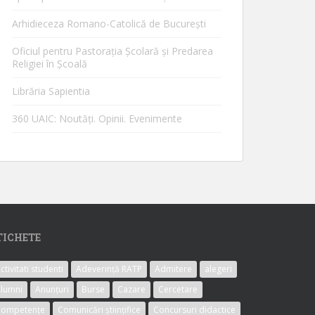
Arhidieceza Romano-Catolică de Bucureşti
Oficiul pentru Pastorația Școlară și Predarea
Religiei în Școală
Librăria Sapientia
360 UAIC: Noutăţi. Opinii. Evenimente
TICHETE
ctivitati studenti
Adeverință RATP
Admitere
alegeri
lumni
Anunțuri
Burse
Cazare
Cercetare
Competențe
Comunicări științifice
Concursuri didactice