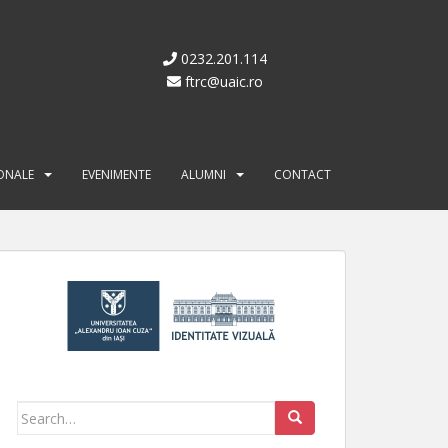
0232.201.114
ftrc@uaic.ro
IONALE
EVENIMENTE
ALUMNI
CONTACT
Search for: