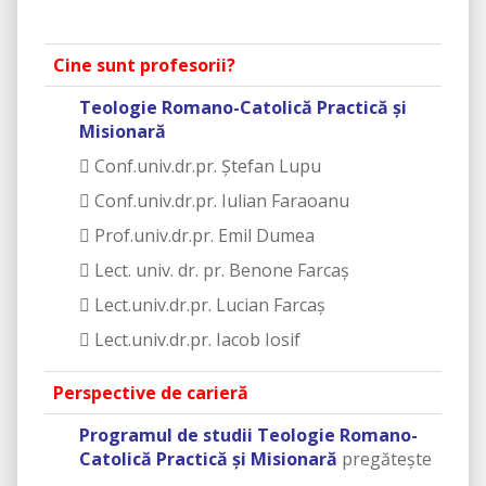
Cine sunt profesorii?
Teologie Romano-Catolică Practică și
Misionară
 Conf.univ.dr.pr. Ştefan Lupu
 Conf.univ.dr.pr. Iulian Faraoanu
 Prof.univ.dr.pr. Emil Dumea
 Lect. univ. dr. pr. Benone Farcaș
 Lect.univ.dr.pr. Lucian Farcaş
 Lect.univ.dr.pr. Iacob Iosif
Perspective de carieră
Programul de studii Teologie Romano-
Catolică Practică și Misionară
pregătește