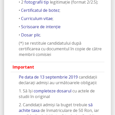
• 2
fotografii tip
legitimație (format 2/2.5);
•
Certificatul de botez
;
•
Curriculum vitae
;
•
Scrisoare de intenție
•
Dosar plic
.
(*) se restituie candidatului după
certificarea cu documentul în copie de către
membrii comisiei
Important
Pe data de
13 septembrie 2019
candidaţii
declaraţi admişi au următoarele obligaţii:
1. Să îşi
completeze dosarul
cu actele de
studii în original
2. Candidaţii admişi la buget trebuie
să
achite taxa
de înmatriculare de 50 Ron, iar