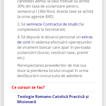
candidaţii admişi la taxă trebuie să achite
30% din taxa de şcolarizare pentru
semestrul I (360 Ron). Aceste taxe se achită
la orice agenţie BRD.
3. Să
semneze Contractul de studii
(Se
completează la Secretariat)
4. Să depună la dosarul personal un
extras
de cont
în vederea efectuării operațiunilor
de virament bancar care apar în perioada
școlarizării (burse, restituiri taxe, premii
etc.)
Nerespectarea prevederilor de mai sus
duce la pierderea locului ocupat în urma
desfăşurării concursului de admitere.
Ce cursuri se fac?
Teologie Romano-Catolică Practică și
Misionară