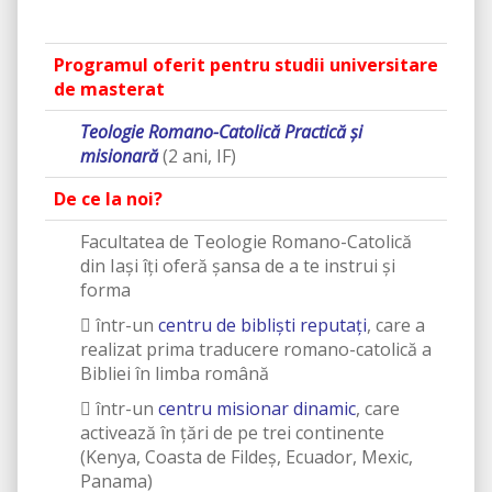
Programul oferit pentru studii universitare
de masterat
Teologie Romano-Catolică Practică și
misionară
(2 ani, IF)
De ce la noi?
Facultatea de Teologie Romano-Catolică
din Iaşi îţi oferă şansa de a te instrui şi
forma
 într-un
centru de biblişti reputaţi
, care a
realizat prima traducere romano-catolică a
Bibliei în limba română
 într-un
centru misionar dinamic
, care
activează în ţări de pe trei continente
(Kenya, Coasta de Fildeş, Ecuador, Mexic,
Panama)