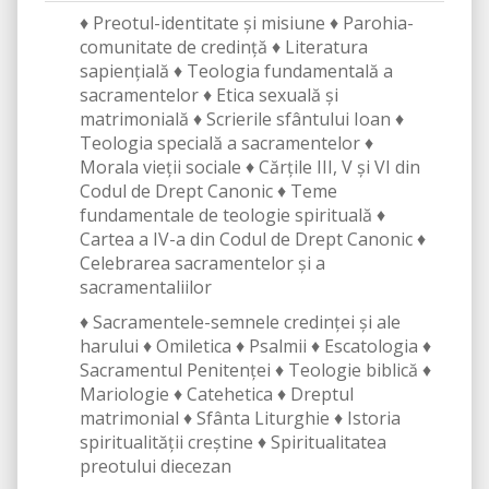
♦ Preotul-identitate și misiune ♦ Parohia-
comunitate de credință ♦ Literatura
sapiențială ♦ Teologia fundamentală a
sacramentelor ♦ Etica sexuală și
matrimonială ♦ Scrierile sfântului Ioan ♦
Teologia specială a sacramentelor ♦
Morala vieții sociale ♦ Cărțile III, V și VI din
Codul de Drept Canonic ♦ Teme
fundamentale de teologie spirituală ♦
Cartea a IV-a din Codul de Drept Canonic ♦
Celebrarea sacramentelor și a
sacramentaliilor
♦ Sacramentele-semnele credinței și ale
harului ♦ Omiletica ♦ Psalmii ♦ Escatologia ♦
Sacramentul Penitenței ♦ Teologie biblică ♦
Mariologie ♦ Catehetica ♦ Dreptul
matrimonial ♦ Sfânta Liturghie ♦ Istoria
spiritualității creștine ♦ Spiritualitatea
preotului diecezan