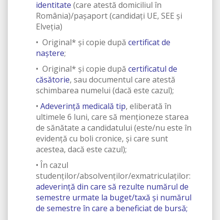
identitate
(care atestă domiciliul în
România)/pașaport (candidați UE, SEE și
Elveția)
• Original* și copie după
certificat de
naștere
;
• Original* și copie după
certificatul de
căsătorie
, sau documentul care atestă
schimbarea numelui (dacă este cazul);
•
Adeverință medicală tip
, eliberată în
ultimele 6 luni, care să menționeze starea
de sănătate a candidatului (este/nu este în
evidență cu boli cronice, și care sunt
acestea, dacă este cazul);
• În cazul
studenților/absolvenților/exmatriculaților:
adeverință din care să rezulte numărul de
semestre urmate la buget/taxă și numărul
de semestre în care a beneficiat de bursă;