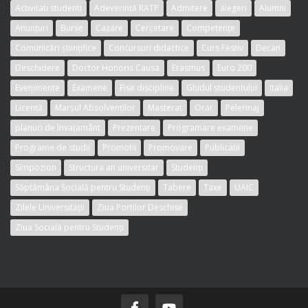
Activitati studenti
Adeverință RATP
Admitere
alegeri
Alumni
Anunțuri
Burse
Cazare
Cercetare
Competențe
Comunicări științifice
Concursuri didactice
Curs Festiv
Decan
Deschidere
Doctor Honoris Causa
Erasmus
Euro 200
Evenimente
Examene
Fise discipline
Ghidul studentului
Italia
Licență
Marșul Absolvenților
Masterat
Orar
Pelerinaj
planuri de învațamânt
Prezentare
Programare examene
Programe de studii
Promotii
Promovare
Publicatii
Simpozion
Structura an universitar
Studenți
Săptămâna Socială pentru Studenți
Tabere
Taxe
UAIC
Zilele Universității
Ziua Portilor Deschise
Ziua Socială pentru Studenți