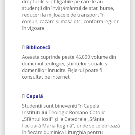
drepturile şi obligaţiile pe care le au
studenţii din învăţământul de stat: burse,
reduceri la mijloacele de transport în
comun, cazare şi masă etc., conform legilor
în vigoare.

Bibliotecă
Aceasta cuprinde peste 45.000 volume din
domeniul teologiei, științelor sociale și
domeniilor înrudite. Fișierul poate fi
consultat pe internet.

Capelă
Studenții sunt bineveniți în Capela
Institutului Teologic Romano-Catolic
„Sfântul Iosif” și la Catedrala „Sfânta
Fecioară Maria Regină”, unde se celebrează
în fiecare duminică Liturghia pentru