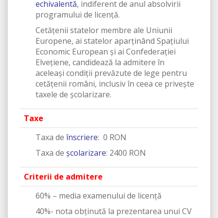
echivalentă
, indiferent de anul absolvirii
programului de licență.
Cetăţenii statelor membre ale Uniunii
Europene, ai statelor aparţinând Spaţiului
Economic European şi ai Confederaţiei
Elveţiene, candidează la admitere în
aceleași condiții prevăzute de lege pentru
cetățenii români, inclusiv în ceea ce privește
taxele de școlarizare.
Taxe
Taxa de
înscriere
: 0 RON
Taxa de
şcolarizare
: 2400 RON
Criterii de admitere
60% – media examenului de licenţă
40%- nota obținută la prezentarea unui CV