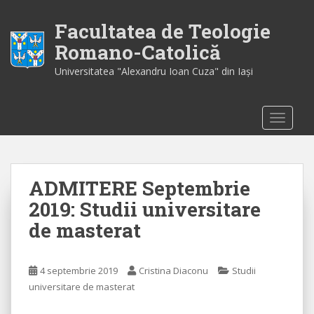
S
k
Facultatea de Teologie
i
Romano-Catolică
p
Universitatea "Alexandru Ioan Cuza" din Iaşi
t
o
m
TOGGLE
a
i
n
c
ADMITERE Septembrie
o
n
2019: Studii universitare
t
de masterat
e
n
t
4 septembrie 2019
Cristina Diaconu
Studii
universitare de masterat