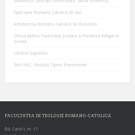
Biblioteca Centrală Universitară ”Mihai Eminescu”
Episcopia Romano-Catolică de Iaşi
Arhidieceza Romano-Catolică de Bucureşti
Oficiul pentru Pastorația Școlară și Predarea Religiei în
Școală
Librăria Sapientia
360 UAIC: Noutăţi. Opinii. Evenimente
FACULTATEA DE TEOLOGIE ROMANO-CATOLICĂ
Bd. Carol I, nr. 11