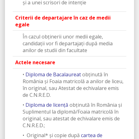
și a unei scrisori de intenție
Criterii de departajare în caz de medii
egale
În cazul obţinerii unor medii egale,
candidaţii vor fi departajaţi după media
anilor de studii din facultate
Actele necesare
•
Diploma de Bacalaureat
obținută în
România și Foaia matricolă a anilor de liceu,
în original, sau Atestat de echivalare emis
de C.N.R.E.D.
•
Diploma de licență
obținută în România și
Suplimentul la diplomă/Foaia matricolă în
original, sau atestat de echivalare emis de
C.N.R.E.D.;
• Original* și copie după
cartea de