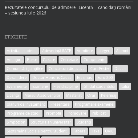
Rezultatele concursului de admitere- Licență – candidați români
– sesiunea Iulie 2026
ETICHETE
Activitati studenti
Adeverință RATP
Admitere
alegeri
Alumni
Anunțuri
Burse
Cazare
Cercetare
Competențe
Comunicări științifice
Concursuri didactice
Curs Festiv
Decan
Deschidere
Doctor Honoris Causa
Erasmus
Euro 200
Evenimente
Examene
Fise discipline
Ghidul studentului
Italia
Licență
Marșul Absolvenților
Masterat
Orar
Pelerinaj
planuri de învațamânt
Prezentare
Programare examene
Programe de studii
Promotii
Promovare
Publicatii
Simpozion
Structura an universitar
Studenți
Săptămâna Socială pentru Studenți
Tabere
Taxe
UAIC