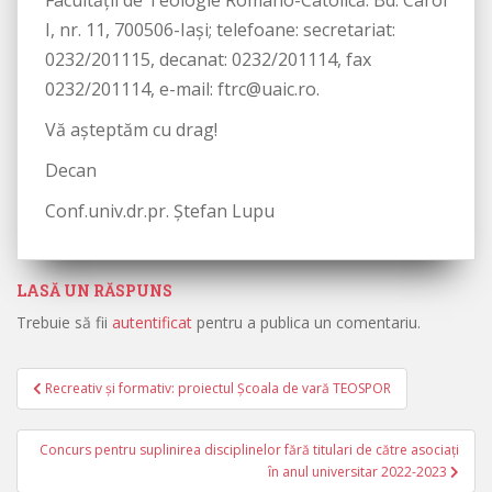
Facultăţii de Teologie Romano-Catolică: Bd. Carol
I, nr. 11, 700506-Iaşi; telefoane: secretariat:
0232/201115, decanat: 0232/201114, fax
0232/201114, e-mail: ftrc@uaic.ro.
Vă așteptăm cu drag!
Decan
Conf.univ.dr.pr. Ștefan Lupu
LASĂ UN RĂSPUNS
Trebuie să fii
autentificat
pentru a publica un comentariu.
Recreativ și formativ: proiectul Școala de vară TEOSPOR
Navigare în articole
Concurs pentru suplinirea disciplinelor fără titulari de către asociaţi
ȋn anul universitar 2022-2023