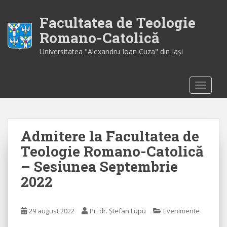
S
k
Facultatea de Teologie
i
Romano-Catolică
p
Universitatea "Alexandru Ioan Cuza" din Iaşi
t
o
m
TOGGLE
a
i
n
c
Admitere la Facultatea de
o
n
Teologie Romano-Catolică
t
– Sesiunea Septembrie
e
2022
n
t
29 august 2022
Pr. dr. Ștefan Lupu
Evenimente