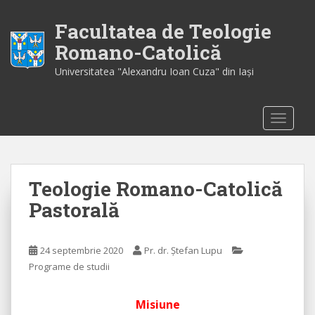
S
k
Facultatea de Teologie
i
Romano-Catolică
p
Universitatea "Alexandru Ioan Cuza" din Iaşi
t
o
m
TOGGLE
a
i
n
c
Teologie Romano-Catolică
o
n
Pastorală
t
e
n
24 septembrie 2020
Pr. dr. Ștefan Lupu
t
Programe de studii
Misiune