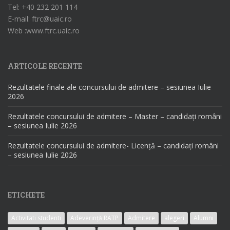
Tel: +40 232 201 114
E-mail: ftrc@uaic.ro
Web :www.ftrc.uaic.ro
ARTICOLE RECENTE
Rezultatele finale ale concursului de admitere – sesiunea Iulie
2026
Rezultatele concursului de admitere – Master – candidați români
– sesiunea Iulie 2026
Rezultatele concursului de admitere- Licență – candidați români
– sesiunea Iulie 2026
ETICHETE
Activitati studenti
Adeverință RATP
Admitere
alegeri
Alumni