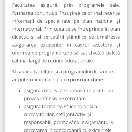
Facultatea asigură, prin programele sale,
formarea continuă şi însuşirea celor mai recente
informaţii de specialitate pe plan naţional şi
internaţional. Prin ceea ce se întreprinde în plan
didactic şi al cercetării ştiinţifice se urmăreşte
asigurarea excelenţei în cadrul acestora şi
oferirea de programe care să satisfacă o paletă
cât mai largă de cerinţe educaţionale.
Misiunea Facultății și a programului de studii s-
ar putea exprima în patru
principii cheie
:
asigură crearea de cunoaştere printr-un
proces intensiv de cercetare;
asigură formarea studenţilor şi a
cercetătorilor, cetăţeni activi şi
responsabili, promovând învăţământul şi
cercetarea în concordanţă cu exigenţele