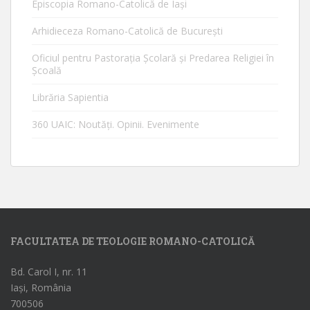
Episcopia Romano-Catolică de Iaşi
Arhidieceza Romano-Catolică de Bucureşti
Oficiul pentru Pastorația Școlară și Predarea Religiei în
Școală
Librăria Sapientia
360 UAIC: Noutăţi. Opinii. Evenimente
FACULTATEA DE TEOLOGIE ROMANO-CATOLICĂ
Bd. Carol I, nr. 11
Iași, România
700506