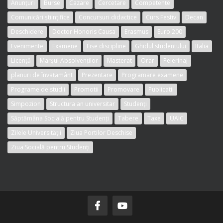
Anunțuri
Burse
Cazare
Cercetare
Competențe
Comunicări științifice
Concursuri didactice
Curs Festiv
Decan
Deschidere
Doctor Honoris Causa
Erasmus
Euro 200
Evenimente
Examene
Fise discipline
Ghidul studentului
Italia
Licență
Marșul Absolvenților
Masterat
Orar
Pelerinaj
planuri de învațamânt
Prezentare
Programare examene
Programe de studii
Promotii
Promovare
Publicatii
Simpozion
Structura an universitar
Studenți
Săptămâna Socială pentru Studenți
Tabere
Taxe
UAIC
Zilele Universității
Ziua Portilor Deschise
Ziua Socială pentru Studenți