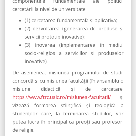
componentele fundamentale ale politicii
cercetării la nivel de universitate:
(1) cercetarea fundamentală şi aplicativă;
(2) dezvoltarea (generarea de produse şi
servicii prototip inovative);
(3) inovarea (implementarea în mediul
socio-religios a serviciilor şi produselor
inovative).
De asemenea, misiunea programului de studii
concordă și cu misiunea facultăţii (în ansamblu o
misiune didactică și de cercetare;
https://www.ftrc.uaic.ro/misiunea-facultatii/
și
vizează formarea ştiinţifică şi teologică a
studenţilor care, la terminarea studiilor, vor
putea lucra în principal ca preoţi sau profesori
de religie.