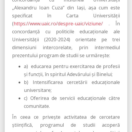
„Alexandru Ioan Cuza” din Iași, așa cum este
specificat în Carta Universității
(
https://www.uaic.ro/despre-uaic/viziune/
. În
concordanţă cu politicile educaţionale ale
Universităţii (2020-2024) orientate pe trei
dimensiuni intercorelate, prin intermediul
prezentului program de studii se urmăreşte:
a) educarea pentru exercitarea de profesii
şi funcţii, în spiritul Adevărului şi Binelui;
b) Intensificarea cercetării educaţionale
universitare;
c) Oferirea de servicii educaţionale către
comunitate.
În ceea ce priveşte activitatea de cercetare
ştiinţifică, programul de studii acoperă