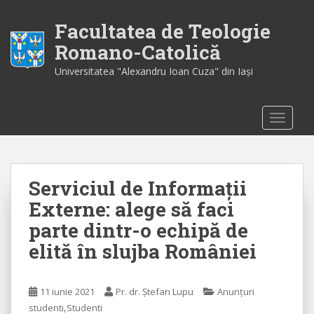
S
k
Facultatea de Teologie
i
Romano-Catolică
p
Universitatea "Alexandru Ioan Cuza" din Iaşi
t
o
m
TOGGLE
a
i
n
c
Serviciul de Informații
o
n
Externe: alege să faci
t
parte dintr-o echipă de
e
elită în slujba României
n
t
11 iunie 2021
Pr. dr. Ștefan Lupu
Anunțuri
,
studenti
Studenti