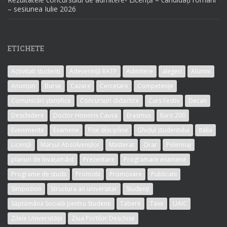
– sesiunea Iulie 2026
ETICHETE
Activitati studenti
Adeverință RATP
Admitere
alegeri
Alumni
Anunțuri
Burse
Cazare
Cercetare
Competențe
Comunicări științifice
Concursuri didactice
Curs Festiv
Decan
Deschidere
Doctor Honoris Causa
Erasmus
Euro 200
Evenimente
Examene
Fise discipline
Ghidul studentului
Italia
Licență
Marșul Absolvenților
Masterat
Orar
Pelerinaj
planuri de învațamânt
Prezentare
Programare examene
Programe de studii
Promotii
Promovare
Publicatii
Simpozion
Structura an universitar
Studenți
Săptămâna Socială pentru Studenți
Tabere
Taxe
UAIC
Zilele Universității
Ziua Portilor Deschise