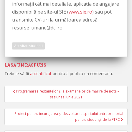
informații cât mai detaliate, aplicația de angajare
disponibilă pe site-ul SIE (
www.sie.ro
) sau pot
transmite CV-uri la următoarea adresă:
resurse_umane@dci.ro
Activitati studenti
LASĂ UN RĂSPUNS
Trebuie să fii
autentificat
pentru a publica un comentariu.
Programarea restanțelor și a examenelor de mărire de notă –
Navigare în articole
sesiunea iunie 2021
Proiect pentru incurajarea și dezvoltarea spiritului antreprenorial
pentru studenții de la FTRC