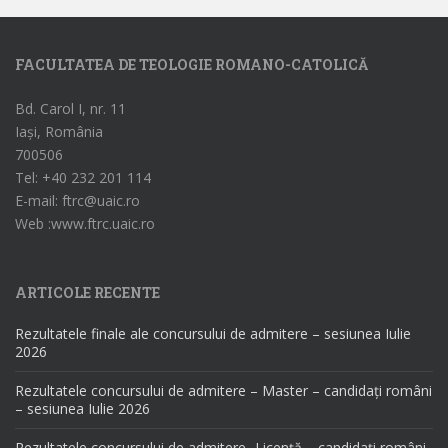
FACULTATEA DE TEOLOGIE ROMANO-CATOLICĂ
Bd. Carol I, nr. 11
Iași, România
700506
Tel: +40 232 201 114
E-mail: ftrc@uaic.ro
Web :www.ftrc.uaic.ro
ARTICOLE RECENTE
Rezultatele finale ale concursului de admitere – sesiunea Iulie
2026
Rezultatele concursului de admitere – Master – candidați români
– sesiunea Iulie 2026
Rezultatele concursului de admitere- Licență – candidați români