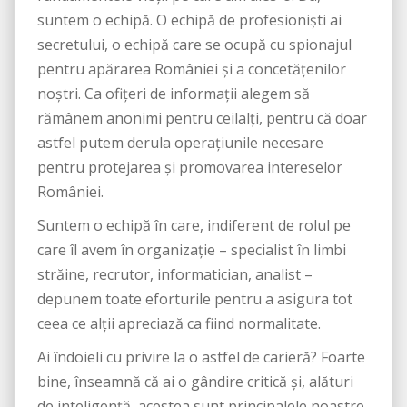
suntem o echipă. O echipă de profesioniști ai
secretului, o echipă care se ocupă cu spionajul
pentru apărarea României și a concetățenilor
noștri. Ca ofițeri de informații alegem să
rămânem anonimi pentru ceilalți, pentru că doar
astfel putem derula operațiunile necesare
pentru protejarea și promovarea intereselor
României.
Suntem o echipă în care, indiferent de rolul pe
care îl avem în organizație – specialist în limbi
străine, recrutor, informatician, analist –
depunem toate eforturile pentru a asigura tot
ceea ce alții apreciază ca fiind normalitate.
Ai îndoieli cu privire la o astfel de carieră? Foarte
bine, înseamnă că ai o gândire critică și, alături
de inteligență, acestea sunt principalele noastre