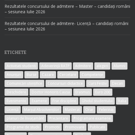
Rezultatele concursului de admitere – Master – candidați români
– sesiunea Iulie 2026
Rezultatele concursului de admitere- Licență – candidați români
– sesiunea Iulie 2026
ETICHETE
Activitati studenti
Adeverință RATP
Admitere
alegeri
Alumni
Anunțuri
Burse
Cazare
Cercetare
Competențe
Comunicări științifice
Concursuri didactice
Curs Festiv
Decan
Deschidere
Doctor Honoris Causa
Erasmus
Euro 200
Evenimente
Examene
Fise discipline
Ghidul studentului
Italia
Licență
Marșul Absolvenților
Masterat
Orar
Pelerinaj
planuri de învațamânt
Prezentare
Programare examene
Programe de studii
Promotii
Promovare
Publicatii