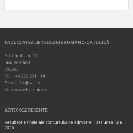
FACULTATEA DE TEOLOGIE ROMANO-CATOLICĂ
Bd. Carol I, nr. 11
Iași, România
700506
Tel: +40 232 201 114
E-mail: ftrc@uaic.ro
Web :www.ftrc.uaic.ro
ARTICOLE RECENTE
Rezultatele finale ale concursului de admitere – sesiunea Iulie
2026