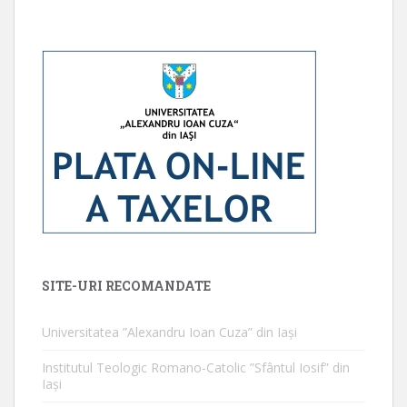
SITE-URI RECOMANDATE
Universitatea ”Alexandru Ioan Cuza” din Iaşi
Institutul Teologic Romano-Catolic ”Sfântul Iosif” din
Iaşi