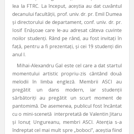
lea la FTRC. La început, aceștia au dat cuvântul
decanului facultății, prof. univ. dr. pr. Emil Dumea
și directorului de departament, conf. univ. dr. pr.
Iosif Enășoae care le-au adresat câteva cuvinte
noilor studenți. Rând pe rând, au fost invitați în
față, pentru a fi prezentați, și cei 19 studenți din
anul I.
Mihai-Alexandru Gal este cel care a dat startul
momentului artistic propriu-zis cântând două
melodii în limba engleză. Membrii ASCI au
pregătit un dans modern, iar studenții
sărbătoriți au pregătit un scurt moment de
pantomimă. De asemenea, publicul fost încântat
cu o mini-scenetă interpretată de Valentin Jitaru
și Ionuț Ungureanu, membri ASCI. Atenția s-a
îndreptat cel mai mult spre „boboci”, aceștia fiind