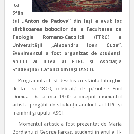
ica
Sfân
tul „Anton de Padova” din Iași a avut loc
sărbătoarea bobocilor de la Facultatea de
Teologie Romano-Catolică (FTRC) a
Universității „Alexandru Ioan Cuza”.
Evenimentul a fost organizat de studenții
anului al II-lea ai FTRC și Asociația
Studenților Catolici din Iași (ASCI).
Programul a fost deschis cu sfânta Liturghie
de la ora 18:00, celebrată de părintele Emil
Dumea. De la ora 19:00 a început momentul
artistic pregătit de studenții anului I ai FTRC și
membrii grupului ASCI.
Momentul artistic a fost prezentat de Maria
Bordianu și George Farcaș, studenți în anul al II-