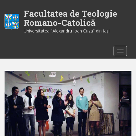
S
k
Facultatea de Teologie
i
Romano-Catolică
p
Universitatea "Alexandru Ioan Cuza" din Iaşi
t
o
m
TOGGLE
a
i
n
c
o
n
t
e
n
t