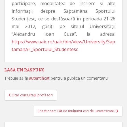
participare, modalitatea de încriere şi alte
informaţii despre Săptămâna Sportului
Studenţesc, ce se desfăşoară în perioada 21-26
mai 2012, găsiţi pe site-ul Universităţii
”Alexandru Ioan Cuza”, la adresa:
https://www.uaic.ro/uaic/bin/view/University/Sap
tamana+_Sportului_Studentesc
LASĂ UN RĂSPUNS
Trebuie să fii
autentificat
pentru a publica un comentariu.
Orar consultaţii profesori
Navigare în articole
Chestionar: Cât de mulţumit eşti de Universitate?