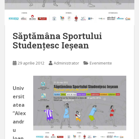
Săptămâna Sportului
Studenţesc Ieşean
29 aprilie 2012
Administrator
Evenimente
Univ
ersit
atea
”Alex
andr
u
Ioan