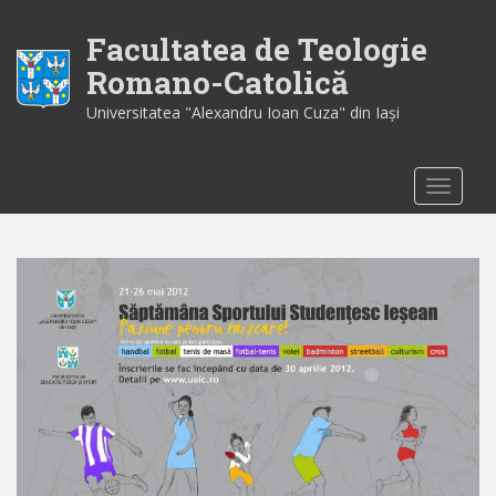
S
k
Facultatea de Teologie
i
Romano-Catolică
p
Universitatea "Alexandru Ioan Cuza" din Iaşi
t
o
m
TOGGLE
a
i
n
c
o
n
t
e
n
t