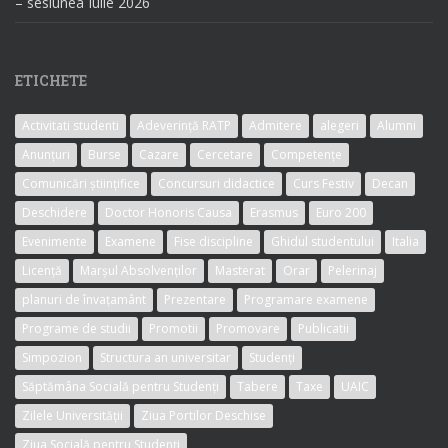
– sesiunea Iulie 2026
ETICHETE
Activitati studenti
Adeverință RATP
Admitere
alegeri
Alumni
Anunțuri
Burse
Cazare
Cercetare
Competențe
Comunicări științifice
Concursuri didactice
Curs Festiv
Decan
Deschidere
Doctor Honoris Causa
Erasmus
Euro 200
Evenimente
Examene
Fise discipline
Ghidul studentului
Italia
Licență
Marșul Absolvenților
Masterat
Orar
Pelerinaj
planuri de învațamânt
Prezentare
Programare examene
Programe de studii
Promotii
Promovare
Publicatii
Simpozion
Structura an universitar
Studenți
Săptămâna Socială pentru Studenți
Tabere
Taxe
UAIC
Zilele Universității
Ziua Portilor Deschise
Ziua Socială pentru Studenți