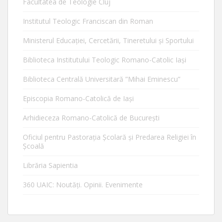
Facultatea de Teologie Cluj
Institutul Teologic Franciscan din Roman
Ministerul Educaţiei, Cercetării, Tineretului şi Sportului
Biblioteca Institutului Teologic Romano-Catolic Iaşi
Biblioteca Centrală Universitară ”Mihai Eminescu”
Episcopia Romano-Catolică de Iaşi
Arhidieceza Romano-Catolică de Bucureşti
Oficiul pentru Pastorația Școlară și Predarea Religiei în
Școală
Librăria Sapientia
360 UAIC: Noutăţi. Opinii. Evenimente