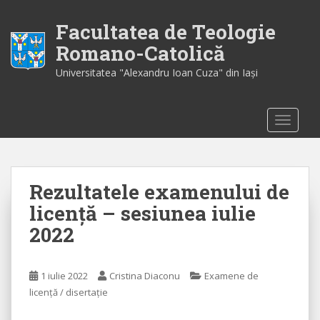
S
k
Facultatea de Teologie
i
Romano-Catolică
p
Universitatea "Alexandru Ioan Cuza" din Iaşi
t
o
m
TOGGLE
a
i
n
c
Rezultatele examenului de
o
n
licență – sesiunea iulie
t
2022
e
n
t
1 iulie 2022
Cristina Diaconu
Examene de
licență / disertație