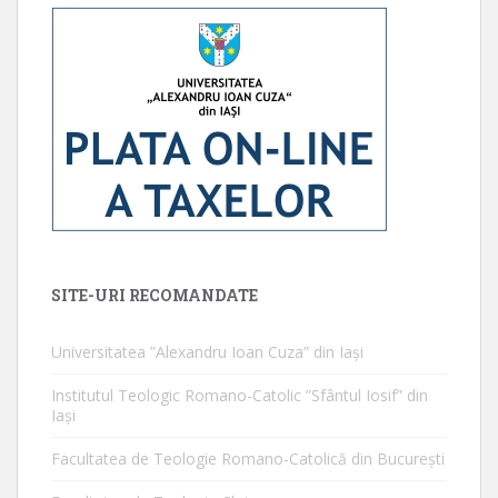
SITE-URI RECOMANDATE
Universitatea ”Alexandru Ioan Cuza” din Iaşi
Institutul Teologic Romano-Catolic ”Sfântul Iosif” din
Iaşi
Facultatea de Teologie Romano-Catolică din Bucureşti