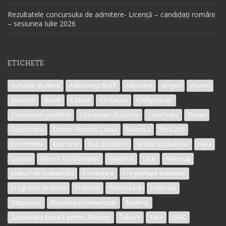
Rezultatele concursului de admitere- Licență – candidați români
– sesiunea Iulie 2026
ETICHETE
Activitati studenti
Adeverință RATP
Admitere
alegeri
Alumni
Anunțuri
Burse
Cazare
Cercetare
Competențe
Comunicări științifice
Concursuri didactice
Curs Festiv
Decan
Deschidere
Doctor Honoris Causa
Erasmus
Euro 200
Evenimente
Examene
Fise discipline
Ghidul studentului
Italia
Licență
Marșul Absolvenților
Masterat
Orar
Pelerinaj
planuri de învațamânt
Prezentare
Programare examene
Programe de studii
Promotii
Promovare
Publicatii
Simpozion
Structura an universitar
Studenți
Săptămâna Socială pentru Studenți
Tabere
Taxe
UAIC