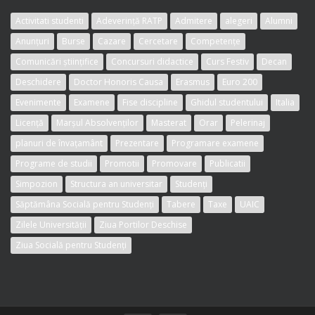
Activitati studenti
Adeverință RATP
Admitere
alegeri
Alumni
Anunțuri
Burse
Cazare
Cercetare
Competențe
Comunicări științifice
Concursuri didactice
Curs Festiv
Decan
Deschidere
Doctor Honoris Causa
Erasmus
Euro 200
Evenimente
Examene
Fise discipline
Ghidul studentului
Italia
Licență
Marșul Absolvenților
Masterat
Orar
Pelerinaj
planuri de învațamânt
Prezentare
Programare examene
Programe de studii
Promotii
Promovare
Publicatii
Simpozion
Structura an universitar
Studenți
Săptămâna Socială pentru Studenți
Tabere
Taxe
UAIC
Zilele Universității
Ziua Portilor Deschise
Ziua Socială pentru Studenți