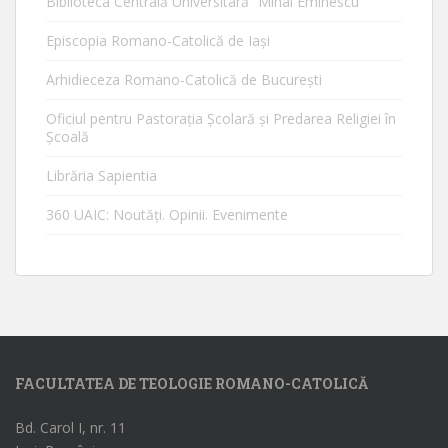
Biblioteca Centrală Universitară ”Mihai Eminescu”
Episcopia Romano-Catolică de Iaşi
Arhidieceza Romano-Catolică de Bucureşti
Oficiul pentru Pastorația Școlară și Predarea Religiei în
Școală
Librăria Sapientia
360 UAIC: Noutăţi. Opinii. Evenimente
FACULTATEA DE TEOLOGIE ROMANO-CATOLICĂ
Bd. Carol I, nr. 11