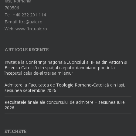
Iași, România
700506
Tel: +40 232 201 114
E-mail: ftrc@uaic.ro
Web :www.ftrc.uaic.ro
ARTICOLE RECENTE
Invitație la Conferința națională „Conciliul al II-lea din Vatican și
Biserica Catolică din spațiul carpato-danubiano-pontic la
începutul celui de-al treilea mileniu”
Admitere la Facultatea de Teologie Romano-Catolică din Iași,
sesiunea septembrie 2026
Rezultatele finale ale concursului de admitere – sesiunea Iulie
2026
ETICHETE