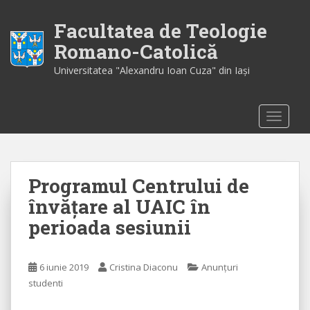
S
k
Facultatea de Teologie
i
Romano-Catolică
p
Universitatea "Alexandru Ioan Cuza" din Iaşi
t
o
m
TOGGLE
a
i
n
c
Programul Centrului de
o
n
învățare al UAIC în
t
perioada sesiunii
e
n
t
6 iunie 2019
Cristina Diaconu
Anunțuri
studenti