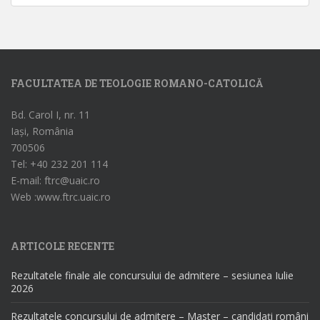
FACULTATEA DE TEOLOGIE ROMANO-CATOLICĂ
Bd. Carol I, nr. 11
Iași, România
700506
Tel: +40 232 201 114
E-mail: ftrc@uaic.ro
Web :www.ftrc.uaic.ro
ARTICOLE RECENTE
Rezultatele finale ale concursului de admitere – sesiunea Iulie
2026
Rezultatele concursului de admitere – Master – candidați români