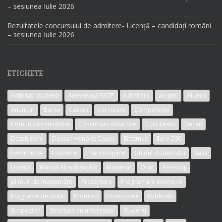
– sesiunea Iulie 2026
Rezultatele concursului de admitere- Licență – candidați români
– sesiunea Iulie 2026
ETICHETE
Activitati studenti
Adeverință RATP
Admitere
alegeri
Alumni
Anunțuri
Burse
Cazare
Cercetare
Competențe
Comunicări științifice
Concursuri didactice
Curs Festiv
Decan
Deschidere
Doctor Honoris Causa
Erasmus
Euro 200
Evenimente
Examene
Fise discipline
Ghidul studentului
Italia
Licență
Marșul Absolvenților
Masterat
Orar
Pelerinaj
planuri de învațamânt
Prezentare
Programare examene
Programe de studii
Promotii
Promovare
Publicatii
Simpozion
Structura an universitar
Studenți