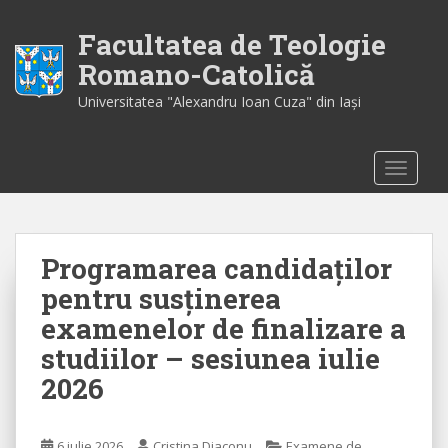
S
k
Facultatea de Teologie
i
Romano-Catolică
p
Universitatea "Alexandru Ioan Cuza" din Iaşi
t
o
m
TOGGLE
a
i
n
c
Programarea candidaților
o
n
pentru susținerea
t
examenelor de finalizare a
e
studiilor – sesiunea iulie
n
t
2026
6 iulie 2026
Cristina Diaconu
Examene de