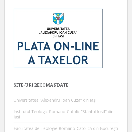
SITE-URI RECOMANDATE
Universitatea ”Alexandru Ioan Cuza” din Iaşi
Institutul Teologic Romano-Catolic ”Sfântul Iosif” din
Iaşi
Facultatea de Teologie Romano-Catolică din Bucureşti