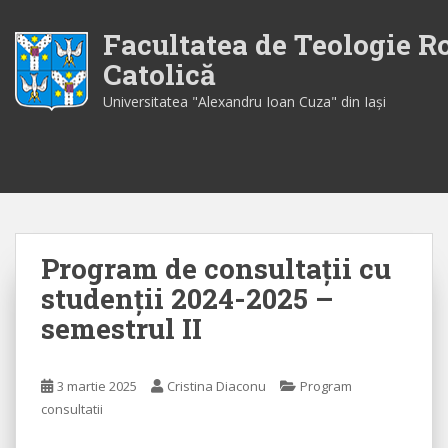
S
k
Facultatea de Teologie 
i
Catolică
p
Universitatea "Alexandru Ioan Cuza" din Iaşi
t
o
m
a
i
n
c
Program de consultații cu
o
n
studenții 2024-2025 –
t
semestrul II
e
n
t
3 martie 2025
Cristina Diaconu
Program
consultatii