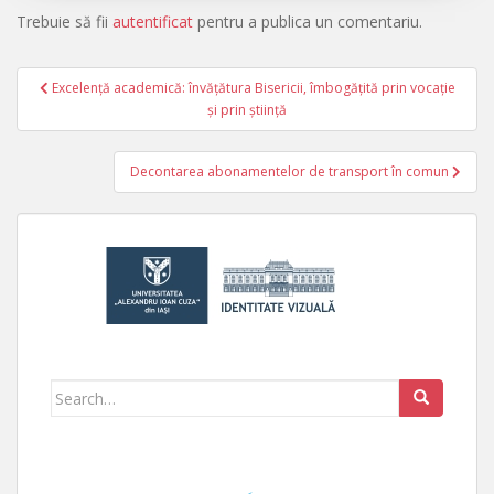
Trebuie să fii
autentificat
pentru a publica un comentariu.
Excelență academică: învățătura Bisericii, îmbogățită prin vocație
Navigare în articole
și prin știință
Decontarea abonamentelor de transport în comun
Search for: