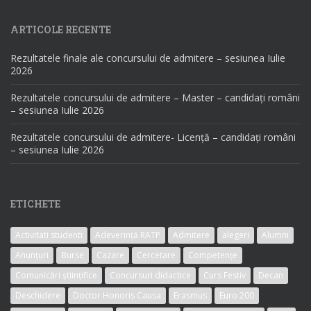
ARTICOLE RECENTE
Rezultatele finale ale concursului de admitere – sesiunea Iulie
2026
Rezultatele concursului de admitere – Master – candidați români
– sesiunea Iulie 2026
Rezultatele concursului de admitere- Licență – candidați români
– sesiunea Iulie 2026
ETICHETE
Activitati studenti
Adeverință RATP
Admitere
alegeri
Alumni
Anunțuri
Burse
Cazare
Cercetare
Competențe
Comunicări științifice
Concursuri didactice
Curs Festiv
Decan
Deschidere
Doctor Honoris Causa
Erasmus
Euro 200