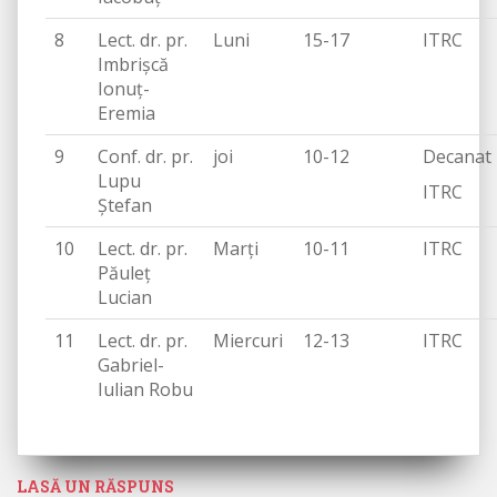
8
Lect. dr. pr.
Luni
15-17
ITRC
Imbrișcă
Ionuț-
Eremia
9
Conf. dr. pr.
joi
10-12
Decanat
Lupu
ITRC
Ștefan
10
Lect. dr. pr.
Marți
10-11
ITRC
Păuleț
Lucian
11
Lect. dr. pr.
Miercuri
12-13
ITRC
Gabriel-
Iulian Robu
LASĂ UN RĂSPUNS