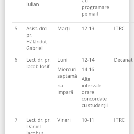
Cu
Iulian
programare
pe mail
5
Asist. drd.
Marți
12-13
ITRC
pr.
Hălănduț
Gabriel
6
Lect. dr. pr.
Luni
12-14
Decanat
Iacob Iosif
Miercuri
14-16
saptamâ
Alte
na
intervale
impară
orare
concordate
cu studenții
7
Lect. dr. pr.
Vineri
10-11
ITRC
Daniel
Iacobuț