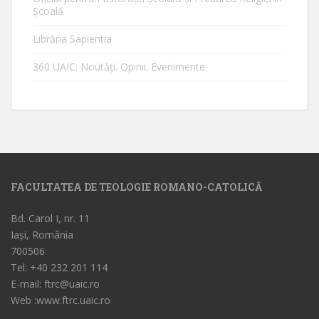
Școală
Librăria Sapientia
360 UAIC: Noutăţi. Opinii. Evenimente
FACULTATEA DE TEOLOGIE ROMANO-CATOLICĂ
Bd. Carol I, nr. 11
Iași, România
700506
Tel: +40 232 201 114
E-mail: ftrc@uaic.ro
Web :www.ftrc.uaic.ro