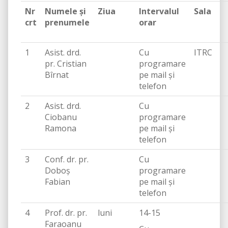
Nr
Numele și
Ziua
Intervalul
Sala
crt
prenumele
orar
1
Asist. drd.
Cu
ITRC
pr. Cristian
programare
Bîrnat
pe mail și
telefon
2
Asist. drd.
Cu
Ciobanu
programare
Ramona
pe mail și
telefon
3
Conf. dr. pr.
Cu
Doboș
programare
Fabian
pe mail și
telefon
4
Prof. dr. pr.
luni
14-15
Faraoanu