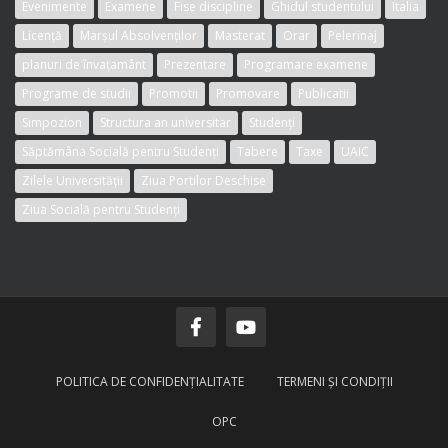
Evenimente
Examene
Fise discipline
Ghidul studentului
Italia
Licență
Marșul Absolvenților
Masterat
Orar
Pelerinaj
planuri de învațamânt
Prezentare
Programare examene
Programe de studii
Promotii
Promovare
Publicatii
Simpozion
Structura an universitar
Studenți
Săptămâna Socială pentru Studenți
Tabere
Taxe
UAIC
Zilele Universității
Ziua Portilor Deschise
Ziua Socială pentru Studenți
POLITICA DE CONFIDENŢIALITATE
TERMENI ŞI CONDIŢII
OPC