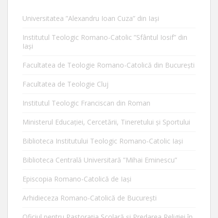
Universitatea ”Alexandru Ioan Cuza” din Iaşi
Institutul Teologic Romano-Catolic ”Sfântul Iosif” din
Iaşi
Facultatea de Teologie Romano-Catolică din Bucureşti
Facultatea de Teologie Cluj
Institutul Teologic Franciscan din Roman
Ministerul Educaţiei, Cercetării, Tineretului şi Sportului
Biblioteca Institutului Teologic Romano-Catolic Iaşi
Biblioteca Centrală Universitară ”Mihai Eminescu”
Episcopia Romano-Catolică de Iaşi
Arhidieceza Romano-Catolică de Bucureşti
Oficiul pentru Pastorația Școlară și Predarea Religiei în