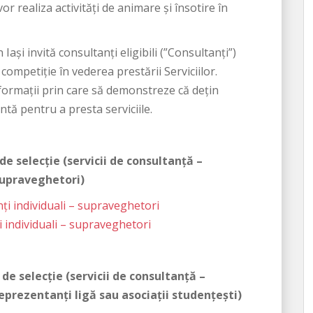
or realiza activități de animare și însotire în
ași invită consultanți eligibili (”Consultanți”)
 competiție în vederea prestării Serviciilor.
nformații prin care să demonstreze că dețin
antă pentru a presta serviciile.
de selecție (servicii de consultanţă –
 supraveghetori)
nți individuali – supraveghetori
 individuali – supraveghetori
de selecție (servicii de consultanţă –
reprezentanți ligă sau asociații studențeşti)