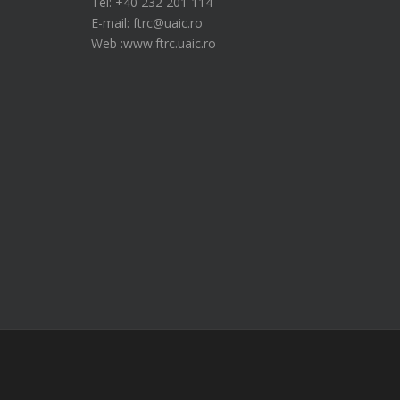
Tel: +40 232 201 114
E-mail: ftrc@uaic.ro
Web :www.ftrc.uaic.ro