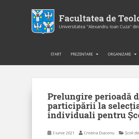
S
k
Facultatea de Teo
i
p
Universitatea "Alexandru Ioan Cuza" din 
t
o
m
a
START
PREZENTARE
ORGANIZARE
i
n
c
o
n
Prelungire perioadă d
t
participării la selecț
e
n
individuali pentru Șc
t
3 iunie 2021
Cristina Diaconu
Școli d