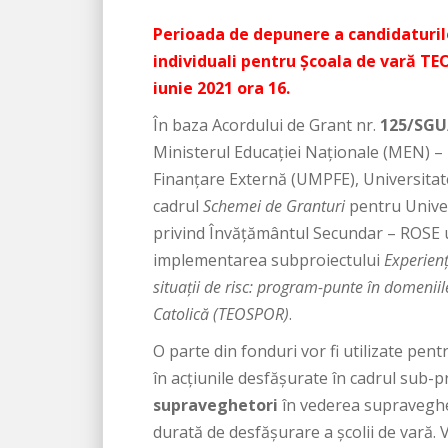
Perioada de depunere a candidaturilo
individuali pentru Școala de vară TE
iunie 2021 ora 16.
În baza Acordului de Grant nr.
125/SGU/
Ministerul Educației Naționale (MEN) –
Finanțare Externă (UMPFE), Universitate
cadrul
Schemei de Granturi
pentru Univer
privind Învățământul Secundar – ROSE u
implementarea subproiectului
Experienț
situații de risc: program-punte în domeniil
Catolică (TEOSPOR)
.
O parte din fonduri vor fi utilizate pen
în acțiunile desfășurate în cadrul sub-pr
supraveghetori
în vederea supraveghe
durată de desfășurare a școlii de vară. 