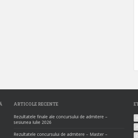
Ă
ARTICOLE RECENTE
E
Rezultatele finale ale concursului de admitere –
A
sesiunea Iulie 2026
A
Rezultatele concursului de admitere – Master –