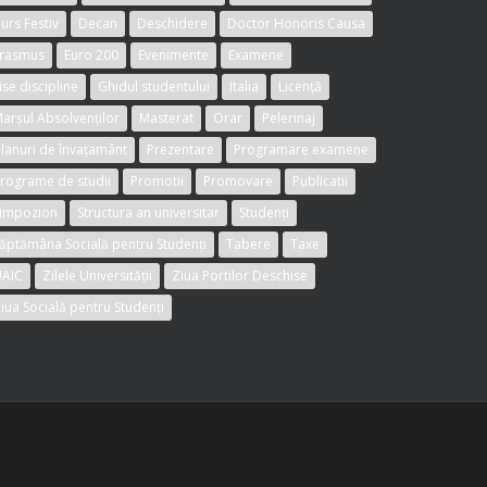
urs Festiv
Decan
Deschidere
Doctor Honoris Causa
rasmus
Euro 200
Evenimente
Examene
ise discipline
Ghidul studentului
Italia
Licență
arșul Absolvenților
Masterat
Orar
Pelerinaj
lanuri de învațamânt
Prezentare
Programare examene
rograme de studii
Promotii
Promovare
Publicatii
impozion
Structura an universitar
Studenți
ăptămâna Socială pentru Studenți
Tabere
Taxe
AIC
Zilele Universității
Ziua Portilor Deschise
iua Socială pentru Studenți