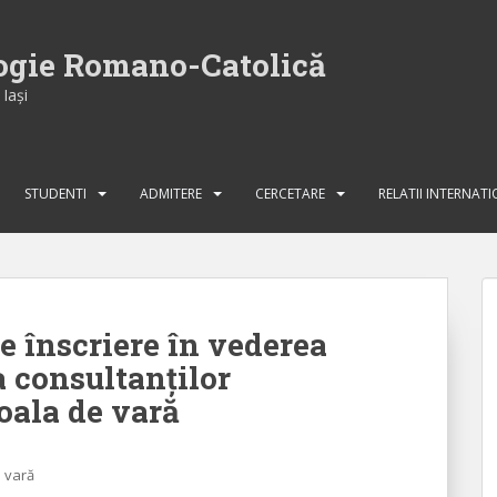
logie Romano-Catolică
Iaşi
STUDENTI
ADMITERE
CERCETARE
RELATII INTERNAT
e înscriere în vederea
ia consultanților
oala de vară
e vară