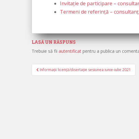
Invitație de participare – consultan
Termeni de referință – consultanți 
LASĂ UN RĂSPUNS
Trebuie să fii
autentificat
pentru a publica un comenta
Informații licență/disertație sesiunea iunie-iulie 2021
Navigare în articole