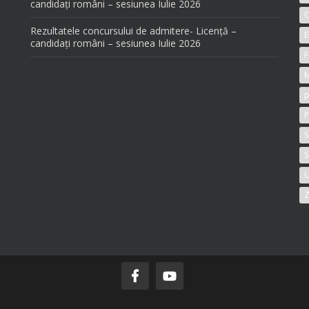
candidați români – sesiunea Iulie 2026
C
Rezultatele concursului de admitere- Licență –
E
candidați români – sesiunea Iulie 2026
F
M
p
P
S
S
U
Z