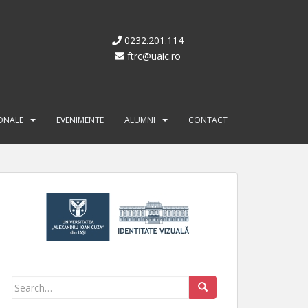
0232.201.114
ftrc@uaic.ro
IONALE
EVENIMENTE
ALUMNI
CONTACT
Search for: