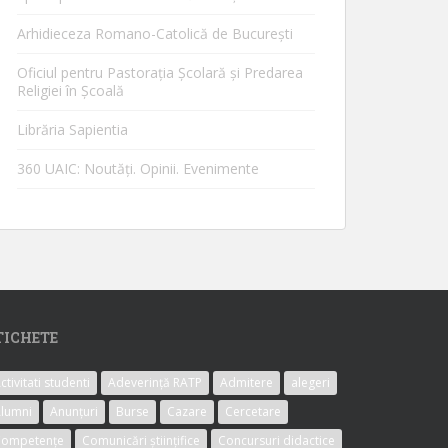
Arhidieceza Romano-Catolică de Bucureşti
Oficiul pentru Pastorația Școlară și Predarea
Religiei în Școală
Librăria Sapientia
360 UAIC: Noutăţi. Opinii. Evenimente
TICHETE
ctivitati studenti
Adeverință RATP
Admitere
alegeri
lumni
Anunțuri
Burse
Cazare
Cercetare
Competențe
Comunicări științifice
Concursuri didactice