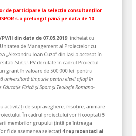
r de participare la selecția consultanților
OSPOR s-a prelungit până pe data de 10
PV/II din data de 07.05.2019
, încheiat cu
 Unitatea de Management al Proiectelor cu
a „Alexandru Ioan Cuza” din Iași a accesat în
sitati-SGCU-PV derulate în cadrul Proiectul
n grant în valoare de 500.000 lei pentru
ă universitară timpurie pentru elevii aflați în
e Educație Fizică şi Sport şi Teologie Romano-
tru activități de supraveghere, însoțire, animare
oiectului. În cadrul proiectului vor fi cooptati
5
rii membrilor grupului țintă pe întreaga
Vor fi de asemenea selectați
4 reprezentati ai