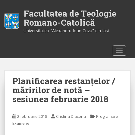
S
k
Facultatea de Teologie
i
Romano-Catolică
p
Universitatea "Alexandru Ioan Cuza" din Iaşi
t
o
m
TOGGLE
a
i
n
c
Planificarea restanțelor /
o
n
măririlor de notă –
t
sesiunea februarie 2018
e
n
t
2 februarie 2018
Cristina Diaconu
Programare
Examene