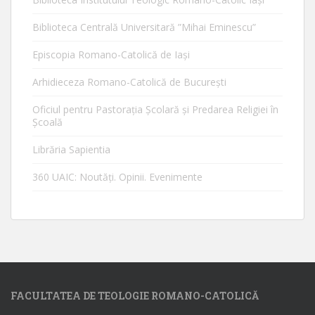
Biblioteca Centrală Universitară ”Mihai Eminescu”
Episcopia Romano-Catolică de Iaşi
Arhidieceza Romano-Catolică de Bucureşti
Oficiul pentru Pastorația Școlară și Predarea Religiei în
Școală
Librăria Sapientia
360 UAIC: Noutăţi. Opinii. Evenimente
FACULTATEA DE TEOLOGIE ROMANO-CATOLICĂ