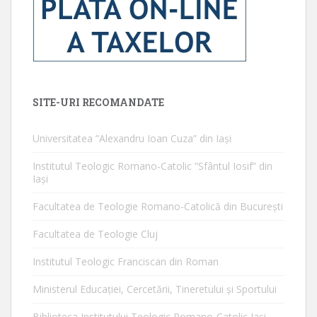
SITE-URI RECOMANDATE
Universitatea ”Alexandru Ioan Cuza” din Iaşi
Institutul Teologic Romano-Catolic ”Sfântul Iosif” din
Iaşi
Facultatea de Teologie Romano-Catolică din Bucureşti
Facultatea de Teologie Cluj
Institutul Teologic Franciscan din Roman
Ministerul Educaţiei, Cercetării, Tineretului şi Sportului
Biblioteca Institutului Teologic Romano-Catolic Iaşi