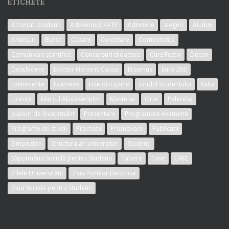
ETICHETE
Activitati studenti
Adeverință RATP
Admitere
alegeri
Alumni
Anunțuri
Burse
Cazare
Cercetare
Competențe
Comunicări științifice
Concursuri didactice
Curs Festiv
Decan
Deschidere
Doctor Honoris Causa
Erasmus
Euro 200
Evenimente
Examene
Fise discipline
Ghidul studentului
Italia
Licență
Marșul Absolvenților
Masterat
Orar
Pelerinaj
planuri de învațamânt
Prezentare
Programare examene
Programe de studii
Promotii
Promovare
Publicatii
Simpozion
Structura an universitar
Studenți
Săptămâna Socială pentru Studenți
Tabere
Taxe
UAIC
Zilele Universității
Ziua Portilor Deschise
Ziua Socială pentru Studenți