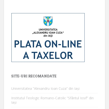
SITE-URI RECOMANDATE
Universitatea ”Alexandru Ioan Cuza” din Iaşi
Institutul Teologic Romano-Catolic ”Sfântul Iosif” din
Iaşi