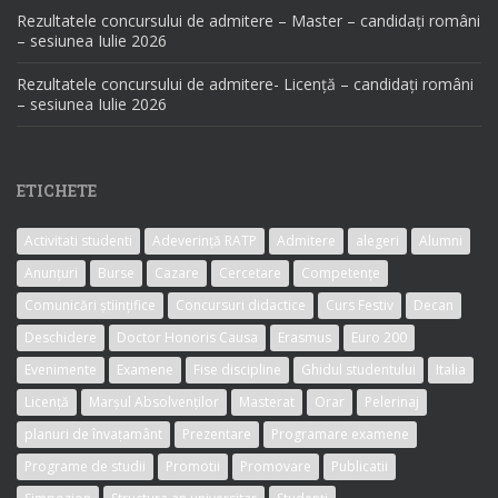
Rezultatele concursului de admitere – Master – candidați români
– sesiunea Iulie 2026
Rezultatele concursului de admitere- Licență – candidați români
– sesiunea Iulie 2026
ETICHETE
Activitati studenti
Adeverință RATP
Admitere
alegeri
Alumni
Anunțuri
Burse
Cazare
Cercetare
Competențe
Comunicări științifice
Concursuri didactice
Curs Festiv
Decan
Deschidere
Doctor Honoris Causa
Erasmus
Euro 200
Evenimente
Examene
Fise discipline
Ghidul studentului
Italia
Licență
Marșul Absolvenților
Masterat
Orar
Pelerinaj
planuri de învațamânt
Prezentare
Programare examene
Programe de studii
Promotii
Promovare
Publicatii