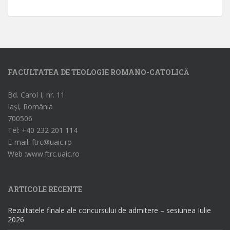
FACULTATEA DE TEOLOGIE ROMANO-CATOLICĂ
Bd. Carol I, nr. 11
Iași, România
700506
Tel: +40 232 201 114
E-mail: ftrc@uaic.ro
Web :www.ftrc.uaic.ro
ARTICOLE RECENTE
Rezultatele finale ale concursului de admitere – sesiunea Iulie
2026