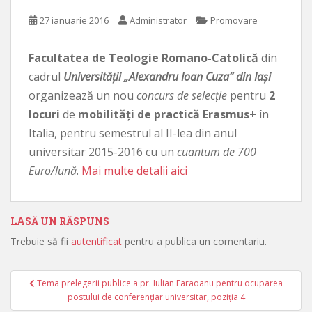
27 ianuarie 2016
Administrator
Promovare
Facultatea de Teologie Romano-Catolică
din
cadrul
Universităţii „Alexandru Ioan Cuza” din Iaşi
organizează un nou
concurs de selecţie
pentru
2
locuri
de
mobilităţi de practică Erasmus+
în
Italia, pentru semestrul al II-lea din anul
universitar 2015-2016 cu un
cuantum de 700
Euro/lună
.
Mai multe detalii aici
LASĂ UN RĂSPUNS
Trebuie să fii
autentificat
pentru a publica un comentariu.
Tema prelegerii publice a pr. Iulian Faraoanu pentru ocuparea
Navigare în articole
postului de conferenţiar universitar, poziţia 4