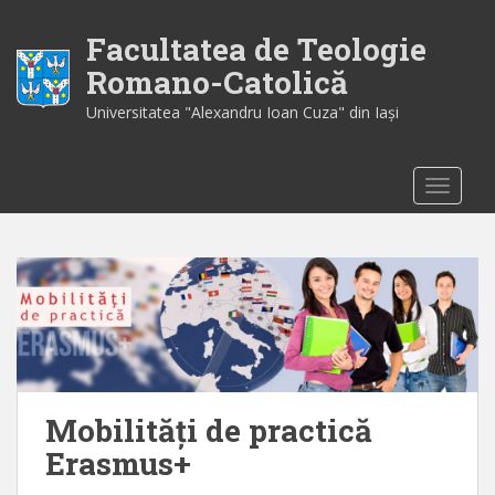
S
k
Facultatea de Teologie
i
Romano-Catolică
p
Universitatea "Alexandru Ioan Cuza" din Iaşi
t
o
m
TOGGLE
a
i
n
c
o
n
t
e
n
t
Mobilităţi de practică
Erasmus+